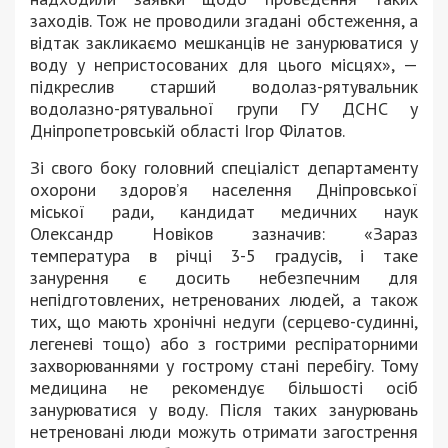
заходів. Тож не проводили згадані обстеження, а
відтак закликаємо мешканців не занурюватися у
воду у непристосованих для цього місцях», —
підкреслив старший водолаз-рятувальник
водолазно-рятувальної групи ГУ ДСНС у
Дніпропетровській області Ігор Філатов.
Зі свого боку головний спеціаліст департаменту
охорони здоров’я населення Дніпровської
міської ради, кандидат медичних наук
Олександр Новіков зазначив: «Зараз
температура в річці 3-5 градусів, і таке
занурення є досить небезпечним для
непідготовлених, нетренованих людей, а також
тих, що мають хронічні недуги (серцево-судинні,
легеневі тощо) або з гострими респіраторними
захворюваннями у гострому стані перебігу. Тому
медицина не рекомендує більшості осіб
занурюватися у воду. Після таких занурювань
нетреновані люди можуть отримати загострення