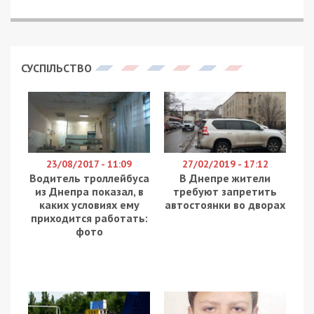
1309
49000.COM.UA
“Нафтогаз” під час Всесвітнього економічного
форуму в Давосі домовилася про фінансування
та резервування додаткових обсягів природного
газу на поточний опалювальний сезон.
Про це у Facebook
повідомив
голова правління
компанії Олексій Чернишов.
“Чудові новини з Давосу — газу вистачить!
Домовилися про резервування додаткових
обсягів газу, необхідних Україні для завершення
цьогорічного опалювального сезону. Під час
Всесвітнього економічного форуму World
Economic Forum мав конструктивні зустрічі з
міжнародними установами та провідними
енергетичними компаніями”, – написав Чернишов.