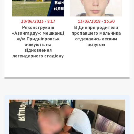
Так, за його словами, під час форуму були
проведені низка зустрічей з міжнародними
установами та провідними енергетичними
компаніями.
“Із Європейським банком реконструкції та
розвитку (ЄБРР) домовилися про механізми
фінансування закупівлі необхідних Україні
додаткових обсягів газу; з нашими західними
партнерами – ЄБРР, Норвегією, США, Німеччиною,
Францією, Канадою та Великою Британією – про
фінансування закупівлі; з провідними
нафтогазовими компаніями – про резервування
необхідних обсягів”, – розповів він.