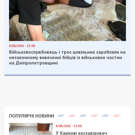
Facebook
Telegram
Twitter
WhatsApp
Viber
Email
Поділити
Категории:
Суспільство
| Метки:
газ
Рекламні блоки дають нам змогу
залишатися незалежними ЗМІ, а вам -
отримувати найсвіжіші новини під ними.
Приєднуйтесь також до 49000 в Google News. Слідкуйте
за останніми новинами!
Приєднатися
Читайте також