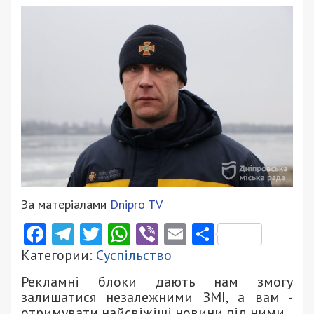
За матеріалами
Dnipro TV
Facebook
Telegram
Twitter
WhatsApp
Viber
Email
Поділити
Категории:
Суспільство
Рекламні блоки дають нам змогу
залишатися незалежними ЗМІ, а вам -
отримувати найсвіжіші новини під ними.