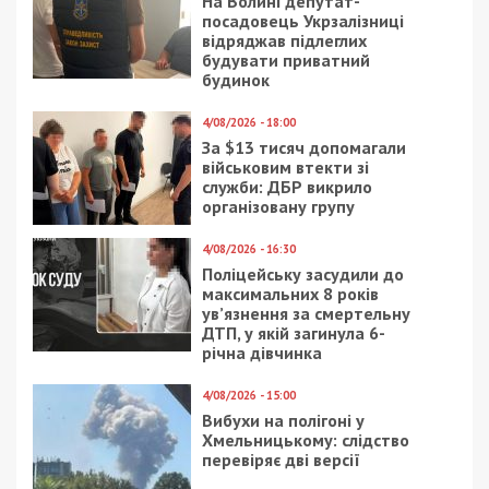
23/08/2017 - 11:09
27/02/2019 - 17:12
Водитель троллейбуса
В Днепре жители
из Днепра показал, в
требуют запретить
каких условиях ему
автостоянки во дворах
приходится работать:
фото
20/06/2023 - 8:17
13/03/2018 - 15:30
Реконструкція
В Днепре родители
«Авангарду»: мешканці
пропавшего мальчика
ж/м Придніпровськ
отделались легким
очікують на
испугом
відновлення
легендарного стадіону