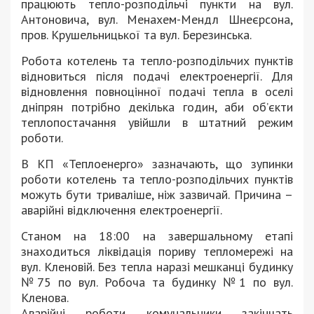
працюють тепло-розподільчі пункти на вул.
Антоновича, вул. Менахем-Мендл Шнеєрсона,
пров. Крушельницької та вул. Березинська.
Робота котелень та тепло-розподільчих пунктів
відновиться після подачі електроенергії. Для
відновлення повноцінної подачі тепла в оселі
дніпрян потрібно декілька годин, аби об’єкти
теплопостачання увійшли в штатний режим
роботи.
В КП «Теплоенерго» зазначають, що зупинки
роботи котелень та тепло-розподільчих пунктів
можуть бути триваліше, ніж зазвичай. Причина –
аварійні відключення електроенергії.
Станом на 18:00 на завершальному етапі
знаходиться ліквідація пориву тепломережі на
вул. Кленовій. Без тепла наразі мешканці будинку
№75 по вул. Робоча та будинку №1 по вул.
Кленова.
Аварійні роботи комунальники закінчать