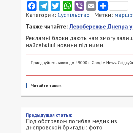
Facebook
Telegram
Twitter
WhatsApp
Viber
Email
Поділ
Категории:
Суспільство
| Метки:
маршр
Также читайте:
Левобережье Днепра у
Рекламні блоки дають нам змогу залиш
найсвіжіші новини під ними.
Приєднуйтесь також до 49000 в Google News. Слідкуйт
Читайте також
Предыдущая статья:
Под обстрелом погибла медик из
днепровской бригады: фото