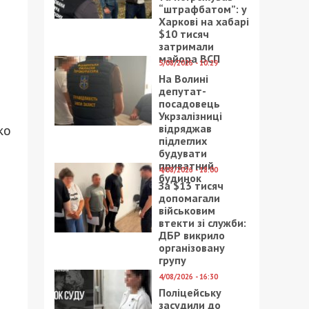
“штрафбатом”: у
Харкові на хабарі
$10 тисяч
затримали
майора ВСП
5/08/2026 - 10:29
На Волині
депутат-
посадовець
Укрзалізниці
відряджав
ко
підлеглих
будувати
приватний
4/08/2026 - 18:00
будинок
За $13 тисяч
допомагали
військовим
втекти зі служби:
ДБР викрило
організовану
групу
4/08/2026 - 16:30
Поліцейську
засудили до