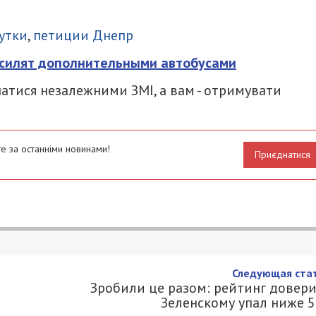
итися
утки
,
петиции Днепр
силят дополнительными автобусами
атися незалежними ЗМІ, а вам - отримувати
е за останніми новинами!
Приєднатися
Следующая стат
Зробили це разом: рейтинг довери
Зеленскому упал ниже 