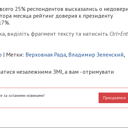
а всего 25% респондентов высказались о недовер
лтора месяца рейтинг доверия к президенту
17%.
а, виділіть фрагмент тексту та натисніть
Ctrl+Ent
итися
о
| Метки:
Верховная Рада
,
Владимир Зеленский
,
атися незалежними ЗМІ, а вам - отримувати
е за останніми новинами!
Приєднатися