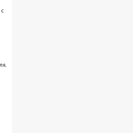
 с
ля.