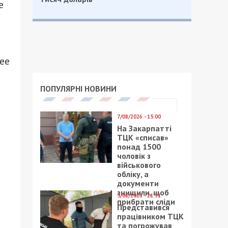
е
ее
ПОПУЛЯРНІ НОВИНИ
7/08/2026 - 15:00
На Закарпатті
ТЦК «списав»
понад 1500
чоловік з
військового
обліку, а
документи
знищили, щоб
5/08/2026 - 21:31
прибрати сліди
Представився
працівником ТЦК
та погрожував