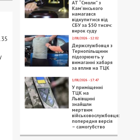
АТ “Смоли” з
Кам’янського
намагався
відкупитися від
СБУ за $50 тисяч:
вирок суду
135
2/08/2026 - 12:02
Держслужбовця з
Тернопільщини
у
підозрюють у
вимаганні хабаря
за вплив на ТЦК
1/08/2026 - 17:47
У приміщенні
ТЦК на
Львівщині
знайшли
мертвим
військовослужбовця:
попередня версія
– самогубство