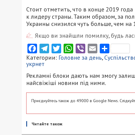
Стоит отметить, что в конце 2019 год
к лидеру страны. Таким образом, за по
Украины снизился чуть больше, чем на 
Якщо ви знайшли помилку, будь ласк
Facebook
Telegram
Twitter
WhatsApp
Viber
Email
Поділ
Категории:
Головне за день
,
Суспільств
укрнет
Рекламні блоки дають нам змогу залиш
найсвіжіші новини під ними.
Приєднуйтесь також до 49000 в Google News. Слідкуйт
Читайте також