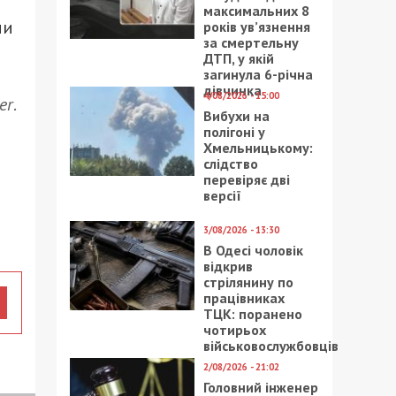
максимальних 8
ии
років ув’язнення
за смертельну
ДТП, у якій
загинула 6-річна
дівчинка
4/08/2026 - 15:00
er
.
Вибухи на
полігоні у
Хмельницькому:
слідство
перевіряє дві
версії
3/08/2026 - 13:30
В Одесі чоловік
відкрив
стрілянину по
працівниках
ТЦК: поранено
чотирьох
військовослужбовців
2/08/2026 - 21:02
Головний інженер