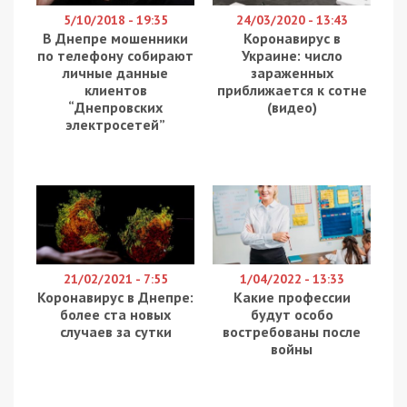
Підозрюваний у вбивстві син судді Євгена
Аблова Іван не з’явився 26 квітня на судове
засідання. Його захисники заявили, що дорогою
до суду йому стало зле і він опинився у
реанімації. Про це повідомляє
49000
з
посиланням на «Слідства.Інфо».
На 26 квітня у Одеському апеляційному суді
було заплановано розгляд заяви прокуратури
щодо зміни Івану Аблову запобіжного заходу з
тримання під вартою на домашній арешт.
Прокуратура хотіла оскаржити це рішення.
Однак засідання довелося скасувати через
відсутність підозрюваного. Мати вбитого хлопця
Наталія Гергель, яка була присутня у суді,
розповіла, що Івана Аблова не привезли.