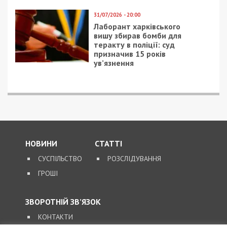
У Запоріжжі підприємець готував теракт
Следующая статья:
Голову Броварської РДА Майбоженка, що
збив 4 людей, відправили до СІЗО
СУСПІЛЬСТВО
5/10/2018 - 19:35
24/03/2020 - 13:43
В Днепре мошенники
Коронавирус в
по телефону собирают
Украине: число
личные данные
зараженных
клиентов
приближается к сотне
“Днепровских
(видео)
электросетей”