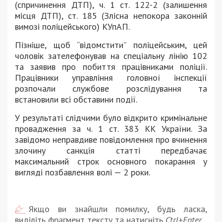
(спричинення ДТП), ч. 1 ст. 122-2 (залишення
місця ДТП), ст. 185 (Злісна непокора законній
вимозі поліцейського) КУпАП.
Пізніше, щоб “відомстити” поліцейським, цей
чоловік зателефонував на спеціальну лінію 102
та заявив про побиття працівниками поліції.
Працівники управління головної інспекції
розпочали службове розслідування та
встановили всі обставини події.
У результаті слідчими було відкрито кримінальне
провадження за ч. 1 ст. 383 КК України. За
завідомо неправдиве повідомлення про вчинення
злочину санкція статті передбачає
максимальний строк основного покарання у
вигляді позбавлення волі — 2 роки.
Якщо ви знайшли помилку, будь ласка,
виділіть фрагмент тексту та натисніть
Ctrl+Enter
.