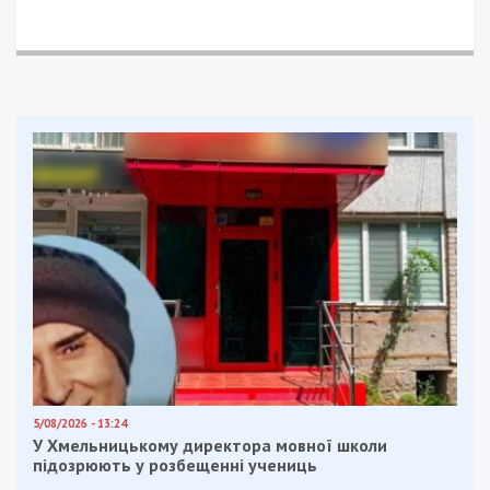
«Захисники Аблова заявили суддям, що дорогою йому
стало зле і він опинився у реанімації», — сказала жінка.
За її словами, у суді сказали, що
підозрюваний опинився у Центрі
профілактики та лікування судинних
катастроф Одеської клінічної лікарні на
залізничному транспорті. Проте у
приймальному відділенні лікарні цю
інформацію журналістці не підтвердили. За
словами працівниці, з якою спілкувалася
журналістка, Іван Аблов у пʼятницю до
реанімації не потрапляв.
За декілька днів — 30 квітня — спливає термін
запобіжного заходу у вигляді тримання під
вартою. Проте Київський райсуд задовольнив
прохання адвокатів Аблова і відпустив