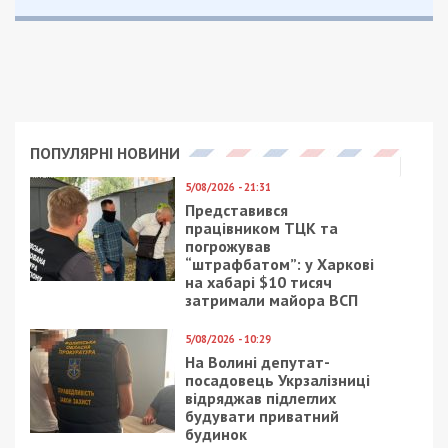
підозрюваного під домашній арешт. Як розказала
мати вбитого хлопця Наталя Гергель, Івану
Аблову досі не вдягли електронний браслет,
який мав би сигналізувати про порушення умов.
Нагадаємо, правоохоронці підозрюють Івана
Аблова у вбивстві. Під час святкування Нового
року між сином скандального судді та
спортсменом Ігорем Гергелем виникла суперечка.
Аблов-молодший вдарив Гергеля кухонним
ножем і втік з місця злочину. Поліція оголосила
його у розшук.
15 січня він добровільно здався. Суд обрав
Аблову запобіжний захід у вигляді тримання під
вартою. Пізніше його відпустили під домашній
арешт.