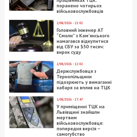
Facebook
Telegram
Twitter
WhatsApp
Viber
Email
Поділити
Категории:
Суспільство
| Метки:
Іван
Аблов
,
вбивство
,
суд
Рекламні блоки дають нам змогу
залишатися незалежними ЗМІ, а вам -
отримувати найсвіжіші новини під ними.
Приєднуйтесь також до 49000 в Google News. Слідкуйте
за останніми новинами!
Приєднатися
Читайте також
Предыдущая статья: