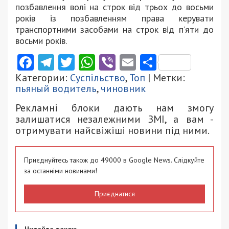
позбавлення волі на строк від трьох до восьми
років із позбавленням права керувати
транспортними засобами на строк від п’яти до
восьми років.
Facebook
Telegram
Twitter
WhatsApp
Viber
Email
Поділити
Категории:
Суспільство
,
Топ
| Метки:
пьяный водитель
,
чиновник
Рекламні блоки дають нам змогу
залишатися незалежними ЗМІ, а вам -
отримувати найсвіжіші новини під ними.
Приєднуйтесь також до 49000 в Google News. Слідкуйте
за останніми новинами!
Приєднатися