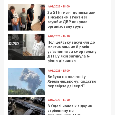
Батько Івана Аблова — суддя нині ліквідованого
Окружного адміністративного суду Києва Євгеній
Аблов — відомий, зокрема, через свої скандальні
судові рішення. Так, у грудні 2013-го він
зобов’язав спецпризначенців розігнати активістів
Майдану, в 2017-му — визнав законною схему
закупівлі так званих «рюкзаків Авакова», чим
допоміг сину міністра внутрішніх справ уникнути
покарання. А у 2018-му поновив на
посаді ректорку медичного університету імені
Богомольця Катерину Амосову.