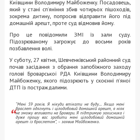
Київщини Володимиру Майбоженку. Посадовець,
який у стані сп’яніння збив чотирьох пішоходів,
зокрема дитину, попросив відправити його під
домашній арешт, проте суд відмовив йому.
Про це повідомили ЗМІ із зали суду.
Підозрюваному загрожує до восьми років
позбавлення волі.
У суботу, 27 квітня, Шевченківський районний суд
почав засідання з обрання запобіжного заходу
голові Броварської РДА Київщини Володимиру
Майбоженку, якого підозрюють у скоєнні п’яної
ДТП із постраждалими.
“Мені 59 років. Я нікуди втікати не буду… Якщо мені
браслет одягнуть і цілодобовий домашній арешт, я ніяк
не зможу впливати на Бровари. Я підтримую захисника і
дуже прошу вас зробити мені цілодобовий домашній
арешт із браслетом”, – заявив Майбоженко.