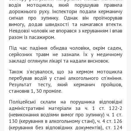
водія мотоцикла, який порушував правила
дорожнього руху. Інспектори подали керманичу
сигнал про зупинку. Однак він проігнорував
вимогу, додав швидкості та намагався втекти.
Невдовзі чоловік не впорався з керуванням і впав
разом із пасажиром.
Під час падіння обидва чоловіки, окрім саден,
серйозних травм не зазнали. Їх у медичному
закладі оглянули лікарі та надали висновок.
Також з’ясувалося, що за кермом мотоцикла
перебував водій у стані алкогольного сп’яніння.
Результат тесту, який керманич пройшов,
становив 1, 30 проміле.
Поліцейські склали на порушника відповідні
адміністративні матеріали за ч. 1 ст. 122-2
(невиконання водіями вимог про зупинку) ч. 1 ст.
130 (керування в алкогольному стані), ч. 4 ст. 126
(керування без відповідних документів), ст. 124