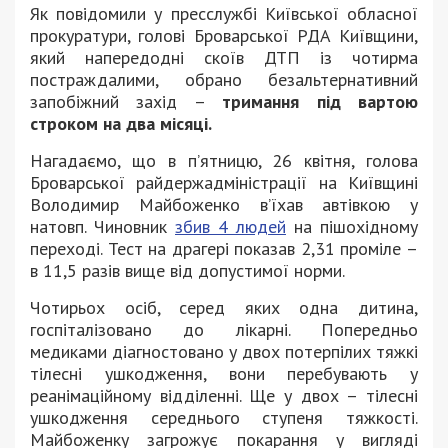
Як повідомили у пресслужбі Київської обласної
прокуратури, голові Броварської РДА Київщини,
який напередодні скоїв ДТП із чотирма
постраждалими, обрано безальтернативний
запобіжний захід –
тримання під вартою
строком на два місяці.
Нагадаємо, що в п’ятницю, 26 квітня, голова
Броварської райдержадміністрації на Київщині
Володимир Майбоженко в’їхав автівкою у
натовп. Чиновник
збив 4 людей
на пішохідному
переході. Тест на драгері показав 2,31 проміле –
в 11,5 разів вище від допустимої норми.
Чотирьох осіб, серед яких одна дитина,
госпіталізовано до лікарні. Попередньо
медиками діагностовано у двох потерпілих тяжкі
тілесні ушкодження, вони перебувають у
реанімаційному відділенні. Ще у двох – тілесні
ушкодження середнього ступеня тяжкості.
Майбоженку загрожує покарання у вигляді