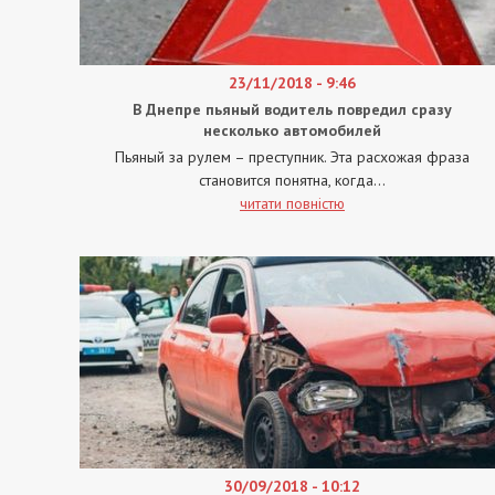
23/11/2018 - 9:46
В Днепре пьяный водитель повредил сразу
несколько автомобилей
Пьяный за рулем – преступник. Эта расхожая фраза
становится понятна, когда...
читати повністю
30/09/2018 - 10:12