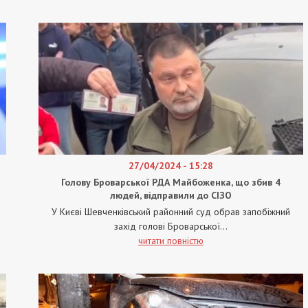
27/04/2024 - 15:28
Голову Броварської РДА Майбоженка, що збив 4
людей, відправили до СІЗО
У Києві Шевченківський районний суд обрав запобіжний
захід голові Броварської...
читати повністю