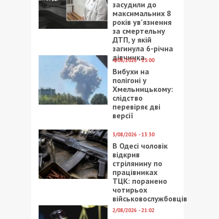
засудили до
максимальних 8
років ув’язнення
за смертельну
ДТП, у якій
загинула 6-річна
дівчинка
4/08/2026 - 15:00
Вибухи на
полігоні у
Хмельницькому:
слідство
перевіряє дві
версії
3/08/2026 - 13:30
В Одесі чоловік
відкрив
стрілянину по
працівниках
ТЦК: поранено
чотирьох
військовослужбовців
2/08/2026 - 21:02