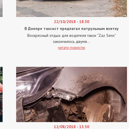
22/10/2018 - 18:50
В Днепре таксист предлагал патрульным взятку
Воскресный отдых для водителя такси “Zaz Sens”
закончилось двумя...
читати повністю
12/08/2018 - 13:30