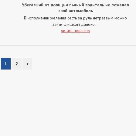
Убегавший от полиции пьяный водитель не пожалел
свой автомобиль
В исполнении желания сесть за руль нетрезвым можно
зайти слишком далеко:...
читати повністю
1
2
>