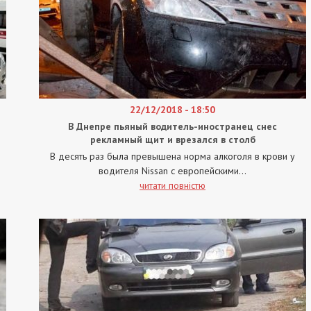
22/12/2018 - 18:50
В Днепре пьяный водитель-иностранец снес
рекламный щит и врезался в столб
В десять раз была превышена норма алкоголя в крови у
водителя Nissan с европейскими...
читати повністю