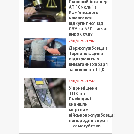
Головний інженер
АТ “Смоли” з
Кам’янського
намагався
відкупитися від
СБУ за $50 тисяч:
вирок суду
2/08/2026 - 12:02
Держслужбовця з
Тернопільщини
підозрюють у
вимаганні хабаря
за вплив на ТЦК
1/08/2026 - 17:47
У приміщенні
ТЦК на
Львівщині
знайшли
мертвим
військовослужбовця:
попередня версія
– самогубство