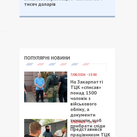
тисяч доларів
ПОПУЛЯРНІ НОВИНИ
7/08/2026 - 15:00
На Закарпатті
ТЦК «списав»
понад 1500
чоловік з
військового
обліку, а
документи
знищили, щоб
5/08/2026 - 21:31
прибрати сліди
Представився
працівником ТЦК