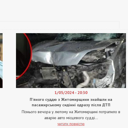
1/05/2024 - 20:30
П’яного суддю з Житомирщини знайшли на
пасажирському сидінні одразу після ДТП
Пізнього вечора у лютому на Житомирщині потрапило в
аварію авто місцевого судді...
читати повністю