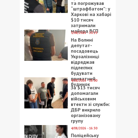
та погрожував
“штрафбатом”: у
Харкові на хабарі
$10 тисяч
затримали
майора ВСП
5/08/2026 - 10:29
На Волині
депутат-
посадовець
Укрзалізниці
відряджав
підлеглих
будувати
приватний
4/08/2026 - 18:00
будинок
За $13 тисяч
допомагали
військовим
втекти зі служби:
ДБР викрило
організовану
групу
4/08/2026 - 16:30
Поліцейську