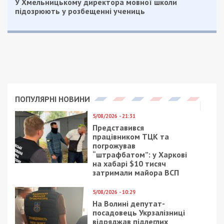
зараз перебуває. Проте просить “повернути ці
кошти і розпоряджатися ними через свою
благодійну організацію”. Судді теж не повірили у
щирість колишнього посадовця, якого
підозрюють у махінаціях з коштами
ПриватБанку. Крім того, “ФІНТЕХ БЕНД”
офіційно не звертався та не просив повернути
заставу.
Чому стільки шуму навколо Яценка
Володимир Яценко – це той колишній топ-
менеджер банку, якого
у лютому 2021 року
затримало НАБУ
, а його літак, що прямував до
Відня, примусово приземлили в аеропорту
“Бориспіль”.