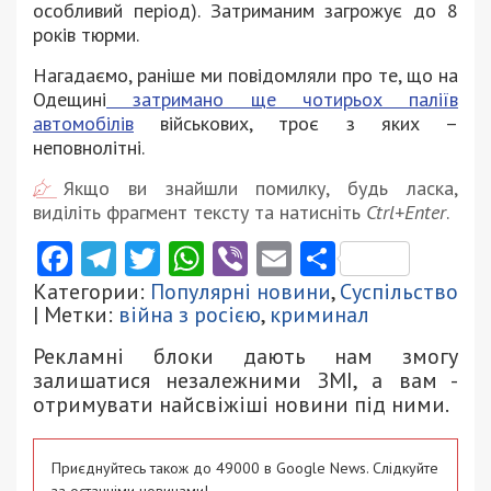
особливий період). Затриманим загрожує до 8
років тюрми.
Нагадаємо, раніше ми повідомляли про те, що на
Одещині
затримано ще чотирьох паліїв
автомобілів
військових, троє з яких –
неповнолітні.
Якщо ви знайшли помилку, будь ласка,
виділіть фрагмент тексту та натисніть
Ctrl+Enter
.
Facebook
Telegram
Twitter
WhatsApp
Viber
Email
Поділити
Категории:
Популярні новини
,
Суспільство
| Метки:
війна з росією
,
криминал
Рекламні блоки дають нам змогу
залишатися незалежними ЗМІ, а вам -
отримувати найсвіжіші новини під ними.
Приєднуйтесь також до 49000 в Google News. Слідкуйте
за останніми новинами!