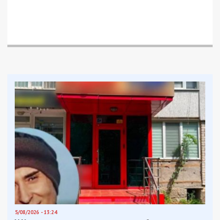
благодійного фонду – “Довбуш”. А цього немає
статися, тому що Яценко “залучений до
виконання завдань з оборони держави”.
Тому колишній топ менеджер ПриватБанку
просив “скасувати запобіжний захід та повернути
заставу”.
Прокурор засумнівався у добрих намірах Яценко,
бо той може підтримувати ЗСУ через “Армію
дронів”, або іншу державну програму з Австрії, де