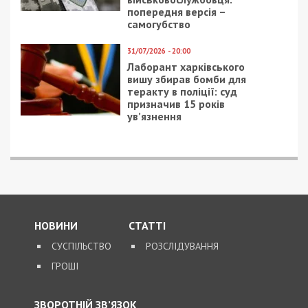
Приєднуйтесь також до 49000 в Google News. Слідкуйте
за останніми новинами!
Приєднатися
Читайте також
Предыдущая статья:
Фастівський ліцей на Київщині
реконструюють за 42 мільйони за
завищеними цінами
Следующая статья:
Керівник юрфірми під виглядом
юридичних послуг за 10-15 тисяч доларів
“організовував” виїзд за кордон