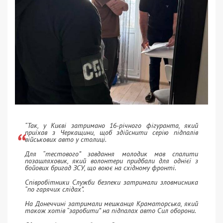
“Так, у Києві затримано 16-річного фігуранта, який
приїхав з Черкащини, щоб здійснити серію підпалів
військових авто у столиці.
Для “тестового” завдання молодик мав спалити
позашляховик, який волонтери придбали для однієї з
бойових бригад ЗСУ, що воює на східному фронті.
Співробітники Служби безпеки затримали зловмисника
“по гарячих слідах”.
На Донеччині затримали мешканця Краматорська, який
також хотів “заробити” на підпалах авто Сил оборони.