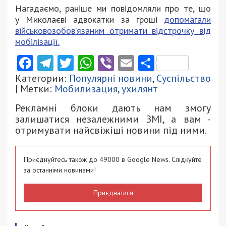
Нагадаємо, раніше ми повідомляли про те, що
у Миколаєві адвокатки за гроші
допомагали
військовозобов’язаним отримати відстрочку від
мобілізації.
Facebook
Telegram
Twitter
WhatsApp
Viber
Email
Поділити
Категории:
Популярні новини
,
Суспільство
| Метки:
Мобилизация
,
ухилянт
Рекламні блоки дають нам змогу
залишатися незалежними ЗМІ, а вам -
отримувати найсвіжіші новини під ними.
Приєднуйтесь також до 49000 в Google News. Слідкуйте
за останніми новинами!
Приєднатися