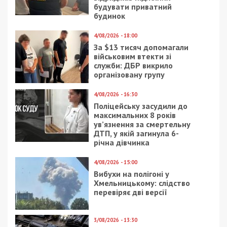
Його підозрювали у розтраті коштів банку в
особливо великих розмірах, за що він може
отримати 12 років в’язниці з конфіскацією.
Проте його це не сильно хвилює. Колишній
посадовець причаїв образу через вимушене
приземлення та судився з Державною авіаційною
службою України, яка не дала йому втекти до
Відня начебто для консультації в приватній
клініці.
Спочатку нібито все було добре
, а коли
Верховний Суд направив
справу на новий
розгляд
, вдача відвернулася від Яценка. Це було
досить принизливо, тому що відмовили судді у
Дніпрі, де у групи Приват все колись було
“схвачено”.