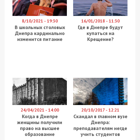
Екс-заступник голови правління ПриватБанку
Володимир Яценко в суді намагався повернути
52,2 мільйона гривень застави, яку
за нього у
лютому 2021 року вніс “ФІНТЕХ БЕНД”
. Для
українців ця фірма відома під назвою monobank.
Про це повідомляє
49000.
Для Вищого антикорупційного суду він розповів
історію про те, що “ФІНТЕХ БЕНД”, серед
засновників якої він був, вимагає повернути
гроші. Проте якщо він заплатить власними
коштами, то тоді постраждає нібито
фінансування безпілотників з назвою його