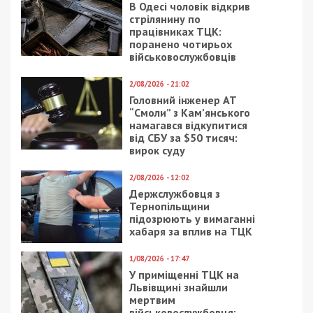
Не даремно ж вони хотіли, щоб справу щодо
махінацій у ПриватБанку перед націоналізацією з
Вищого антикорупційного суду, який
знаходиться у Києві, передали до Жовтневого
районного суду у Дніпрі
.
Судді, ймовірно, там не всі ще забули прізвище
Яценка. Але чомусь кияни не захотіли ділитися
справою зі своїми дніпровськими колегами.
Сильно токсична та гучна ця справа, щоб з нею
розбиралися не у столиці.
Facebook
Telegram
Twitter
WhatsApp
Viber
Email
Поділити
Категории:
Люди
| Метки:
гроші
,
Приватбанк
Рекламні блоки дають нам змогу
залишатися незалежними ЗМІ, а вам -
отримувати найсвіжіші новини під ними.