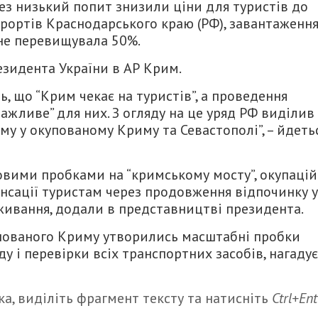
ез низький попит знизили ціни для туристів до
курортів Краснодарського краю (РФ), завантаженн
 не перевищувала 50%.
зидента України в АР Крим.
, що “Крим чекає на туристів”, а проведення
ажливе” для них. З огляду на це уряд РФ виділив
му у окупованому Криму та Севастополі”, – йдеть
овими пробками на “кримському мосту”, окупаці
нсації туристам через продовження відпочинку у
живання, додали в представництві президента.
окупованого Криму утворились масштабні пробки
ду і перевірки всіх транспортних засобів, нагадує
а, виділіть фрагмент тексту та натисніть
Ctrl+Ent