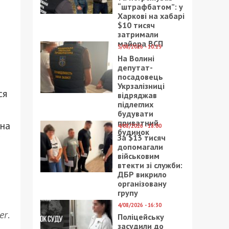
“штрафбатом”: у
я
Харкові на хабарі
$10 тисяч
затримали
майора ВСП
5/08/2026 - 10:29
На Волині
депутат-
посадовець
Укрзалізниці
ся
відряджав
підлеглих
будувати
приватний
йна
4/08/2026 - 18:00
будинок
За $13 тисяч
допомагали
військовим
втекти зі служби:
ДБР викрило
організовану
групу
4/08/2026 - 16:30
er
.
Поліцейську
засудили до