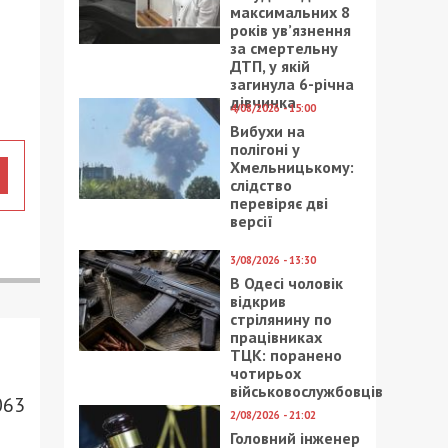
максимальних 8
років ув’язнення
за смертельну
ДТП, у якій
загинула 6-річна
дівчинка
4/08/2026 - 15:00
Вибухи на
полігоні у
Хмельницькому:
слідство
перевіряє дві
версії
3/08/2026 - 13:30
В Одесі чоловік
відкрив
стрілянину по
працівниках
ТЦК: поранено
чотирьох
військовослужбовців
063
2/08/2026 - 21:02
Головний інженер