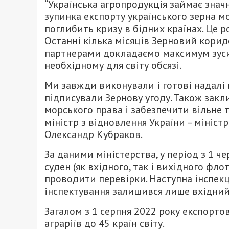
“Українська агропродукція займає значн
зупинка експорту українського зерна м
поглибить кризу в бідних країнах. Це р
Останні кілька місяців Зерновий корид
партнерами докладаємо максимум зусил
необхідному для світу обсязі.
Ми завжди виконували і готові надалі в
підписували Зернову угоду. Також зак
морського права і забезпечити вільне т
міністр з відновлення України – мініст
Олександр Кубраков.
За даними міністерства, у період з 1 ч
суден (як вхідного, так і вихідного фло
проводити перевірки. Наступна інспекці
інспектування залишився лише вхідний
Загалом з 1 серпня 2022 року експорто
аграріїв до 45 країн світу.