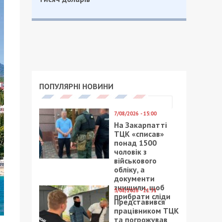
ПОПУЛЯРНІ НОВИНИ
7/08/2026 - 15:00
На Закарпатті
ТЦК «списав»
понад 1500
чоловік з
військового
обліку, а
документи
знищили, щоб
5/08/2026 - 21:31
прибрати сліди
Представився
працівником ТЦК
та погрожував