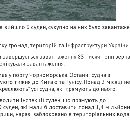
в вийшло 6 суден, сукупно на них було завантаж
ку громад, територій та інфраструктури України.
и завершується завантаження 85 тисяч тонн зерн
і очікували завантаження.
ає у порту Чорноморська. Останні судна з
ого тижня до Китаю та Тунісу. Понад 2 місяці не
реслюють” усі судна, які прямують до нього.
водити інспекції суден, що прямують до
9 суден, які мали б доставити понад 1,4 мільйон
фрики, наразі заблоковано в територіальних вода
.