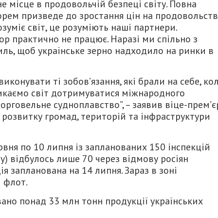
е місце в продовольчій безпеці світу. Повна
орем призведе до зростання цін на продовольств
озуміє світ, це розуміють наші партнери.
ор практично не працює. Наразі ми спільно з
ь, щоб українське зерно надходило на ринки в
иконувати ті зобов’язання, які брали на себе, ко
ликаємо світ дотримуватися міжнародного
орговельне судноплавство”, – заявив віце-прем’є
р розвитку громад, територій та інфраструктури
ервня по 10 липня із запланованих 150 інспекцій
ту) відбулось лише 70 через відмову росіян
я запланована на 14 липня. Зараз в зоні
 флот.
вано понад 33 млн тонн продукції українських