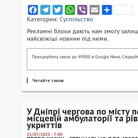
Facebook
Telegram
Twitter
WhatsApp
Viber
Email
Поділ
Категории:
Суспільство
Рекламні блоки дають нам змогу залиш
найсвіжіші новини під ними.
Приєднуйтесь також до 49000 в Google News. Слідкуйт
Читайте також
У Дніпрі чергова по місту 
місцевій амбулаторії та р
укриттів
11/07/2023 - 7:00