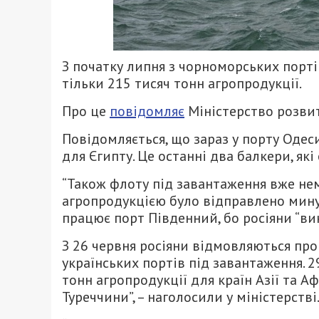
З початку липня з чорноморських порті
тільки 215 тисяч тонн агропродукції.
Про це
повідомляє
Міністерство розвит
Повідомляється, що зараз у порту Одес
для Єгипту. Це останні два балкери, як
“Також флоту під завантаження вже нем
агропродукцією було відправлено минул
працює порт Південний, бо росіяни “вик
З 26 червня росіяни відмовляються про
українських портів під завантаження. 2
тонн агропродукції для країн Азії та А
Туреччини”, – наголосили у міністерстві