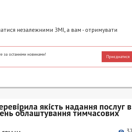
итися
атися незалежними ЗМІ, а вам - отримувати
е за останніми новинами!
Приєднатися
перевірила якість надання послуг в
івень облаштування тимчасових
3