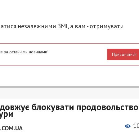
итися
атися незалежними ЗМІ, а вам - отримувати
е за останніми новинами!
Приєднатися
одовжує блокувати продовольство
тури
1
.COM.UA