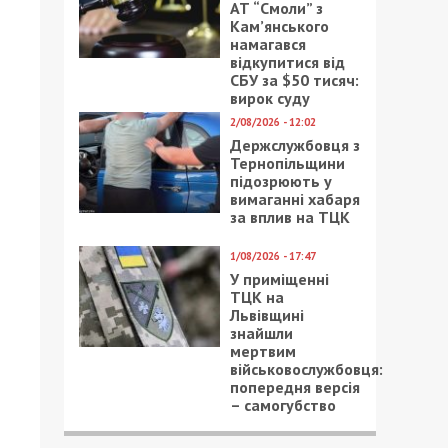
АТ “Смоли” з
Кам’янського
намагався
відкупитися від
СБУ за $50 тисяч:
вирок суду
2/08/2026 - 12:02
Держслужбовця з
Тернопільщини
підозрюють у
вимаганні хабаря
за вплив на ТЦК
1/08/2026 - 17:47
У приміщенні
ТЦК на
Львівщині
знайшли
мертвим
військовослужбовця:
попередня версія
– самогубство