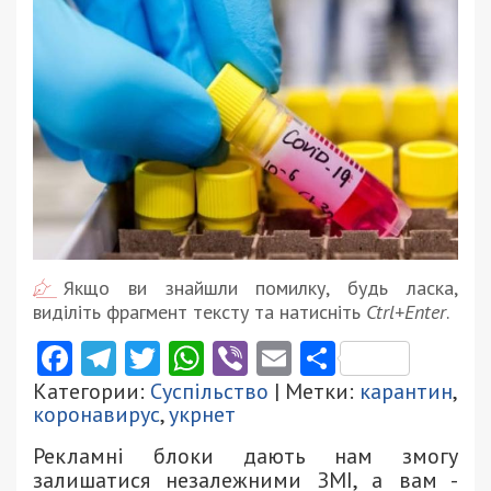
Якщо ви знайшли помилку, будь ласка,
виділіть фрагмент тексту та натисніть
Ctrl+Enter
.
Facebook
Telegram
Twitter
WhatsApp
Viber
Email
Поділити
Категории:
Суспільство
| Метки:
карантин
,
коронавирус
,
укрнет
Рекламні блоки дають нам змогу
залишатися незалежними ЗМІ, а вам -