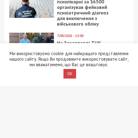
психлікарні за $6500
організував фейковий
психіатричний діагноз
для виключення з
військового обліку
7/08/2026 - 15:00
На Закарпатті ТЦК
«списав» понад 1500
Ми використовуємо cookie для найкращого представлення
чоловік з військового
нашого сайту. Якщо Ви продовжите використовувати сайт,
обліку, а документи
ми вважатимемо, що Вас це влаштовує.
знищили, щоб прибрати
сліди
OK
5/08/2026 - 21:31
Представився
працівником ТЦК та
погрожував
“штрафбатом”: у Харкові
на хабарі $10 тисяч
затримали майора ВСП
5/08/2026 - 10:29
На Волині депутат-