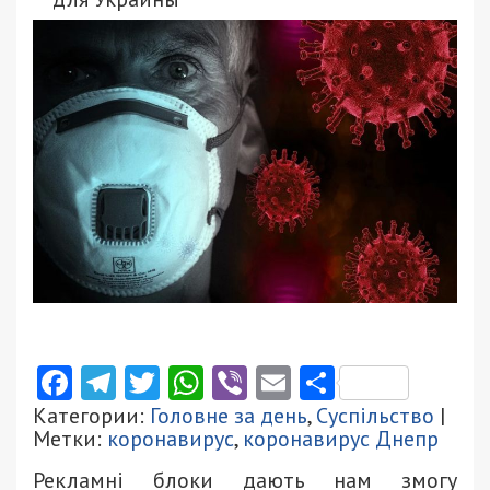
Facebook
Telegram
Twitter
WhatsApp
Viber
Email
Поділити
Категории:
Головне за день
,
Суспільство
|
Метки:
коронавирус
,
коронавирус Днепр
Рекламні блоки дають нам змогу