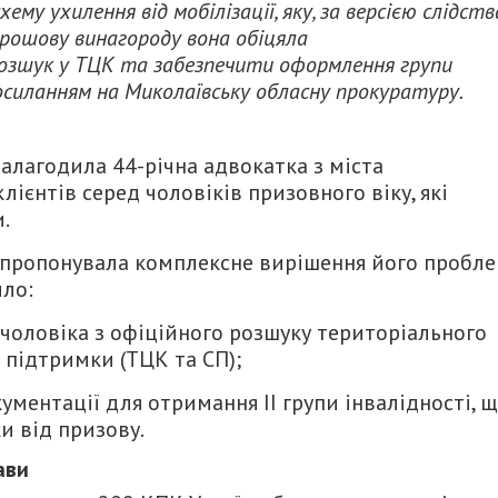
му ухилення від мобілізації, яку, за версією слідств
грошову винагороду вона обіцяла
розшук у ТЦК та забезпечити оформлення групи
осиланням на Миколаївську обласну прокуратуру.
налагодила 44-річна адвокатка з міста
лієнтів серед чоловіків призовного віку, які
.
апропонувала комплексне вирішення його пробл
ило:
чоловіка з офіційного розшуку територіального
 підтримки (ТЦК та СП);
ментації для отримання II групи інвалідності, 
и від призову.
ави