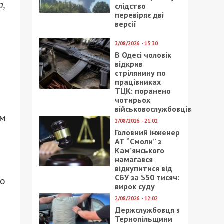
а,
слідство
перевіряє дві
версії
3/08/2026 - 13:30
В Одесі чоловік
відкрив
стрілянину по
працівниках
ТЦК: поранено
чотирьох
військовослужбовців
ем
2/08/2026 - 21:02
Головний інженер
АТ “Смоли” з
Кам’янського
намагався
відкупитися від
СБУ за $50 тисяч:
що
вирок суду
2/08/2026 - 12:02
Держслужбовця з
Тернопільщини