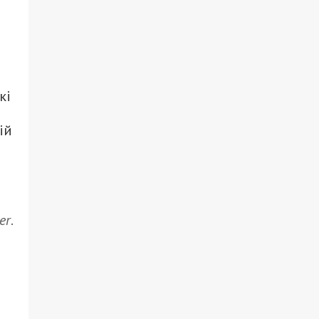
кі
ій
er
.