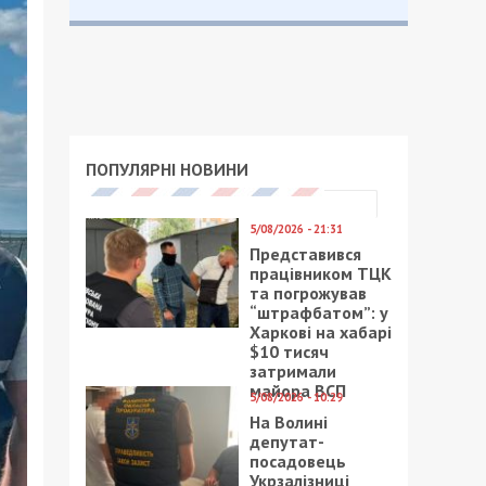
ПОПУЛЯРНІ НОВИНИ
5/08/2026 - 21:31
Представився
працівником ТЦК
та погрожував
“штрафбатом”: у
Харкові на хабарі
$10 тисяч
затримали
майора ВСП
5/08/2026 - 10:29
На Волині
депутат-
посадовець
Укрзалізниці