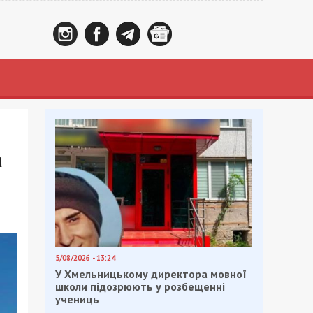
а
5/08/2026 - 13:24
У Хмельницькому директора мовної
школи підозрюють у розбещенні
учениць