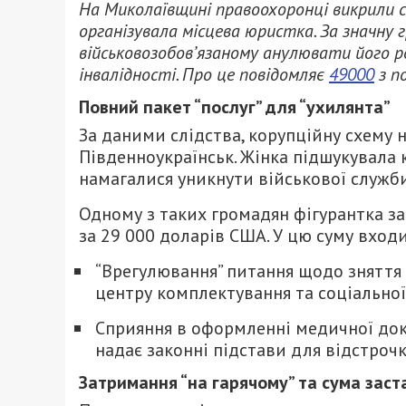
На Миколаївщині правоохоронці викрили схе
організувала місцева юристка. За значну 
військовозобов’язаному анулювати його 
інвалідності. Про це повідомляє
49000
з п
Повний пакет “послуг” для “ухилянта”
За даними слідства, корупційну схему 
Південноукраїнськ. Жінка підшукувала к
намагалися уникнути військової служби
Одному з таких громадян фігурантка з
за 29 000 доларів США. У цю суму вход
“Врегулювання” питання щодо зняття 
центру комплектування та соціальної
Сприяння в оформленні медичної доку
надає законні підстави для відстрочк
Затримання “на гарячому” та сума заст