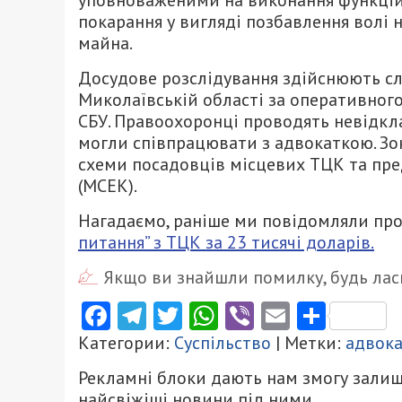
покарання у вигляді позбавлення волі н
майна.
Досудове розслідування здійснюють слі
Миколаївській області за оперативного
СБУ. Правоохоронці проводять невідклад
могли співпрацювати з адвокаткою. Зо
схеми посадовців місцевих ТЦК та пре
(МСЕК).
Нагадаємо, раніше ми повідомляли про
питання” з ТЦК за 23 тисячі доларів.
Якщо ви знайшли помилку, будь ласк
Facebook
Telegram
Twitter
WhatsApp
Viber
Email
Поділ
Категории:
Суспільство
| Метки:
адвок
Рекламні блоки дають нам змогу залиш
найсвіжіші новини під ними.