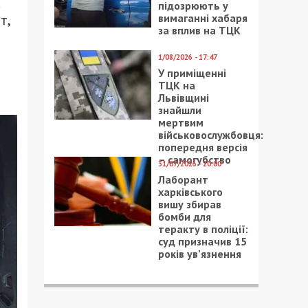
с
підозрюють у
вимаганні хабаря
т,
за вплив на ТЦК
1/08/2026 - 17:47
У приміщенні
ТЦК на
Львівщині
знайшли
мертвим
військовослужбовця:
попередня версія
– самогубство
31/07/2026 - 20:00
Лаборант
харківського
вишу збирав
бомби для
теракту в поліції:
суд призначив 15
років ув’язнення