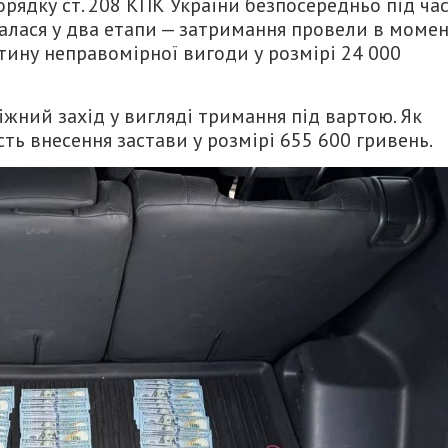
рядку ст. 208 КПК України безпосередньо під ча
алася у два етапи — затримання провели в момен
стину неправомірної вигоди у розмірі 24 000
іжний захід у вигляді тримання під вартою. Як
ь внесення застави у розмірі 655 600 гривень.