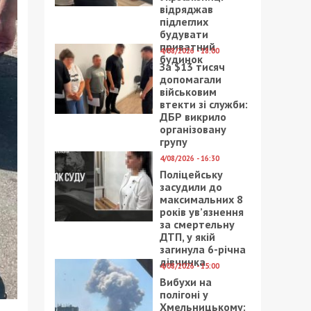
відряджав
підлеглих
будувати
приватний
4/08/2026 - 18:00
будинок
За $13 тисяч
допомагали
військовим
втекти зі служби:
ДБР викрило
організовану
групу
4/08/2026 - 16:30
Поліцейську
засудили до
максимальних 8
років ув’язнення
за смертельну
ДТП, у якій
загинула 6-річна
дівчинка
4/08/2026 - 15:00
Вибухи на
полігоні у
Хмельницькому: