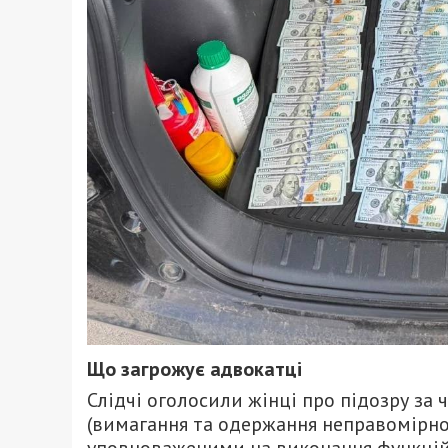
Що загрожує адвокатці
Слідчі оголосили жінці про підозру за ч
(вимагання та одержання неправомірно
уповноваженими на виконання функцій д