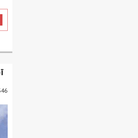
ї
346