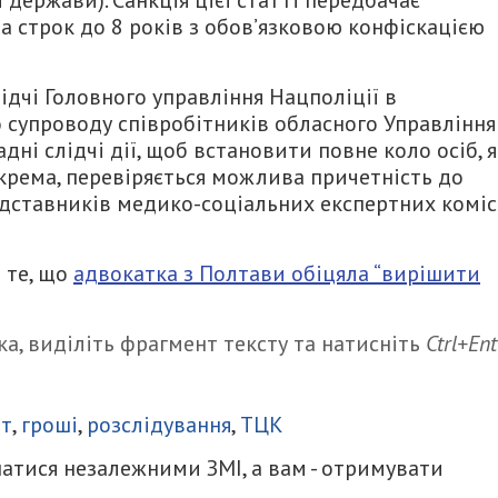
а строк до 8 років з обов’язковою конфіскацією
дчі Головного управління Нацполіції в
 супроводу співробітників обласного Управління
ні слідчі дії, щоб встановити повне коло осіб, я
крема, перевіряється можлива причетність до
дставників медико-соціальних експертних коміс
 те, що
адвокатка з Полтави обіцяла “вирішити
а, виділіть фрагмент тексту та натисніть
Ctrl+Ent
итися
ат
,
гроші
,
розслідування
,
ТЦК
атися незалежними ЗМІ, а вам - отримувати