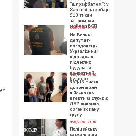
“штрафбатом”: у
Харкові на хабарі
$10 тисяч
затримали
майора ВСП
5/08/2026 - 10:29
На Волині
депутат-
посадовець
Укрзалізниці
відряджав
підлеглих
будувати
приватний
4/08/2026 - 18:00
будинок
За $13 тисяч
допомагали
er
.
військовим
втекти зі служби:
ДБР викрило
організовану
групу
4/08/2026 - 16:30
Поліцейську
засудили до