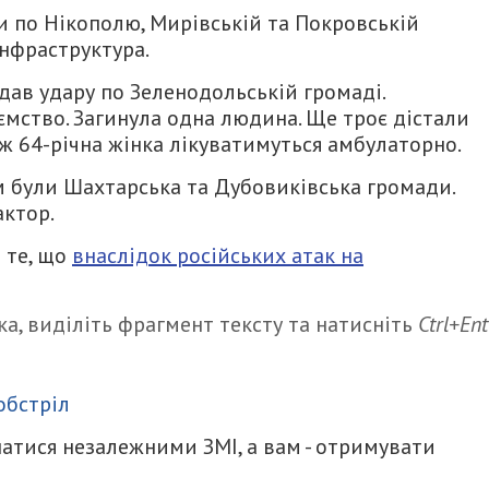
и по Нікополю, Мирівській та Покровській
інфраструктура.
дав удару по Зеленодольській громаді.
мство. Загинула одна людина. Ще троє дістали
кож 64-річна жінка лікуватимуться амбулаторно.
м були Шахтарська та Дубовиківська громади.
актор.
 те, що
внаслідок російських атак на
а, виділіть фрагмент тексту та натисніть
Ctrl+Ent
итися
обстріл
атися незалежними ЗМІ, а вам - отримувати