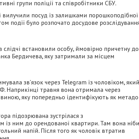
ивні групи поліції та співробітники СБУ.
і вилучили посуд із залишками порошкоподібної
ктом події було розпочато досудове розслідуванн
 слідчі встановили особу, ймовірно причетну до
нка Бердичева, яку затримали за місцем
мувала зв’язок через Telegram із чоловіком, яки
. Наприкінці травня вона отримала через
виною, яку попередньо ідентифікують як метадо
тора підозрювана зустрілася з
 із ним до орендованої квартири. Там вона ніб
ольний напій. Після того як чоловік втратив
ння.