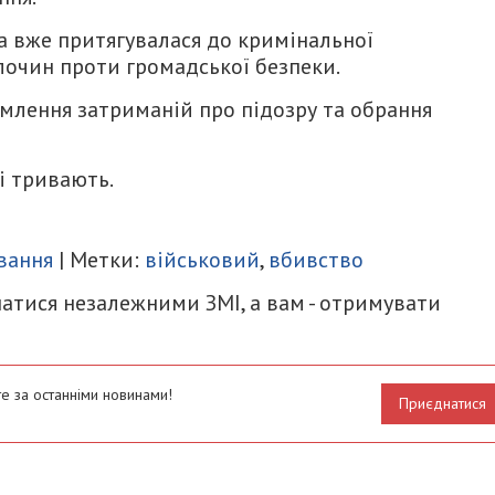
а вже притягувалася до кримінальної
лочин проти громадської безпеки.
омлення затриманій про підозру та обрання
і тривають.
итися
вання
| Метки:
військовий
,
вбивство
атися незалежними ЗМІ, а вам - отримувати
е за останніми новинами!
Приєднатися