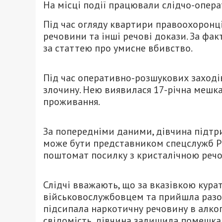
На місці події працювали слідчо-операт
Під час огляду квартири правоохоронц
речовини та інші речові докази. За фа
за статтею про умисне вбивство.
Під час оперативно-розшукових заходів
злочину. Нею виявилася 17-річна мешка
проживання.
За попередніми даними, дівчина підтри
може бути представником спецслужб РФ
поштомат посилку з кристалічною речо
Слідчі вважають, що за вказівкою кура
військовослужбовцем та прийшла разом
підсипала наркотичну речовину в алког
свідомість, дівчина залишила помешка