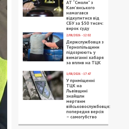
АТ “Смоли” з
Кам’янського
намагався
відкупитися від
СБУ за $50 тисяч:
вирок суду
2/08/2026 - 12:02
Держслужбовця з
Тернопільщини
підозрюють у
вимаганні хабаря
за вплив на ТЦК
1/08/2026 - 17:47
У приміщенні
ТЦК на
Львівщині
знайшли
мертвим
військовослужбовця:
попередня версія
– самогубство