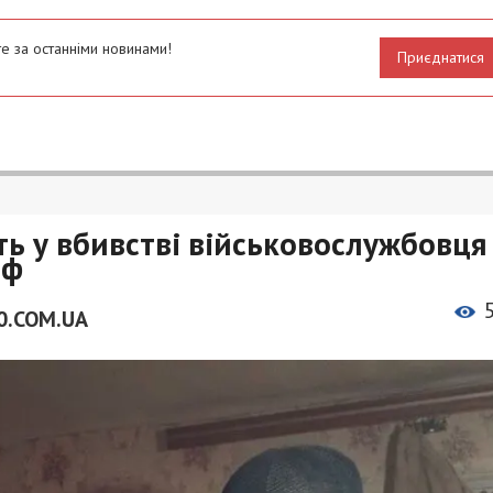
е за останніми новинами!
Приєднатися
ть у вбивстві військовослужбовця
рф
0.COM.UA