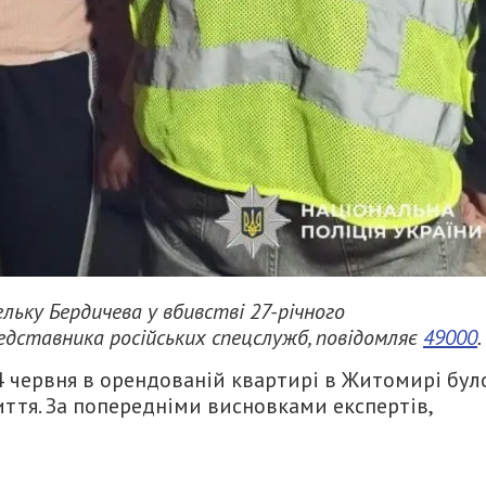
ьку Бердичева у вбивстві 27-річного
едставника російських спецслужб, повідомляє
49000
.
4 червня в орендованій квартирі в Житомирі бул
иття. За попередніми висновками експертів,