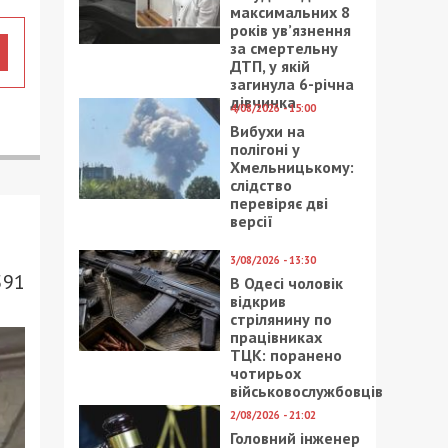
максимальних 8
років ув’язнення
за смертельну
ДТП, у якій
загинула 6-річна
дівчинка
4/08/2026 - 15:00
Вибухи на
полігоні у
Хмельницькому:
слідство
перевіряє дві
версії
3/08/2026 - 13:30
591
В Одесі чоловік
відкрив
стрілянину по
працівниках
ТЦК: поранено
чотирьох
військовослужбовців
2/08/2026 - 21:02
Головний інженер