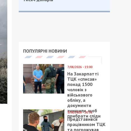
ПОПУЛЯРНІ НОВИНИ
7/08/2026 - 15:00
На Закарпатті
ТЦК «списав»
понад 1500
чоловік з
військового
обліку, а
документи
знищили, щоб
5/08/2026 - 21:31
прибрати сліди
Представився
працівником ТЦК
та погрожував