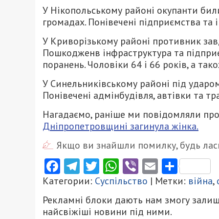
У Нікопольському районі окупанти бил
громадах. Понівечені підприємства та 
У Криворізькому районі противник зав
Пошкодженв інфраструктура та підприє
поранень. Чоловіки 64 і 66 років, а та
У Синельниківському районі під ударо
Понівечені адмінбудівля, автівки та тр
Нагадаємо, раніше ми повідомляли про
Дніпропетровщині загинула жінка.
Якщо ви знайшли помилку, будь ласк
Facebook
Telegram
Twitter
WhatsApp
Viber
Email
Поділ
Категории:
Суспільство
| Метки:
війна
,
Рекламні блоки дають нам змогу залиш
найсвіжіші новини під ними.