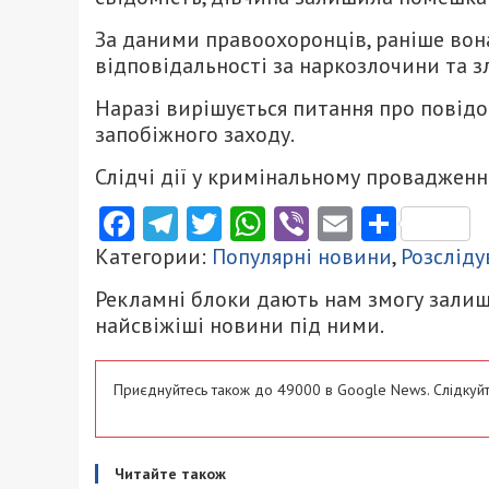
За даними правоохоронців, раніше вон
відповідальності за наркозлочини та з
Наразі вирішується питання про повід
запобіжного заходу.
Слідчі дії у кримінальному провадженн
Facebook
Telegram
Twitter
WhatsApp
Viber
Email
Поділ
Категории:
Популярні новини
,
Розсліду
Рекламні блоки дають нам змогу залиш
найсвіжіші новини під ними.
Приєднуйтесь також до 49000 в Google News. Слідкуйт
Читайте також