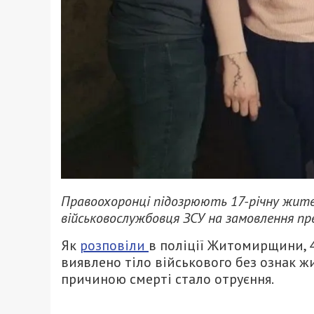
Правоохоронці підозрюють 17-річну жител
військовослужбовця ЗСУ на замовлення пр
Як
розповіли
в поліції Житомирщини, 
виявлено тіло військового без ознак ж
причиною смерті стало отруєння.