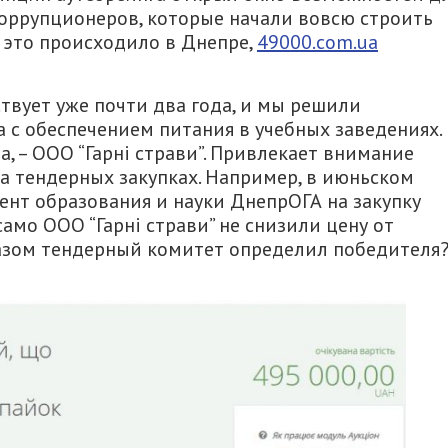
коррупционеров, которые начали вовсю строить
к это происходило в Днепре,
49000.com.ua
твует уже почти два года, и мы решили
а с обеспечением питания в учебных заведениях.
а, – ООО “Гарні страви”. Привлекает внимание
а тендерных закупках. Например, в июньском
ент образования и науки ДнепрОГА на закупку
само ООО “Гарні страви” не снизили цену от
разом тендерный комитет определил победителя