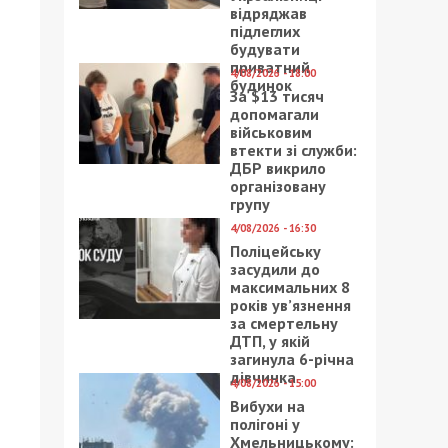
відряджав
підлеглих
будувати
приватний
4/08/2026 - 18:00
будинок
За $13 тисяч
допомагали
військовим
втекти зі служби:
ДБР викрило
організовану
групу
4/08/2026 - 16:30
Поліцейську
засудили до
максимальних 8
років ув’язнення
за смертельну
ДТП, у якій
загинула 6-річна
дівчинка
4/08/2026 - 15:00
Вибухи на
полігоні у
Хмельницькому: