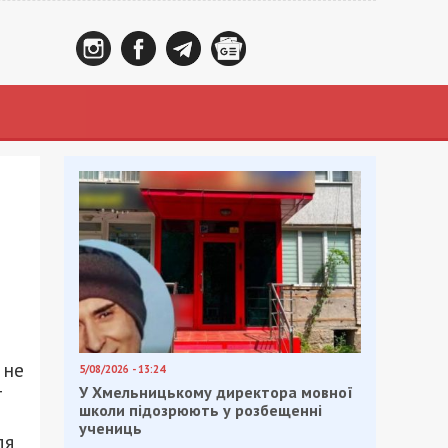
 не
5/08/2026 - 13:24
т
У Хмельницькому директора мовної
школи підозрюють у розбещенні
учениць
ля