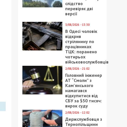
слідство
перевіряє дві
версії
3/08/2026 - 13:30
В Одесі чоловік
відкрив
стрілянину по
працівниках
ТЦК: поранено
чотирьох
військовослужбовців
2/08/2026 - 21:02
Головний інженер
АТ “Смоли” з
Кам’янського
намагався
відкупитися від
СБУ за $50 тисяч:
вирок суду
2/08/2026 - 12:02
Держслужбовця з
Тернопільщини