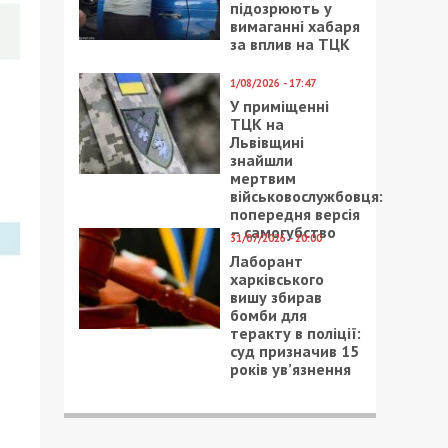
підозрюють у
вимаганні хабаря
за вплив на ТЦК
1/08/2026 - 17:47
У приміщенні
ТЦК на
Львівщині
знайшли
мертвим
військовослужбовця:
попередня версія
– самогубство
31/07/2026 - 20:00
Лаборант
харківського
вишу збирав
бомби для
теракту в поліції:
суд призначив 15
років ув’язнення