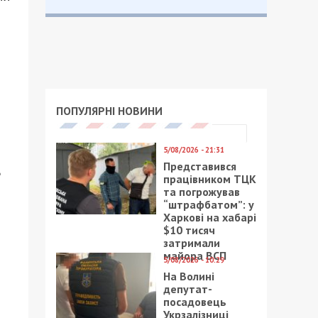
ПОПУЛЯРНІ НОВИНИ
5/08/2026 - 21:31
Представився
?
працівником ТЦК
та погрожував
“штрафбатом”: у
Харкові на хабарі
$10 тисяч
затримали
майора ВСП
5/08/2026 - 10:29
На Волині
депутат-
посадовець
Укрзалізниці