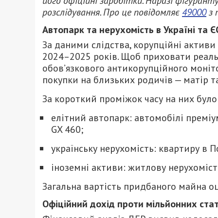
його офіційні заробітки. Наразі фігурант
розслідування. Про це повідомляє
49000
з 
Автопарк та нерухомість в Україні та Є
За даними слідства, корупційні актив
2024–2025 років. Щоб приховати реаль
обов’язкового антикорупційного моніт
покупки на близьких родичів — матір т
За короткий проміжок часу на них бул
елітний автопарк: автомобілі преміум
GX 460;
українську нерухомість: квартиру в П
іноземні активи: житлову нерухоміст
Загальна вартість придбаного майна оц
Офіційний дохід проти мільйонних стат