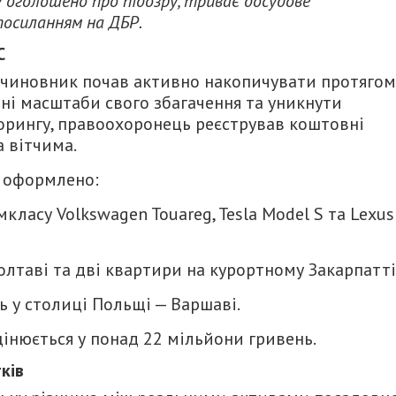
у оголошено про підозру, триває досудове
посиланням на ДБР.
С
и чиновник почав активно накопичувати протягом
ні масштаби свого збагачення та уникнути
орингу, правоохоронець реєстрував коштовні
а вітчима.
о оформлено:
класу Volkswagen Touareg, Tesla Model S та Lexus
олтаві та дві квартири на курортному Закарпатті
ь у столиці Польщі — Варшаві.
інюється у понад 22 мільйони гривень.
ків