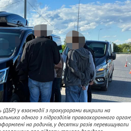
(ДБР) у взаємодії з прокурорами викрили на
льника одного з підрозділів правоохоронного орган
формлені на родичів, у десятки разів перевищували