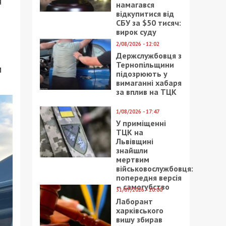
я
намагався
відкупитися від
СБУ за $50 тисяч:
вирок суду
2/08/2026 - 12:02
Держслужбовця з
Тернопільщини
м
підозрюють у
вимаганні хабаря
за вплив на ТЦК
1/08/2026 - 17:47
У приміщенні
ТЦК на
Львівщині
знайшли
мертвим
військовослужбовця:
попередня версія
– самогубство
31/07/2026 - 20:00
Лаборант
харківського
вишу збирав