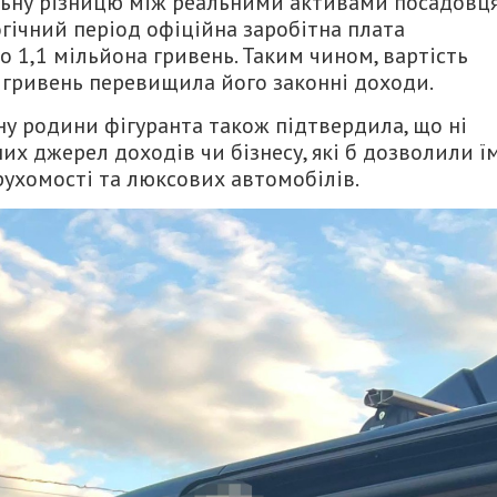
льну різницю між реальними активами посадовц
гічний період офіційна заробітна плата
 1,1 мільйона гривень. Таким чином, вартість
 гривень перевищила його законні доходи.
ну родини фігуранта також підтвердила, що ні
их джерел доходів чи бізнесу, які б дозволили ї
рухомості та люксових автомобілів.