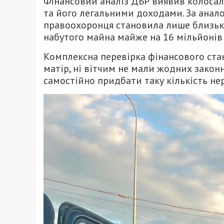
Фінансовий аналіз ДБР виявив колоса
та його легальними доходами. За анало
правоохоронця становила лише близько
набутого майна майже на 16 мільйонів
Комплексна перевірка фінансового ста
матір, ні вітчим не мали жодних законн
самостійно придбати таку кількість не