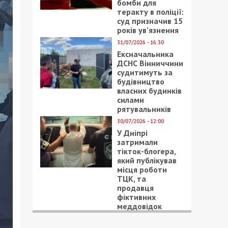
бомби для
теракту в поліції:
суд призначив 15
років ув’язнення
31/07/2026 - 16:30
Ексначальника
ДСНС Вінниччини
судитимуть за
будівництво
власних будинків
силами
рятувальників
30/07/2026 - 12:00
У Дніпрі
затримали
тікток-блогера,
який публікував
місця роботи
ТЦК, та
продавця
фіктивних
меддовідок