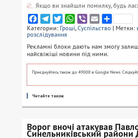
Якщо ви знайшли помилку, будь ласк
Facebook
Telegram
Twitter
WhatsApp
Viber
Email
Поділ
Категории:
Гроші
,
Суспільство
| Метки:
розслідування
Рекламні блоки дають нам змогу залиш
найсвіжіші новини під ними.
Приєднуйтесь також до 49000 в Google News. Слідкуйт
Читайте також
Ворог вночі атакував Павло
Синельниківський райони