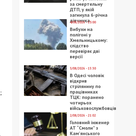
за смертельну
ДТП, у якій
загинула 6-річна
дівчинка
4/08/2026 - 15:00
Вибухи на
полігоні у
Хмельницькому:
слідство
перевіряє дві
версії
3/08/2026 - 13:30
В Одесі чоловік
відкрив
стрілянину по
працівниках
;
ТЦК: поранено
чотирьох
військовослужбовців
2/08/2026 - 21:02
Головний інженер
АТ “Смоли” з
Кам’янського