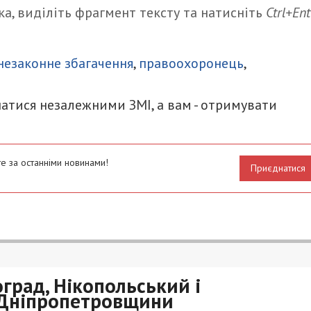
а, виділіть фрагмент тексту та натисніть
Ctrl+Ent
итися
незаконне збагачення
,
правоохоронець
,
атися незалежними ЗМІ, а вам - отримувати
е за останніми новинами!
Приєднатися
град, Нікопольський і
 Дніпропетровщини