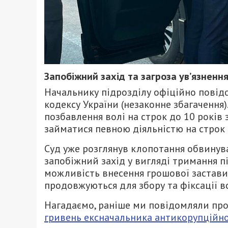
Запобіжний захід та загроза ув’язненн
Начальнику підрозділу офіційно повідо
кодексу України (незаконне збагачення)
позбавлення волі на строк до 10 років
займатися певною діяльністю на строк 
Суд уже розглянув клопотання обвину
запобіжний захід у вигляді тримання п
можливість внесення грошової застави у
продовжуються для збору та фіксації вс
Нагадаємо, раніше ми повідомляли про
гривень ексначальника антикорупційно