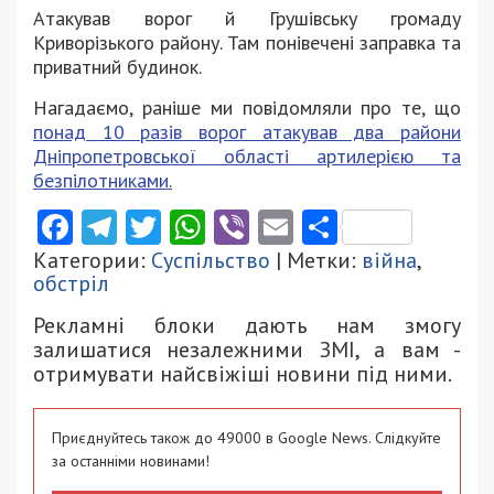
Атакував ворог й Грушівську громаду
Криворізького району. Там понівечені заправка та
приватний будинок.
Нагадаємо, раніше ми повідомляли про те, що
понад 10 разів ворог атакував два райони
Дніпропетровської області артилерією та
безпілотниками.
Facebook
Telegram
Twitter
WhatsApp
Viber
Email
Поділити
Категории:
Суспільство
| Метки:
війна
,
обстріл
Рекламні блоки дають нам змогу
залишатися незалежними ЗМІ, а вам -
отримувати найсвіжіші новини під ними.
Приєднуйтесь також до 49000 в Google News. Слідкуйте
за останніми новинами!