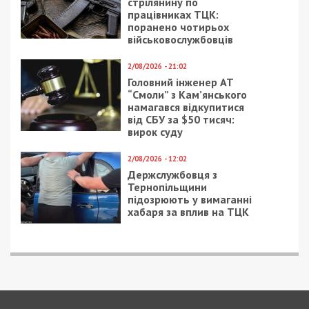
стрілянину по
працівниках ТЦК:
поранено чотирьох
військовослужбовців
2/08/2026 - 21:02
Головний інженер АТ
“Смоли” з Кам’янського
намагався відкупитися
від СБУ за $50 тисяч:
вирок суду
2/08/2026 - 12:02
Держслужбовця з
Тернопільщини
підозрюють у вимаганні
хабаря за вплив на ТЦК