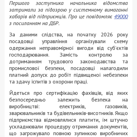
Першого заступника начальника відомства
затримали за підозрою у системному вимаганні
хабарів від підприємців. Про це повідомляє
49000
з посиланням на ДБР.
За даними слідства, на початку 2026 року
посадовці управління організували схему
одержання неправомірної вигоди від суб’єктів
господарювання. Замість контролю за
дотриманням трудового законодавства та
промислової безпеки, посадовці налагодили
платний допуск до робіт підвищеної небезпеки
та здачу іспитів з охорони праці.
Йдеться про сертифікацію фахівців, від яких
безпосередньо залежить безпека на
виробництві: електриків, газовиків,
зварювальників та будівельників-висотників. Якщо
підприємства відмовлялися платити, їм штучно
ускладнювали процедуру отримання документів,
що загрожувало повною зупинкою виробничих