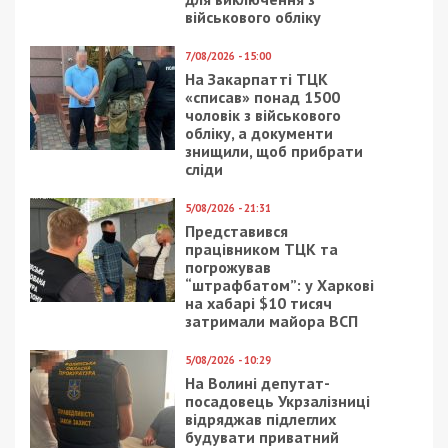
військового обліку
7/08/2026 - 15:00
На Закарпатті ТЦК
«списав» понад 1500
чоловік з військового
обліку, а документи
знищили, щоб прибрати
сліди
5/08/2026 - 21:31
Представився
працівником ТЦК та
погрожував
“штрафбатом”: у Харкові
на хабарі $10 тисяч
затримали майора ВСП
5/08/2026 - 10:29
На Волині депутат-
посадовець Укрзалізниці
відряджав підлеглих
будувати приватний