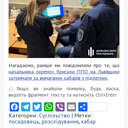
Нагадаємо, раніше ми повідомляли про те, що
начальника окремої бригади ППО на Львівщині
затримали за вимагання хабарів у підлеглих.
Якщо ви знайшли помилку, будь ласка,
виділіть фрагмент тексту та натисніть
Ctrl+Enter
.
Facebook
Telegram
Twitter
WhatsApp
Viber
Email
Поділити
Категории:
Суспільство
| Метки:
посадовець
,
розслідування
,
хабар