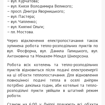
– вул. Курчатова;
– вул. Князя Володимира Великого;
– просп. Дмитра Яворницького;
– вул. Пастера;
– вул. Чапленко;
– вул. Княгині Ольги;
– пл. Мостова.
Через відключення електропостачання також
зупинена робота тепло-розподільчих пунктів по
вул. Фосфорна, вул. Данила Галицького, вул.
Антоновича та Менахем-Мендл Шнеєрсона.
Робота всіх котелень та тепло-розподільчих
пунктів відновиться після подачі електроенергії
на ці об’єкти теплопостачання. Для відновлення
повноцінної подачі тепла в оселі дніпрян
потрібно декілька годин, аби котельні та тепло-
розподільчі пункти увійшли в штатний режим
роботи.
Станом на 6:00 у Дніпрі працюють всі об’єкти