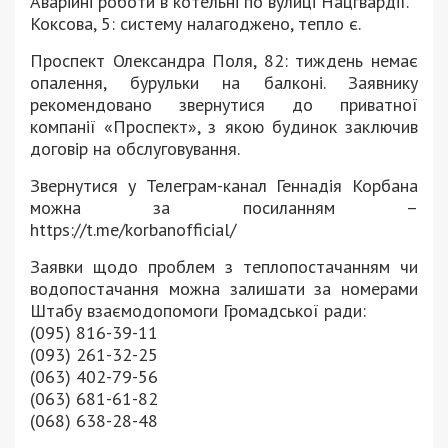
Аварійні роботи в котельні по вулиці Нацгвардії.
Коксова, 5: систему налагоджено, тепло є.
Проспект Олександра Поля, 82: тиждень немає
опалення, бурульки на балконі. Заявнику
рекомендовано звернутися до приватної
компанії «Проспект», з якою будинок заключив
договір на обслуговування.
Звернутися у Телеграм-канал Геннадія Корбана
можна за посиланням –
https://t.me/korbanofficial/
Заявки щодо проблем з теплопостачанням чи
водопостачання можна залишати за номерами
Штабу взаємодопомоги Громадської ради:
(095) 816-39-11
(093) 261-32-25
(063) 402-79-56
(063) 681-61-82
(068) 638-28-48