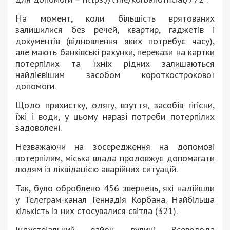
На момент, коли більшість врятованих
залишилися без речей, квартир, гаджетів і
документів (відновлення яких потребує часу),
але мають банківські рахунки, перекази на картки
потерпілих та їхніх рідних залишаються
найдієвішим засобом короткострокової
допомоги.
Щодо прихистку, одягу, взуття, засобів гігієни,
їжі і води, у цьому наразі потреби потерпілих
задоволені.
Незважаючи на зосередження на допомозі
потерпілим, міська влада продовжує допомагати
людям із ліквідацією аварійних ситуацій.
Так, було оброблено 456 звернень, які надійшли
у Телеграм-канал Геннадія Корбана. Найбільша
кількість із них стосувалися світла (321).
Індустріальний район, вулиці Всеволода