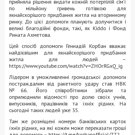
прийняла рішення видати кожній потерпілій сім’ї
по мільйону гривень готівкою для
якнайскорішого придбання житла на вторинному
ринку. До цієї допомоги планують долучитися і
великі благодійні фонди, такі, як Kiddo і Фонд
Рината Ахметова.
Цей спосіб допомоги Геннадій Корбан вважає
найдієвішим для якнайскорішого придбання
житла для людей –
https://www.youtube.com/watch?v=ZHOrRGxQ_ig
Лідером в уможливленні громадської допомоги
постраждалим від ракетного удару став НВК
№66. Його співробітники зібрали та
оприлюднили відомості про долю своїх учнів,
випускників, працівників та їхніх рідних. На
сьогодні таких людей уже 35.
Там же розміщені номери банківських карток
їхніх рідних, на які кожен може переказати гроші
для допомоги – https://t.me/korbanofficial/772 .