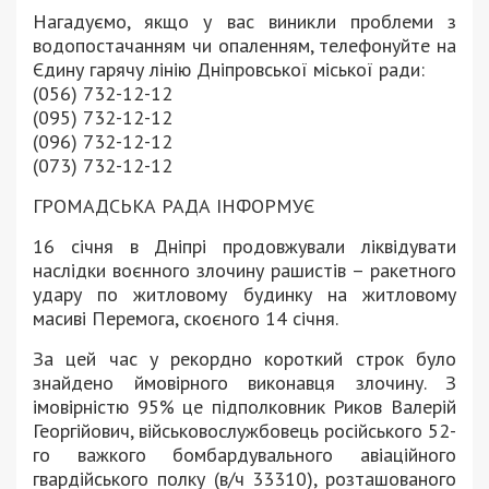
Нагадуємо, якщо у вас виникли проблеми з
водопостачанням чи опаленням, телефонуйте на
Єдину гарячу лінію Дніпровської міської ради:
(056) 732-12-12
(095) 732-12-12
(096) 732-12-12
(073) 732-12-12
ГРОМАДСЬКА РАДА ІНФОРМУЄ
16 січня в Дніпрі продовжували ліквідувати
наслідки воєнного злочину рашистів – ракетного
удару по житловому будинку на житловому
масиві Перемога, скоєного 14 січня.
За цей час у рекордно короткий строк було
знайдено ймовірного виконавця злочину. З
імовірністю 95% це підполковник Риков Валерій
Георгійович, військовослужбовець російського 52-
го важкого бомбардувального авіаційного
гвардійського полку (в/ч 33310), розташованого