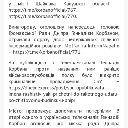
у місті Шайківка Калузької області –
https://t.me/korbanofficial/767,
https://t.me/korbanofficial/770.
Винагороду, оголошену напередодні головою
Громадської Ради Дніпра Геннадієм Корбаном,
отримали одразу двоє недержавних спільнот
інформаційної розвідки: Molfar та InformNapalm
– https://t.me/korbanofficial/771.
За публікацією в Телеграм-каналі Геннадія
Корбана проти названих ним раніше
військовослужбовців полку було відкрито
кримінальне провадження СБУ –
https://dnepr.express/post/sbu-opublikuvala-
imena-rashistiv-yaki-prichetni-do-raketnogo-udaru-
po-zhitlovomu-budinku-u-dnipri
Місто продовжує допомагати потерпілим. В
етері одного з українських телеканалів Геннадій
Корбан оголосив, що міська рада Дніпра