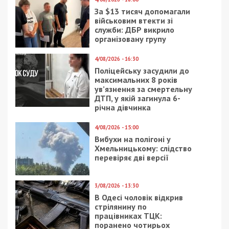
За $13 тисяч допомагали
військовим втекти зі
служби: ДБР викрило
організовану групу
4/08/2026 - 16:30
Поліцейську засудили до
максимальних 8 років
ув’язнення за смертельну
ДТП, у якій загинула 6-
річна дівчинка
4/08/2026 - 15:00
Вибухи на полігоні у
Хмельницькому: слідство
перевіряє дві версії
3/08/2026 - 13:30
В Одесі чоловік відкрив
стрілянину по
працівниках ТЦК:
поранено чотирьох