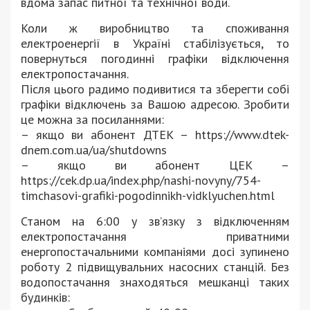
вдома запас питної та технічної води.
Коли ж виробництво та споживання
електроенергії в Україні стабілізується, то
повернуться погодинні графіки відключення
електропостачання.
Після цього радимо подивитися та зберегти собі
графіки відключень за Вашою адресою. Зробити
це можна за посиланнями:
– якщо ви абонент ДТЕК – https://www.dtek-
dnem.com.ua/ua/shutdowns
– якщо ви абонент ЦЕК –
https://cek.dp.ua/index.php/nashi-novyny/754-
timchasovi-grafiki-pogodinnikh-vidklyuchen.html
Станом на 6:00 у зв’язку з відключенням
електропостачання приватними
енергопостачальними компаніями досі зупинено
роботу 2 підвищувальних насосних станцій. Без
водопостачання знаходяться мешканці таких
будинків: