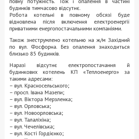
повну потужність. Тож і опалення в частині
будинків тимчасово відсутнє.
Робота котельні в повному обсязі буде
відновлена після включення електроенергії
приватними енергопостачальними компаніями.
Також знеструмлено котельню на ж/м Західний
по вул. Фосфорна. Без опалення знаходиться
близько 85 будинків.
Наразі відсутнє електропостачання й
будинкових котелень КП «Теплоенерго» за
такими адресами:
– вул. Красносельського;
– просп. Івана Мазепи;
– вул. Віктора Мерзленка;
– вул. Орловська;
– вул. Новоорловська;
– вул. Талаліхіна;
– вул. Чечелівська;
– вул. Кості Гордієнко;