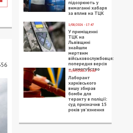
підозрюють у
вимаганні хабаря
за вплив на ТЦК
1/08/2026 - 17:47
У приміщенні
ТЦК на
Львівщині
знайшли
мертвим
військовослужбовця:
попередня версія
356
– самогубство
31/07/2026 - 20:00
Лаборант
харківського
вишу збирав
бомби для
теракту в поліції:
суд призначив 15
років ув’язнення