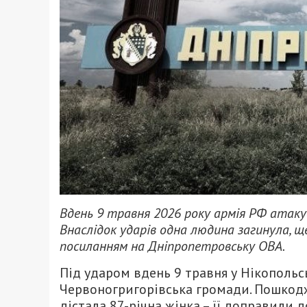
Вдень 9 травня 2026 року армія РФ атак
Внаслідок ударів одна людина загинула, щ
посиланням на Дніпропетровську ОВА.
Під ударом вдень 9 травня у Нікопольс
Червоногригорівська громади. Пошкодж
дістала 87-річна жінка – її доправили д