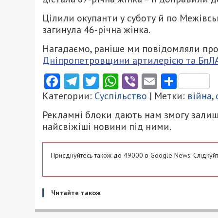
Цілили окупанти у суботу й по Межівсь
загинула 46-річна жінка.
Нагадаємо, раніше ми повідомляли про
Дніпропетровщини артилерією та БпЛА
Facebook
Telegram
Twitter
WhatsApp
Viber
Email
Поділ
Категории:
Суспільство
| Метки:
війна
,
Рекламні блоки дають нам змогу залиш
найсвіжіші новини під ними.
Приєднуйтесь також до 49000 в Google News. Слідкуйт
Читайте також