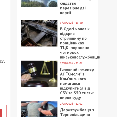
слідство
перевіряє дві
версії
3/08/2026 - 13:30
В Одесі чоловік
відкрив
стрілянину по
працівниках
ТЦК: поранено
чотирьох
військовослужбовців
er
.
2/08/2026 - 21:02
Головний інженер
АТ “Смоли” з
Кам’янського
намагався
відкупитися від
СБУ за $50 тисяч:
вирок суду
2/08/2026 - 12:02
Держслужбовця з
Тернопільщини