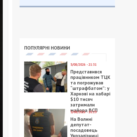
ПОПУЛЯРНІ НОВИНИ
5/08/2026 - 21:31
Представився
працівником ТЦК
та погрожував
“штрафбатом”: у
Харкові на хабарі
$10 тисяч
затримали
майора ВСП
5/08/2026 - 10:29
На Волині
депутат-
посадовець
Укрзалізниці