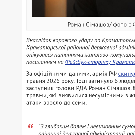
Роман Сімашов/ фото с 
Внаслідок ворожого удару по Краматорськ
Краматорської районної державної адміні
опікувався питаннями житлово-комунальн
посиланням на
Фейсбук-сторінку Крамато
За офіційними даними, армія РФ
скину
травня 2026 року. Тоді загинуло 6 люде
заступник голови РДА Роман Сімашов. 8
травми, які виявилися несумісними з 
атаки зросло до семи.
“З глибоким болем і невимовним сум
районної державної адміністрації, ра