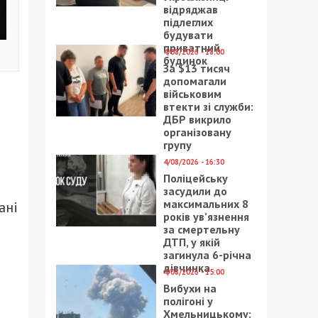
відряджав
підлеглих
будувати
приватний
4/08/2026 - 18:00
будинок
За $13 тисяч
допомагали
військовим
втекти зі служби:
ДБР викрило
організовану
групу
4/08/2026 - 16:30
Поліцейську
засудили до
максимальних 8
ані
років ув’язнення
за смертельну
ДТП, у якій
загинула 6-річна
дівчинка
4/08/2026 - 15:00
Вибухи на
полігоні у
Хмельницькому: