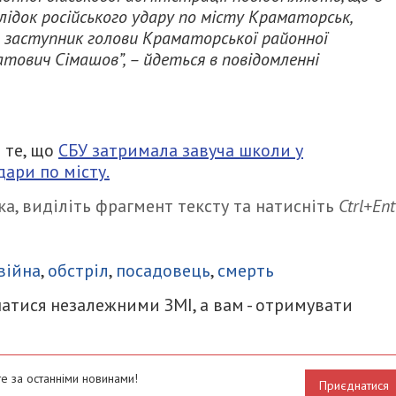
аслідок російського удару по місту Краматорськ,
в заступник голови Краматорської районної
тович Сімашов”, – йдеться в повідомленні
 те, що
СБУ затримала завуча школи у
дари по місту.
а, виділіть фрагмент тексту та натисніть
Ctrl+Ent
итися
війна
,
обстріл
,
посадовець
,
смерть
атися незалежними ЗМІ, а вам - отримувати
е за останніми новинами!
Приєднатися