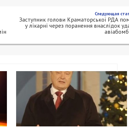
Следующая стат
Заступник голови Краматорської РДА по
у лікарні через поранення внаслідок уд
мін
авіабом