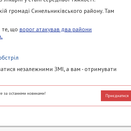
кій громаді Синельниківського району. Там
 те, що
ворог атакував два райони
.
итися
обстріл
атися незалежними ЗМІ, а вам - отримувати
е за останніми новинами!
Приєднатися