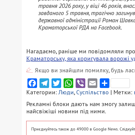
травня 2026 року, у віці 46 років, вн
завданого 5 травня, трагічно загину
державної адміністрації Роман Шавка
Краматорської РДА на Facebook.
Нагадаємо, раніше ми повідомляли про
Краматорську, яка коригувала ворожі у
Якщо ви знайшли помилку, будь ласк
Facebook
Telegram
Twitter
WhatsApp
Viber
Email
Поділ
Категории:
Люди
,
Суспільство
| Метки:
Рекламні блоки дають нам змогу залиш
найсвіжіші новини під ними.
Приєднуйтесь також до 49000 в Google News. Слідкуйт