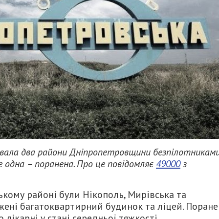
увала два райони Дніпропетровщини безпілотниками
е одна – поранена. Про це повідомляє
49000
з
ькому районі були Нікополь, Мирівська та
ені багатоквартирний будинок та ліцей. Поране
о лікарні у стані середньої тяжкості.