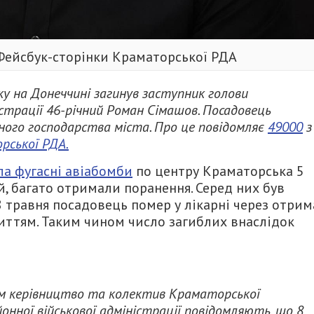
Фейсбук-сторінки Краматорської РДА
у на Донеччині загинув заступник голови
страції 46-річний Роман Сімашов. Посадовець
ого господарства міста. Про це повідомляє
49000
з
рської РДА.
ла фугасні авіабомби
по центру Краматорська 5
й, багато отримали поранення. Серед них був
 травня посадовець помер у лікарні через отрим
життям. Таким чином число загиблих внаслідок
ом керівництво та колектив Краматорської
йонної військової адміністрації повідомляють, що 8