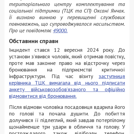
територіального центру комплектування та
соціальної підтримки (ТЦК та СП) Оксані Янчак.
Її визнано винною у перевищенні службових
повноважень, що супроводжувалося насильством.
Про це повідомляє
49000.
Обставини справи
Інцидент стався 12 вересня 2024 року. До
установи з’явився чоловік, який отримав повістку,
проте мав законне право на відстрочку через
бронювання на підприємстві критичної
інфраструктури. Під час візиту
заступниця
керівника ТЦК вимагала від нього підписати
анкету військовозобов’язаного та офіційно
відмовитися від бронювання.
Після відмови чоловіка посадовиця вдарила його
по голові та почала душити. До побиття
долучився її підлеглий, який завдав потерпілому
щонайменше три удари в обличчя та голову. У
постраждалого також відібрали телефон.