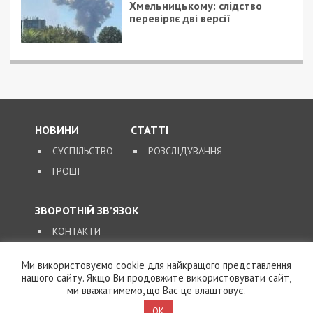
побила чоловіка з бронюванням:
експосадовиця отримала умовний термін
СУСПІЛЬСТВО
23/12/2016 - 0:57
5/02/2020 - 17:46
Коломойский
Грязь, мусор и дым
прокомментировал
заводов: почему в
национализацию
Днепре не популярны
Приватбанка
панорамные окна
(фото)
Ми використовуємо cookie для найкращого представлення
нашого сайту. Якщо Ви продовжите використовувати сайт,
ми вважатимемо, що Вас це влаштовує.
OK