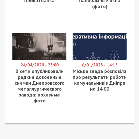
Одесі, метою якого була ліквідація представника
вищого офіцерського складу Військово-Морських
Сил ЗСУ. 8 травня контррозвідка та
спецпризначенці ЦСО “Альфа” затримали
виконавця, який готував вбивство за завданням
російських спецслужб. Про це повідомляє
49000
з
посиланням на СБУ.
Планування та підготовка злочину
Згідно з матеріалами розслідування, замах
планувався на 9 травня. Фігурант мав влаштувати
засідку поблизу місця проживання офіцера та
розстріляти його з автоматичної зброї під час
виїзду на автомобілі з подвір’я.
Підготовчі дії включали:
Оренду житла в Одесі для ведення
спостереження.
Дорозвідку території та вибір точок для