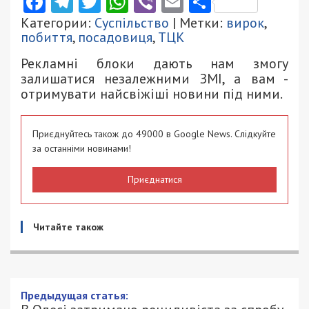
Facebook
Telegram
Twitter
WhatsApp
Viber
Email
Поділити
Категории:
Суспільство
| Метки:
вирок
,
побиття
,
посадовиця
,
ТЦК
Рекламні блоки дають нам змогу
залишатися незалежними ЗМІ, а вам -
отримувати найсвіжіші новини під ними.
Приєднуйтесь також до 49000 в Google News. Слідкуйте
за останніми новинами!
Приєднатися
Читайте також
В Одесі затримано рецидивіста за