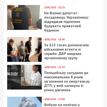
залишатися незалежними ЗМІ, а вам -
отримувати найсвіжіші новини під ними.
Приєднуйтесь також до 49000 в Google News. Слідкуйте
за останніми новинами!
Приєднатися
Читайте також
Предыдущая статья:
У Дніпрі засудили чоловіка до 5 років
ув’язнення за поранення ножем двох
працівників ТЦК
Следующая статья:
У Вінниці заступниця начальника ТЦК