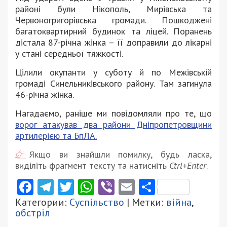
районі були Нікополь, Мирівська та
Червоногригорівська громади. Пошкоджені
багатоквартирний будинок та ліцей. Поранень
дістала 87-річна жінка – її доправили до лікарні
у стані середньої тяжкості.
Цілили окупанти у суботу й по Межівській
громаді Синельниківського району. Там загинула
46-річна жінка.
Нагадаємо, раніше ми повідомляли про те, що
ворог атакував два райони Дніпропетровщини
артилерією та БпЛА.
Якщо ви знайшли помилку, будь ласка,
виділіть фрагмент тексту та натисніть
Ctrl+Enter
.
Facebook
Telegram
Twitter
WhatsApp
Viber
Email
Поділити
Категории:
Суспільство
| Метки:
війна
,
обстріл