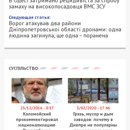
спробу замаху на високопосадовця
ВМС ЗСУ
9/05/2026 - 16:17
ПЕТРО ЩУКІН - СПЕЦИАЛЬНО ДЛЯ
358
49000.COM.UA
Служба безпеки України запобігла теракту в