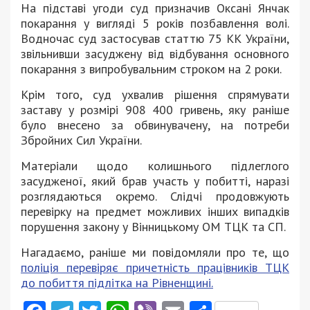
На підставі угоди суд призначив Оксані Янчак
покарання у вигляді 5 років позбавлення волі.
Водночас суд застосував статтю 75 КК України,
звільнивши засуджену від відбування основного
покарання з випробувальним строком на 2 роки.
Крім того, суд ухвалив рішення спрямувати
заставу у розмірі 908 400 гривень, яку раніше
було внесено за обвинувачену, на потреби
Збройних Сил України.
Матеріали щодо колишнього підлеглого
засудженої, який брав участь у побитті, наразі
розглядаються окремо. Слідчі продовжують
перевірку на предмет можливих інших випадків
порушення закону у Вінницькому ОМ ТЦК та СП.
Нагадаємо, раніше ми повідомляли про те, що
поліція перевіряє причетність працівників ТЦК
до побиття підлітка на Рівненщині.