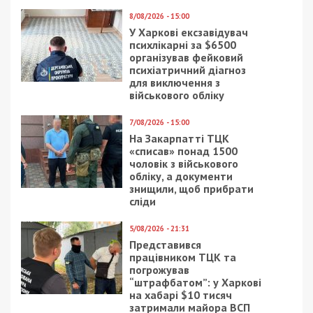
ч. 2 ст. 111 (державна зрада в умовах
воєнного стану);
ч. 3 ст. 15, ст. 258 (замах на вчинення
терористичного акту).
Наразі підозрюваний перебуває під вартою.
Санкції статей передбачають покарання аж до
довічного позбавлення волі з конфіскацією
майна.
Нагадаємо, раніше ми повідомляли про те, що
взято під варту іноземного кілера, який хотів
застрелити високопосадовця ВМС ЗСУ.
Facebook
Telegram
Twitter
WhatsApp
Viber
Email
Поділити
Категории:
Головне за день
,
Суспільство
|
Метки:
агент рф
,
Замах
,
кілер
Рекламні блоки дають нам змогу