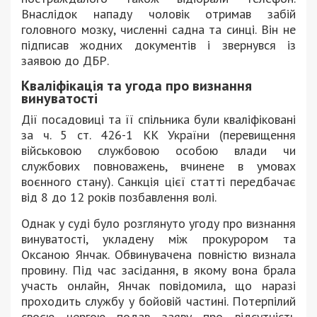
Внаслідок нападу чоловік отримав забій
головного мозку, численні садна та синці. Він не
підписав жодних документів і звернувся із
заявою до ДБР.
Кваліфікація та угода про визнання
винуватості
Дії посадовиці та її спільника були кваліфіковані
за ч. 5 ст. 426-1 КК України (перевищення
військовою службовою особою влади чи
службових повноважень, вчинене в умовах
воєнного стану). Санкція цієї статті передбачає
від 8 до 12 років позбавлення волі.
Однак у суді було розглянуто угоду про визнання
винуватості, укладену між прокурором та
Оксаною Янчак. Обвинувачена повністю визнала
провину. Під час засідання, в якому вона брала
участь онлайн, Янчак повідомила, що наразі
проходить службу у бойовій частині. Потерпілий
своєю чергою подав заяву про відсутність