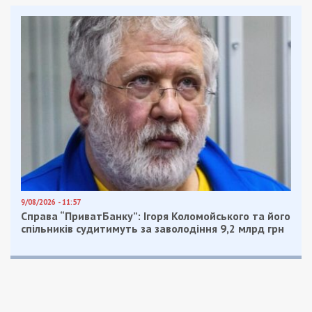
засідки.
Отримання зброї (автомата АК-74 та
споряджених магазинів) через заздалегідь
підготовлені схрони.
Для прихованого транспортування зброї містом
затриманий використовував сумку з подвійним
дном.