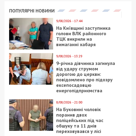
Дані про підозрюваного
Виконавцем виявився рецидивіст із Донецької
області, який раніше мав судимість за умисне
вбивство. За наявною інформацією, він був
завербований представниками РФ після пошуку
пропозицій щодо заробітку в тематичних групах
месенджера Telegram.
Операція із затримання стала можливою завдяки
превентивним заходам СБУ та повідомленню
громадянина, який звернувся на “гарячу лінію”
спецслужби щодо підозрілої особи.
Обшуки та докази
Під час обшуків правоохоронці вилучили
автомат із боєприпасами та мобільний телефон,
що містив листування з російським куратором.
Слідчі повідомили затриманому про підозру за
двома статтями Кримінального кодексу України: