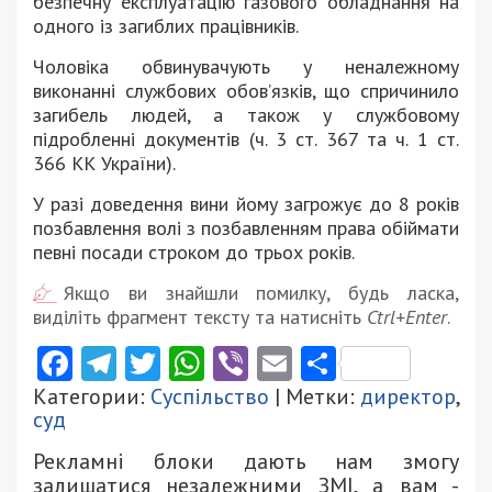
безпечну експлуатацію газового обладнання на
одного із загиблих працівників.
Чоловіка обвинувачують у неналежному
виконанні службових обов’язків, що спричинило
загибель людей, а також у службовому
підробленні документів (ч. 3 ст. 367 та ч. 1 ст.
366 КК України).
У разі доведення вини йому загрожує до 8 років
позбавлення волі з позбавленням права обіймати
певні посади строком до трьох років.
Якщо ви знайшли помилку, будь ласка,
виділіть фрагмент тексту та натисніть
Ctrl+Enter
.
Facebook
Telegram
Twitter
WhatsApp
Viber
Email
Поділити
Категории:
Суспільство
| Метки:
директор
,
суд
Рекламні блоки дають нам змогу
залишатися незалежними ЗМІ, а вам -