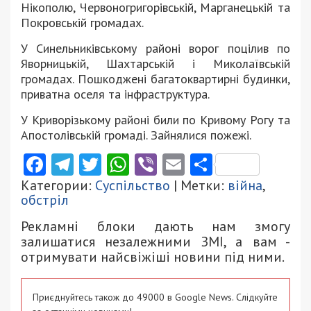
Нікополю, Червоногригорівській, Марганецькій та
Покровській громадах.
У Синельниківському районі ворог поцілив по
Яворницькій, Шахтарській і Миколаївській
громадах. Пошкоджені багатоквартирні будинки,
приватна оселя та інфраструктура.
У Криворізькому районі били по Кривому Рогу та
Апостолівській громаді. Зайнялися пожежі.
Facebook
Telegram
Twitter
WhatsApp
Viber
Email
Поділити
Категории:
Суспільство
| Метки:
війна
,
обстріл
Рекламні блоки дають нам змогу
залишатися незалежними ЗМІ, а вам -
отримувати найсвіжіші новини під ними.
Приєднуйтесь також до 49000 в Google News. Слідкуйте