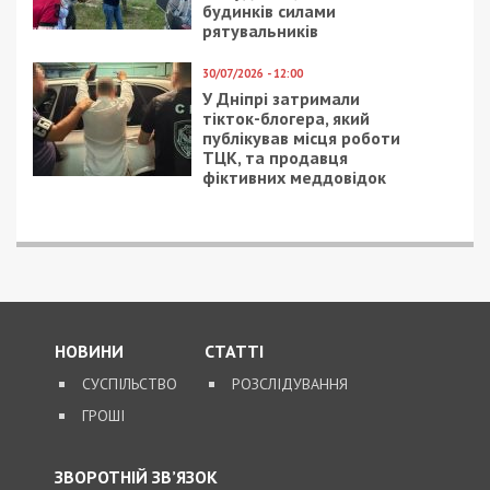
будинків силами
рятувальників
30/07/2026 - 12:00
У Дніпрі затримали
тікток-блогера, який
публікував місця роботи
ТЦК, та продавця
фіктивних меддовідок
НОВИНИ
СТАТТІ
СУСПІЛЬСТВО
РОЗСЛІДУВАННЯ
ГРОШІ
ЗВОРОТНІЙ ЗВ’ЯЗОК