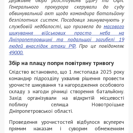
Державне бюро розслідувань (ДБР) та Офіс
Генерального прокурора скерували до суду
обвинувальний акт щодо командира батальйону
безпілотних систем. Посадовця звинувачують у
службовій недбалості, що призвела до
масового
шикування військових просто неба на
Дніпропетровщині та подальшої загибелі 19
людей внаслідок атаки РФ.
Про це повідомляє
49000.
Збір на плацу попри повітряну тривогу
Слідство встановило, що 1 листопада 2025 року
командир підрозділу ухвалив рішення провести
урочисте шикування та нагородження особового
складу з нагоди річниці створення батальйону.
Захід організували на відкритій місцевості
поблизу селища Новотроїцьке
Дніпропетровської області.
Проведення урочистостей відбулося всупереч
прямим наказам і суворим обмеженням