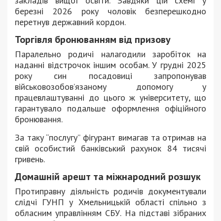
закладів вищої освіти. Завдяки цій схемі у
березні 2026 року чоловік безперешкодно
перетнув державний кордон.
Торгівля бронюванням від призову
Паралельно родичі налагодили заробіток на
наданні відстрочок іншим особам. У грудні 2025
року син посадовиці запропонував
військовозобов’язаному допомогу у
працевлаштуванні до цього ж університету, що
гарантувало подальше оформлення офіційного
бронювання.
За таку “послугу” фігурант вимагав та отримав на
свій особистий банківський рахунок 84 тисячі
гривень.
Домашній арешт та міжнародний розшук
Протиправну діяльність родичів документували
слідчі ГУНП у Хмельницькій області спільно з
обласним управлінням СБУ. На підставі зібраних