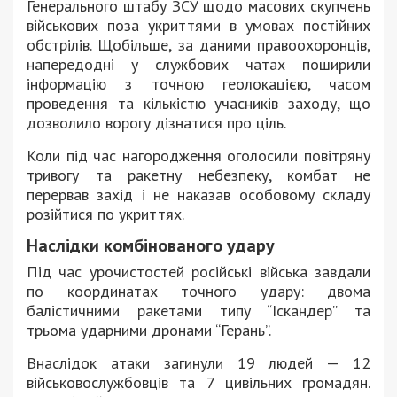
Генерального штабу ЗСУ щодо масових скупчень
військових поза укриттями в умовах постійних
обстрілів. Щобільше, за даними правоохоронців,
напередодні у службових чатах поширили
інформацію з точною геолокацією, часом
проведення та кількістю учасників заходу, що
дозволило ворогу дізнатися про ціль.
Коли під час нагородження оголосили повітряну
тривогу та ракетну небезпеку, комбат не
перервав захід і не наказав особовому складу
розійтися по укриттях.
Наслідки комбінованого удару
Під час урочистостей російські війська завдали
по координатах точного удару: двома
балістичними ракетами типу “Іскандер” та
трьома ударними дронами “Герань”.
Внаслідок атаки загинули 19 людей — 12
військовослужбовців та 7 цивільних громадян.