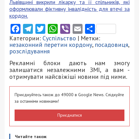
Львівщині викрили лікарку та її спільників, які
оформлювали фіктивну інвалідність для втечі за
кордон.
Facebook
Telegram
Twitter
WhatsApp
Viber
Email
Поділити
Категории:
Суспільство
| Метки:
незаконний перетин кордону
,
посадовиця
,
розслідування
Рекламні блоки дають нам змогу
залишатися незалежними ЗМІ, а вам -
отримувати найсвіжіші новини під ними.
Приєднуйтесь також до 49000 в Google News. Слідкуйте
за останніми новинами!
Приєднатися
Читайте також