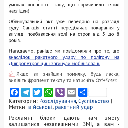
умовах воєнного стану, що спричинило тяжкі
наслідки).
Обвинувальний акт уже передано на розгляд
суду. Санкція статті передбачає покарання у
вигляді позбавлення волі на строк від 5 до 8
років.
Нагадаємо, раніше ми повідомляли про те, що
внаслідок ракетного удару по полігону на
Дніпропетровщині загинули мобілізовані.
Якщо ви знайшли помилку, будь ласка,
виділіть фрагмент тексту та натисніть
Ctrl+Enter
.
Facebook
Telegram
Twitter
WhatsApp
Viber
Email
Поділити
Категории:
Розслідування
,
Суспільство
|
Метки:
військові
,
ракетний удар
Рекламні блоки дають нам змогу
залишатися незалежними ЗМІ, а вам -