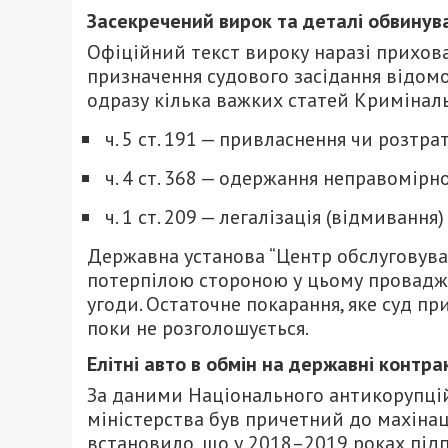
Засекречений вирок та деталі обвинув
Офіційний текст вироку наразі прихова
призначення судового засідання відо
одразу кілька важких статей Криміналь
ч. 5 ст. 191 — привласнення чи розтр
ч. 4 ст. 368 — одержання неправомір
ч. 1 ст. 209 — легалізація (відмиван
Державна установа “Центр обслуговуван
потерпілою стороною у цьому провадже
угоди. Остаточне покарання, яке суд п
поки не розголошується.
Елітні авто в обмін на державні контра
За даними Національного антикорупцій
міністерства був причетний до махінац
встановило, що у 2018–2019 роках під