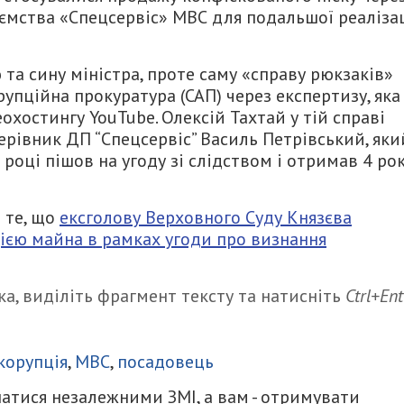
мства «Спецсервіс» МВС для подальшої реалізац
та сину міністра, проте саму «справу рюкзаків»
упційна прокуратура (САП) через експертизу, яка
хостингу YouTube. Олексій Тахтай у тій справі
ерівник ДП “Спецсервіс” Василь Петрівський, яки
 році пішов на угоду зі слідством і отримав 4 ро
 те, що
ексголову Верховного Суду Князєва
цією майна в рамках угоди про визнання
а, виділіть фрагмент тексту та натисніть
Ctrl+Ent
итися
корупція
,
МВС
,
посадовець
атися незалежними ЗМІ, а вам - отримувати