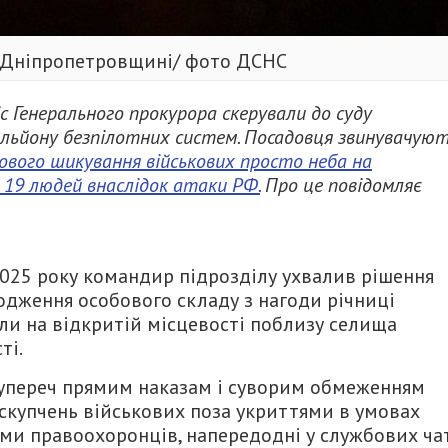
о Дніпропетровщині/ фото ДСНС
с Генерального прокурора скерували до суду
ьйону безпілотних систем. Посадовця звинувачуют
ового шикування військових просто неба на
 19 людей внаслідок атаки РФ.
Про це повідомляє
2025 року командир підрозділу ухвалив рішення
одження особового складу з нагоди річниці
али на відкритій місцевості поблизу селища
ті.
супереч прямим наказам і суворим обмеженням
скупчень військових поза укриттями в умовах
ими правоохоронців, напередодні у службових ча