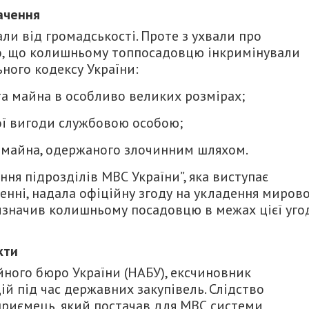
ачення
ли від громадськості. Проте з ухвали про
мо, що колишньому топпосадовцю інкримінували
ного кодексу України:
ата майна в особливо великих розмірах;
ної вигоди службовою особою;
ня) майна, одержаного злочинним шляхом.
ня підрозділів МВС України”, яка виступає
нні, надала офіційну згоду на укладення мирово
ризначив колишньому посадовцю в межах цієї уго
кти
ного бюро України (НАБУ), ексчиновник
ій під час державних закупівель. Слідство
приємець, який постачав для МВС системи