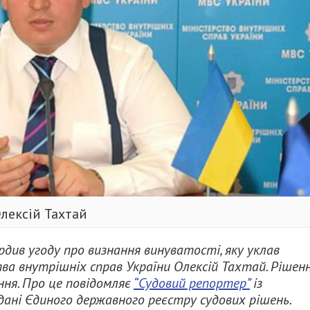
лексій Тахтай
див угоду про визнання винуватості, яку уклав
а внутрішніх справ України Олексій Тахтай. Рішен
ння. Про це повідомляє
“Судовий репортер”
із
дані Єдиного державного реєстру судових рішень.