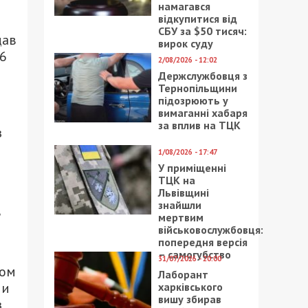
намагався
відкупитися від
СБУ за $50 тисяч:
дав
вирок суду
6
2/08/2026 - 12:02
Держслужбовця з
Тернопільщини
підозрюють у
вимаганні хабаря
за вплив на ТЦК
з
1/08/2026 - 17:47
У приміщенні
ТЦК на
Львівщині
знайшли
в
мертвим
військовослужбовця:
попередня версія
– самогубство
31/07/2026 - 20:00
ном
Лаборант
ми
харківського
вишу збирав
з