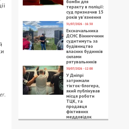
бомби для
ії
теракту в поліції:
суд призначив 15
років ув’язнення
31/07/2026 - 16:30
Ексначальника
ДСНС Вінниччини
судитимуть за
й
будівництво
ки
власних будинків
силами
рятувальників
30/07/2026 - 12:00
У Дніпрі
затримали
тікток-блогера,
який публікував
er
.
місця роботи
ТЦК, та
продавця
фіктивних
меддовідок