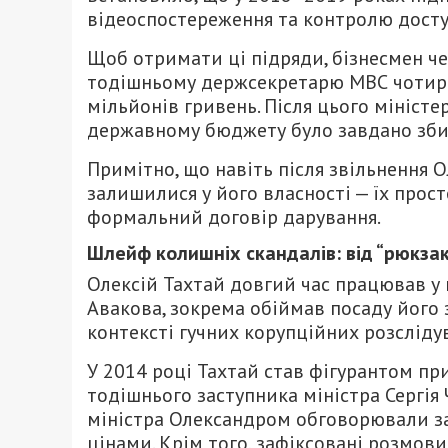
відеоспостереження та контролю доступ
Щоб отримати ці підряди, бізнесмен ч
тодішньому держсекретарю МВС чотири
мільйонів гривень. Після цього міністе
державному бюджету було завдано збит
Примітно, що навіть після звільнення О
залишилися у його власності — їх про
формальний договір дарування.
Шлейф колишніх скандалів: від “рюкзак
Олексій Тахтай довгий час працював у 
Авакова, зокрема обіймав посаду його 
контексті гучних корупційних розсліду
У 2014 році Тахтай став фігурантом при
тодішнього заступника міністра Сергія
міністра Олександром обговорювали з
цінами. Крім того, зафіксовані розмов