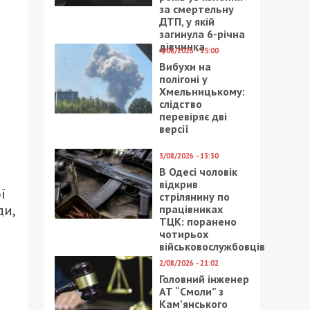
за смертельну
ДТП, у якій
загинула 6-річна
дівчинка
4/08/2026 - 15:00
Вибухи на
полігоні у
Хмельницькому:
слідство
перевіряє дві
версії
3/08/2026 - 13:30
В Одесі чоловік
відкрив
ї
стрілянину по
ди,
працівниках
ТЦК: поранено
чотирьох
військовослужбовців
2/08/2026 - 21:02
Головний інженер
АТ “Смоли” з
Кам’янського