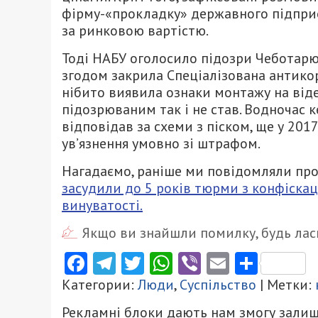
фірму-«прокладку» державного підприє
за ринковою вартістю.
Тоді НАБУ оголосило підозри Чеботарю 
згодом закрила Спеціалізована антикор
нібито виявила ознаки монтажу на відео
підозрюваним так і не став. Водночас к
відповідав за схеми з піском, ще у 2017
ув’язнення умовно зі штрафом.
Нагадаємо, раніше ми повідомляли про
засудили до 5 років тюрми з конфіска
винуватості.
Якщо ви знайшли помилку, будь ласк
Facebook
Telegram
Twitter
WhatsApp
Viber
Email
Поділ
Категории:
Люди
,
Суспільство
| Метки:
Рекламні блоки дають нам змогу залиш