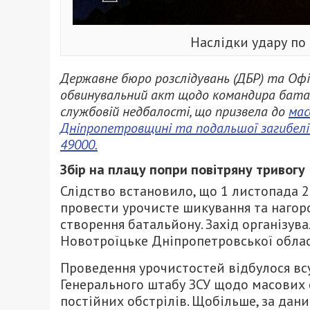
Наслідки удару п
Державне бюро розслідувань (ДБР) та Офі
обвинувальний акт щодо командира батал
службовій недбалості, що призвела до
мас
Дніпропетровщині та подальшої загибелі
49000.
Збір на плацу попри повітряну тривогу
Слідство встановило, що 1 листопада 
провести урочисте шикування та нагор
створення батальйону. Захід організув
Новотроїцьке Дніпропетровської облас
Проведення урочистостей відбулося в
Генерального штабу ЗСУ щодо масових 
постійних обстрілів. Щобільше, за дан