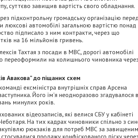
у, суттєво завищив вартість свого обладнання.
ерез підконтрольну громадську організацію пере
 люксові автомобілі загальною вартістю понад 
рство підписало з ним контракти, через що
ків на 16 мільйонів гривень.
лексія Тахтая з посади в МВС, дорогі автомобілі
сто переоформили на колишнього чиновника чере
ів Авакова” до піщаних схем
команді ексміністра внутрішніх справ Арсена
заступника. Його ім’я неодноразово згадувалося 
вань минулих років.
хованих відеозаписів, які велися СБУ у кабінеті
 Чеботаря. На тих кадрах чиновники спільно з си
акупівлю рюкзаків для потреб МВС за завищени
и стосувалися продажу конфіскованого піску чере