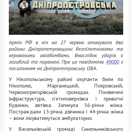
Армія РФ в ніч на 27 червня атакувала два
райони Дніпропетровщини безпілотниками та
керованими авіабомбами. Внаслідок ударів є
загиблий та поранені. Про це повідомляє
49000
з
посиланням на Дніпропетровську ОВА.
У Нікопольському районі окупанти били по
Нікополю, Марганецькій, Покровській,
Червоногригорівській громадах. Понівечені
інфраструктура, п’ятиповерхівка і приватні
будинки, автівка. Загинула 56-річна жінка.
Постраждали 13-річна дівчинка і 44-річна жінка
– вони лікуватимуться амбулаторно.
У Васильківській громаді Синельниківського