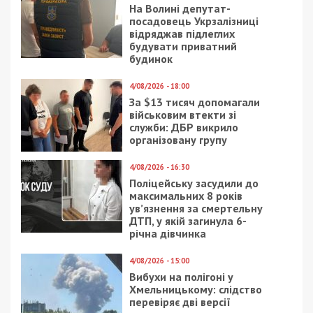
На Волині депутат-
посадовець Укрзалізниці
відряджав підлеглих
будувати приватний
будинок
4/08/2026 - 18:00
За $13 тисяч допомагали
військовим втекти зі
служби: ДБР викрило
організовану групу
4/08/2026 - 16:30
Поліцейську засудили до
максимальних 8 років
ув’язнення за смертельну
ДТП, у якій загинула 6-
річна дівчинка
4/08/2026 - 15:00
Вибухи на полігоні у
Хмельницькому: слідство
перевіряє дві версії