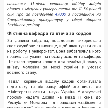
виявилися 51-річна керівниця відділу кадрів
одного з місцевих університетів та її 34-річний
син. Про це повідомляє
49000
з посиланням на
Спеціалізовану прокуратуру у сфері оборони
Західного регіону.
Фіктивна кафедра та втеча за кордон
За даними слідства, посадовиця використала
своє службове становище, щоб влаштувати сина
на роботу в університет. Вона забезпечила його
працевлаштування на посаду асистента кафедри.
Це стало першим кроком для реалізації плану з
виїзду чоловіка за межі України в умовах
воєнного стану.
Надалі керівниця відділу кадрів організувала
підготовку та відправку офіційного листа до
Міністерства освіти і науки України. У документі
просили надати дозвіл на виїзд її сина до
Республіки Молдова під приводом «здійснення
викладацької діяльності» в одному з іноземних