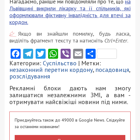
Нагадаємо, раніше ми повідомляли про те, що
на
Львівщині викрили лікарку та її спільників, які
оформлювали фіктивну інвалідність для втечі за
кордон.
Якщо ви знайшли помилку, будь ласка,
виділіть фрагмент тексту та натисніть
Ctrl+Enter
.
Facebook
Telegram
Twitter
WhatsApp
Viber
Email
Поділити
Категории:
Суспільство
| Метки:
незаконний перетин кордону
,
посадовиця
,
розслідування
Рекламні блоки дають нам змогу
залишатися незалежними ЗМІ, а вам -
отримувати найсвіжіші новини під ними.
Приєднуйтесь також до 49000 в Google News. Слідкуйте
за останніми новинами!