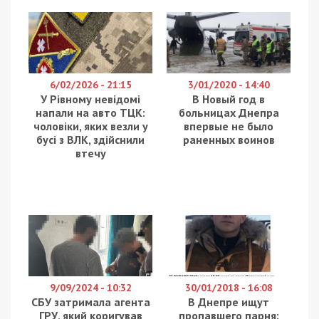
6/02/2026 - 21:15
3/01/2020 - 14:40
У Рівному невідомі
В Новый год в
напали на авто ТЦК:
больницах Днепра
чоловіки, яких везли у
впервые не было
бусі з ВЛК, здійснили
раненных воинов
втечу
9/09/2024 - 10:32
30/01/2018 - 16:08
СБУ затримала агента
В Днепре ищут
ГРУ, який коригував
пропавшего парня: