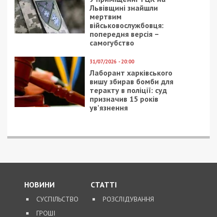
Львівщині знайшли
мертвим
військовослужбовця:
попередня версія –
самогубство
31/07/2026 - 20:00
Лаборант харківського
вишу збирав бомби для
теракту в поліції: суд
призначив 15 років
ув’язнення
НОВИНИ
СТАТТІ
СУСПІЛЬСТВО
РОЗСЛІДУВАННЯ
ГРОШІ