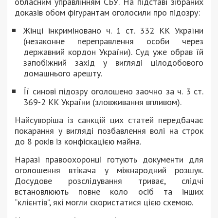
обласним управлінням СБУ. На підставі зібраних
доказів обом фігурантам оголосили про підозру:
Жінці інкриміновано ч. 1 ст. 332 КК України
(незаконне переправлення особи через
державний кордон України). Суд уже обрав їй
запобіжний захід у вигляді цілодобового
домашнього арешту.
Її синові підозру оголошено заочно за ч. 3 ст.
369-2 КК України (зловживання впливом).
Найсуворіша із санкцій цих статей передбачає
покарання у вигляді позбавлення волі на строк
до 8 років із конфіскацією майна.
Наразі правоохоронці готують документи для
оголошення втікача у міжнародний розшук.
Досудове розслідування триває, слідчі
встановлюють повне коло осіб та інших
“клієнтів”, які могли скористатися цією схемою.