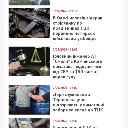
3/08/2026 - 13:30
В Одесі чоловік відкрив
стрілянину по
працівниках ТЦК:
поранено чотирьох
військовослужбовців
2/08/2026 - 21:02
Головний інженер АТ
“Смоли” з Кам’янського
намагався відкупитися
від СБУ за $50 тисяч:
вирок суду
2/08/2026 - 12:02
Держслужбовця з
Тернопільщини
підозрюють у вимаганні
хабаря за вплив на ТЦК
1/08/2026 - 17:47
У приміщенні ТЦК на