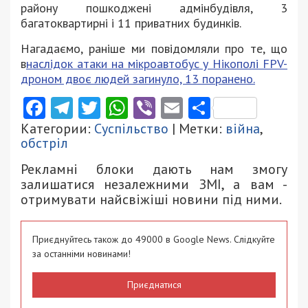
району пошкоджені адмінбудівля, 3
багатоквартирні і 11 приватних будинків.
Нагадаємо, раніше ми повідомляли про те, що
в
наслідок атаки на мікроавтобус у Нікополі FPV-
дроном двоє людей загинуло, 13 поранено.
Facebook
Telegram
Twitter
WhatsApp
Viber
Email
Поділити
Категории:
Суспільство
| Метки:
війна
,
обстріл
Рекламні блоки дають нам змогу
залишатися незалежними ЗМІ, а вам -
отримувати найсвіжіші новини під ними.
Приєднуйтесь також до 49000 в Google News. Слідкуйте
за останніми новинами!
Приєднатися