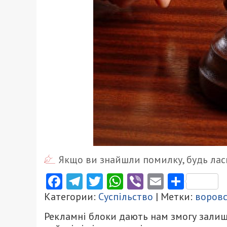
Якщо ви знайшли помилку, будь ласк
Facebook
Telegram
Twitter
WhatsApp
Viber
Email
Поділ
Категории:
Суспільство
| Метки:
воров
Рекламні блоки дають нам змогу залиш