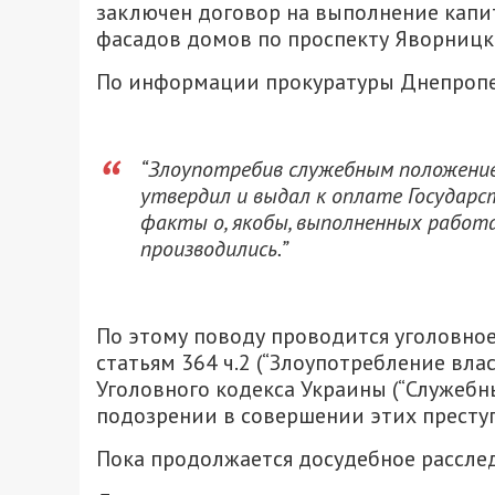
заключен договор на выполнение капи
фасадов домов по проспекту Яворницк
По информации прокуратуры Днепропе
“Злоупотребив служебным положение
утвердил и выдал к оплате Государс
факты о, якобы, выполненных работах
производились.”
По этому поводу проводится уголовно
статьям 364 ч.2 (“Злоупотребление вл
Уголовного кодекса Украины (“Служебн
подозрении в совершении этих престу
Пока продолжается досудебное расслед