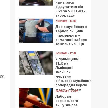
намагався
відкупитися від
СБУ за $50 тисяч:
вирок суду
2/08/2026 - 12:02
Держслужбовця з
Тернопільщини
підозрюють у
вимаганні хабаря
за вплив на ТЦК
1/08/2026 - 17:47
У приміщенні
ТЦК на
Львівщині
знайшли
er
.
мертвим
військовослужбовця:
попередня версія
– самогубство
31/07/2026 - 20:00
Лаборант
харківського
вишу збирав