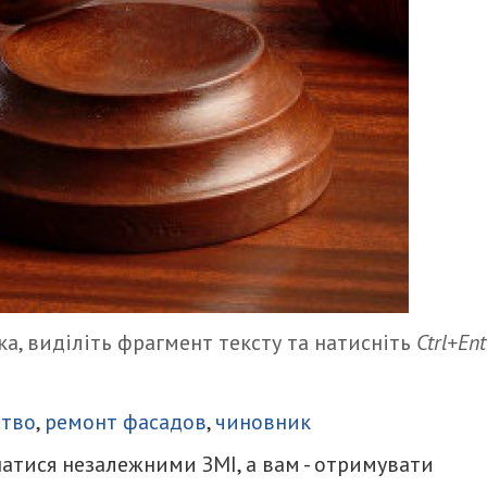
а, виділіть фрагмент тексту та натисніть
Ctrl+Ent
итися
ство
,
ремонт фасадов
,
чиновник
атися незалежними ЗМІ, а вам - отримувати