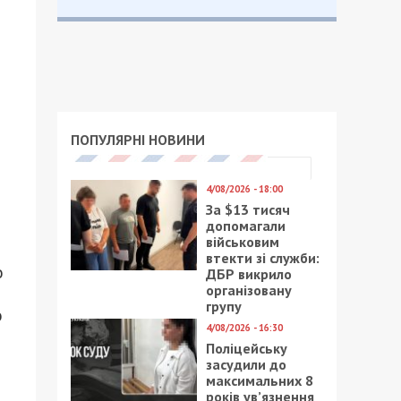
ПОПУЛЯРНІ НОВИНИ
4/08/2026 - 18:00
За $13 тисяч
допомагали
військовим
втекти зі служби:
о
ДБР викрило
організовану
групу
о
4/08/2026 - 16:30
Поліцейську
засудили до
максимальних 8
років ув’язнення