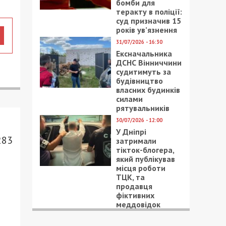
бомби для
теракту в поліції:
суд призначив 15
років ув’язнення
31/07/2026 - 16:30
Ексначальника
ДСНС Вінниччини
судитимуть за
будівництво
власних будинків
силами
рятувальників
30/07/2026 - 12:00
У Дніпрі
283
затримали
тікток-блогера,
який публікував
місця роботи
ТЦК, та
продавця
фіктивних
меддовідок