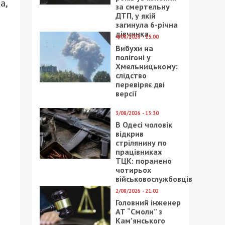
а,
за смертельну
ДТП, у якій
загинула 6-річна
дівчинка
4/08/2026 - 15:00
Вибухи на
полігоні у
Хмельницькому:
слідство
перевіряє дві
версії
3/08/2026 - 13:30
В Одесі чоловік
відкрив
стрілянину по
працівниках
ТЦК: поранено
чотирьох
військовослужбовців
2/08/2026 - 21:02
Головний інженер
АТ “Смоли” з
Кам’янського