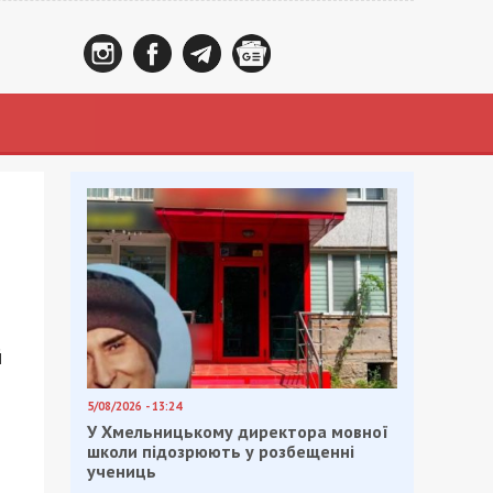
й
5/08/2026 - 13:24
У Хмельницькому директора мовної
школи підозрюють у розбещенні
учениць