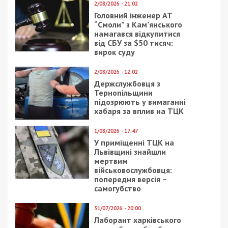
2/08/2026 - 21:02
Головний інженер АТ
“Смоли” з Кам’янського
намагався відкупитися
від СБУ за $50 тисяч:
вирок суду
2/08/2026 - 12:02
Держслужбовця з
Тернопільщини
підозрюють у вимаганні
хабаря за вплив на ТЦК
1/08/2026 - 17:47
У приміщенні ТЦК на
Львівщині знайшли
мертвим
військовослужбовця:
попередня версія –
самогубство
31/07/2026 - 20:00
Лаборант харківського