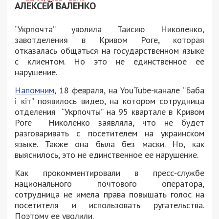
АЛЕКСЕЙ ВАЛЕНКО
“Укрпочта” уволила Таисию Николенко,
завотделения в Кривом Роге, которая
отказалась общаться на государственном языке
с клиентом. Но это не единственное ее
нарушение.
Напомним
, 18 февраля, на YouTube-канале “Баба
і кіт” появилось видео, на котором сотрудница
отделения “Укрпочты” на 95 квартале в Кривом
Роге Николенко заявляла, что не будет
разговаривать с посетителем на украинском
языке. Также она была без маски. Но, как
выяснилось, это не единственное ее нарушение.
Как прокомментировали в пресс-службе
национального почтового оператора,
сотрудница не имела права повышать голос на
посетителя и использовать ругательства.
Поэтому ее уволили.