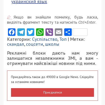
украинский язык
Якщо ви знайшли помилку, будь ласка,
виділіть фрагмент тексту та натисніть
Ctrl+Enter
.
Facebook
Telegram
Twitter
WhatsApp
Viber
Email
Поділити
Категории:
Суспільство
,
Топ
| Метки:
скандал
,
соцсети
,
школы
Рекламні блоки дають нам змогу
залишатися незалежними ЗМІ, а вам -
отримувати найсвіжіші новини під ними.
Приєднуйтесь також до 49000 в Google News. Слідкуйте
за останніми новинами!
Приєднатися