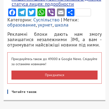
статуса лицея: подробности
Facebook
Telegram
Twitter
WhatsApp
Viber
Email
Поділити
Категории:
Суспільство
| Метки:
образование
,
укрнет
,
школа
Рекламні блоки дають нам змогу
залишатися незалежними ЗМІ, а вам -
отримувати найсвіжіші новини під ними.
Приєднуйтесь також до 49000 в Google News. Слідкуйте
за останніми новинами!
Приєднатися
Читайте також