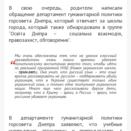
В свою очередь, родители написали
обращение департамент гуманитарной политики
горсовета Днепра, который отвечает за школы
города, который также обнародовали в группе
“Освіта Дніпра – соціальна взаємодія,
правозахист, обговорення”.
Мы очень обеспокоены тем, что на уроках классный
руководитель очень много времени уделяет
политическому воспитанию вместо того, чтобы идти
по реальной программой НУШ (Новая украинская школа,
–
прим.авт.
). Она учит, что русский язык – это язык
врагов, разговаривать на русском – поддерживать убийц
украинцев, что в Украине существует только один
украинский язык, и только одна титульная украинская
нация. Много еще чего рассказывали другие дети,
например, что в Крыму – враги, в России – враги, что
россияне убивают украинцев.
В департаменте гуманитарной политики
горсовета Днепра заявляют, что учебные
учреждения автономны и преподаватель, с