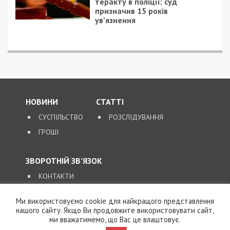
теракту в поліції: суд
призначив 15 років
ув’язнення
НОВИНИ
СТАТТІ
СУСПІЛЬСТВО
РОЗСЛІДУВАННЯ
ГРОШІ
ЗВОРОТНІЙ ЗВ’ЯЗОК
КОНТАКТИ
Ми використовуємо cookie для найкращого представлення
SUPPORT@49000.COM.UA
нашого сайту. Якщо Ви продовжите використовувати сайт,
ми вважатимемо, що Вас це влаштовує.