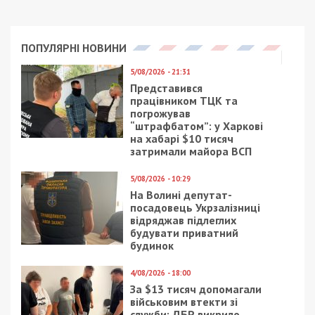
ПОПУЛЯРНІ НОВИНИ
5/08/2026 - 21:31
Представився
працівником ТЦК та
погрожував
“штрафбатом”: у Харкові
на хабарі $10 тисяч
затримали майора ВСП
5/08/2026 - 10:29
На Волині депутат-
посадовець Укрзалізниці
відряджав підлеглих
будувати приватний
будинок
4/08/2026 - 18:00
За $13 тисяч допомагали
військовим втекти зі
служби: ДБР викрило