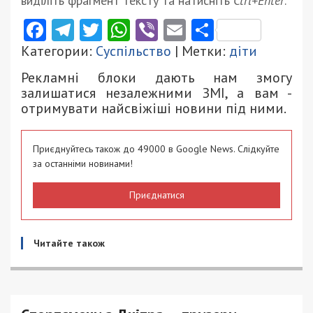
виділіть фрагмент тексту та натисніть
Ctrl+Enter
.
Facebook
Telegram
Twitter
WhatsApp
Viber
Email
Поділити
Категории:
Суспільство
| Метки:
діти
Рекламні блоки дають нам змогу
залишатися незалежними ЗМІ, а вам -
отримувати найсвіжіші новини під ними.
Приєднуйтесь також до 49000 в Google News. Слідкуйте
за останніми новинами!
Приєднатися
Читайте також