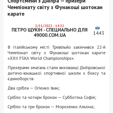
Спортсмени з Дніпра — призери
Чемпіонату світу з Фунакоші шотокан
карате
2/11/2022 - 14:32
ПЕТРО ЩУКІН - СПЕЦИАЛЬНО ДЛЯ
1443
49000.COM.UA
В італійському місті Тревільйо закінчився 22-й
Чемпіонат світу з Фунакоші шотокан карате
«ХХII FSKA World Championships».
Призерами змагань стали вихованці Дніпровської
дитячо-юнацької спортивної школи з боксу та
єдиноборств:
Два срібла — Огієнко Іван;
Срібло та чотири бронзи — Субботіна Софія;
Срібло та три бронзи — Морозенко Альона;