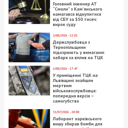
Головний інженер АТ
“Смоли” з Кам’янського
намагався відкупитися
від СБУ за $50 тисяч:
вирок суду
2/08/2026 - 12:02
Держслужбовця з
Тернопільщини
підозрюють у вимаганні
хабаря за вплив на ТЦК
1/08/2026 - 17:47
У приміщенні ТЦК на
Львівщині знайшли
мертвим
військовослужбовця:
попередня версія –
самогубство
31/07/2026 - 20:00
Лаборант харківського
вишу збирав бомби для