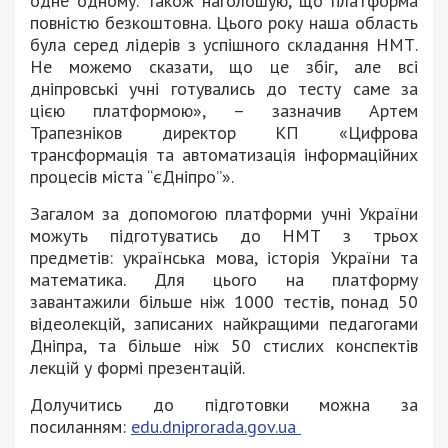
одне одному. Також наголошую, що платформа
повністю безкоштовна. Цього року наша область
була серед лідерів з успішного складання НМТ.
Не можемо сказати, що це збіг, але всі
дніпровські учні готувались до тесту саме за
цією платформою», – зазначив Артем
Трапезніков директор КП «Цифрова
трансформація та автоматизація інформаційних
процесів міста “єДніпро”».
Загалом за допомогою платформи учні України
можуть підготуватись до НМТ з трьох
предметів: українська мова, історія України та
математика. Для цього на платформу
завантажили більше ніж 1000 тестів, понад 50
відеолекцій, записаних найкращими педагогами
Дніпра, та більше ніж 50 стислих конспектів
лекцій у формі презентацій.
Долучитись до підготовки можна за
посиланням:
edu.dniprorada.gov.ua