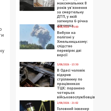
максимальних 8
років ув’язнення
за смертельну
ДТП, у якій
загинула 6-річна
дівчинка
4/08/2026 - 15:00
ю
Вибухи на
ти
полігоні у
Хмельницькому:
слідство
чу
перевіряє дві
версії
3/08/2026 - 13:30
В Одесі чоловік
відкрив
стрілянину по
працівниках
ТЦК: поранено
чотирьох
військовослужбовців
2/08/2026 - 21:02
Головний інженер