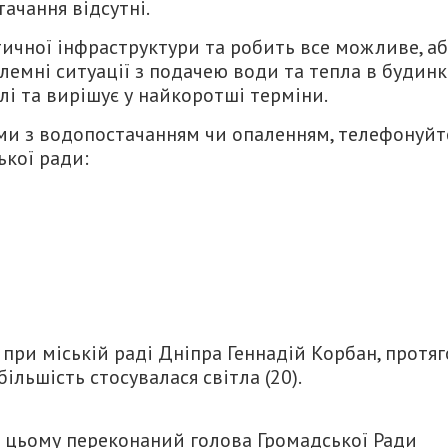
ачання відсутні.
тичної інфраструктури та робить все можливе, а
блемні ситуації з подачею води та тепла в будин
лі та вирішує у найкоротші терміни.
ми з водопостачанням чи опаленням, телефонуйт
ької ради:
при міській раді Дніпра Геннадій Корбан, протя
ільшість стосувалася світла (20).
У цьому переконаний голова Громадської Ради