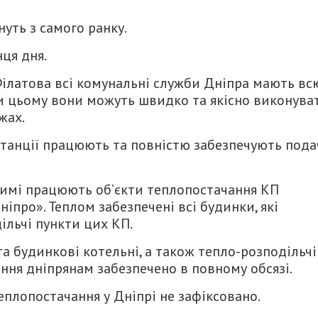
уть з самого ранку.
ця дня.
Філатова всі комунальні служби Дніпра мають вс
ки цьому вони можуть швидко та якісно виконува
жах.
 станції працюють та повністю забезпечують пода
ежимі працюють об’єкти теплопостачання КП
іпро». Теплом забезпечені всі будинки, які
ільчі пункти цих КП.
 та будинкові котельні, а також тепло-розподільчі
ння дніпрянам забезпечено в повному обсязі.
еплопостачання у Дніпрі не зафіксовано.