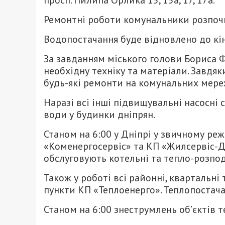
просп. Пилипа Орлика 15, 15а, 17, 17а.
Ремонтні роботи комунальники розпочн
Водопостачання буде відновлено до кін
За завданням міського голови Бориса 
необхідну техніку та матеріали. Завдя
будь-які ремонти на комунальних мере
Наразі всі інші підвищувальні насосні
води у будинки дніпрян.
Станом на 6:00 у Дніпрі у звичному р
«Коменергосервіс» та КП «Жилсервіс-Дн
обслуговують котельні та тепло-розпод
Також у роботі всі районні, квартальні
пункти КП «Теплоенерго». Теплопостача
Станом на 6:00 знеструмлень об’єктів т