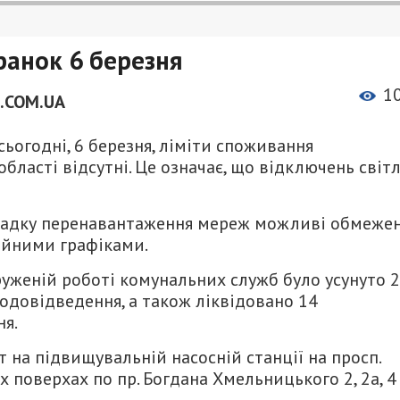
ранок 6 березня
1
.COM.UA
ьогодні, 6 березня, ліміти споживання
бласті відсутні. Це означає, що відключень світ
ипадку перенавантаження мереж можливі обмеже
ційними графіками.
пруженій роботі комунальних служб було усунуто 
одовідведення, а також ліквідовано 14
я.
т на підвищувальній насосній станції на просп.
 поверхах по пр. Богдана Хмельницького 2, 2а, 4