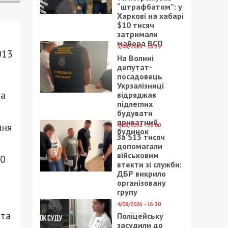
“штрафбатом”: у
Харкові на хабарі
$10 тисяч
затримали
майора ВСП
5/08/2026 - 10:29
013
На Волині
депутат-
посадовець
Укрзалізниці
ла
відряджав
підлеглих
будувати
приватний
ння
4/08/2026 - 18:00
будинок
За $13 тисяч
допомагали
військовим
20
втекти зі служби:
ДБР викрило
організовану
групу
4/08/2026 - 16:30
 та
Поліцейську
засудили до