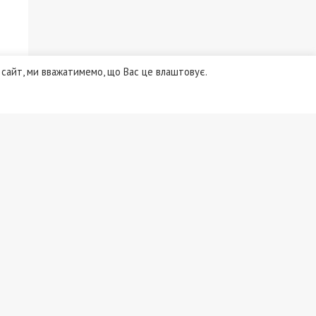
н
сайт, ми вважатимемо, що Вас це влаштовує.
вки