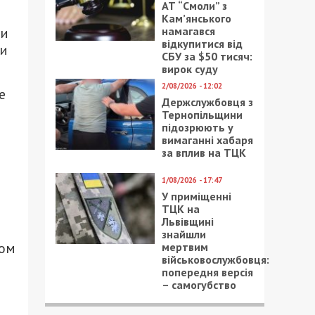
АТ “Смоли” з
Кам’янського
намагався
би
відкупитися від
ки
СБУ за $50 тисяч:
вирок суду
2/08/2026 - 12:02
е
Держслужбовця з
Тернопільщини
підозрюють у
вимаганні хабаря
за вплив на ТЦК
1/08/2026 - 17:47
У приміщенні
ТЦК на
Львівщині
знайшли
гом
мертвим
військовослужбовця:
попередня версія
– самогубство