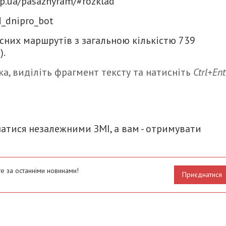
dp.ua/pasazhyram/#rozklad
d_dnipro_bot
сних маршрутів з загальною кількістю 739
).
а, виділіть фрагмент тексту та натисніть
Ctrl+Ent
итися
атися незалежними ЗМІ, а вам - отримувати
е за останніми новинами!
Приєднатися