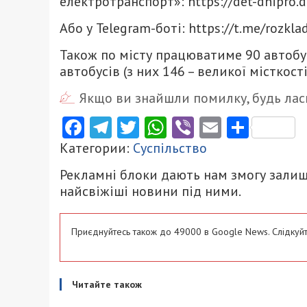
електротранспорт»: https://det-dnipro.
Або у Telegram-боті: https://t.me/rozkla
Також по місту працюватиме 90 автобу
автобусів (з них 146 – великої місткості
Якщо ви знайшли помилку, будь ласк
Facebook
Telegram
Twitter
WhatsApp
Viber
Email
Поділ
Категории:
Суспільство
Рекламні блоки дають нам змогу залиш
найсвіжіші новини під ними.
Приєднуйтесь також до 49000 в Google News. Слідкуйт
Читайте також