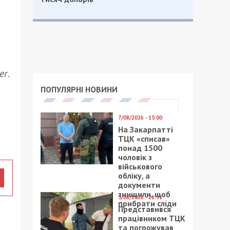
er
.
ПОПУЛЯРНІ НОВИНИ
7/08/2026 - 15:00
На Закарпатті
ТЦК «списав»
понад 1500
чоловік з
військового
обліку, а
документи
знищили, щоб
5/08/2026 - 21:31
прибрати сліди
Представився
працівником ТЦК
та погрожував