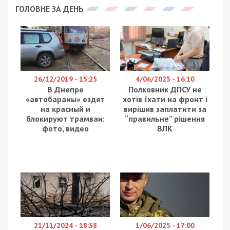
ГОЛОВНЕ ЗА ДЕНЬ
26/12/2019 - 15:25
4/06/2025 - 16:10
В Днепре
Полковник ДПСУ не
«автобараны» ездят
хотів їхати на фронт і
на красный и
вирішив заплатити за
блокируют трамваи:
“правильне” рішення
фото, видео
ВЛК
21/11/2024 - 18:38
1/06/2025 - 17:00