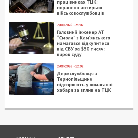
працівниках ТЦК:
поранено чотирьох
військовослужбовців
2/08/2026 - 21:02
Головний інженер АТ
“Смоли” з Кам’янського
намагався відкупитися
від СБУ за $50 тисяч:
вирок суду
2/08/2026 - 12:02
Держслужбовця з
Тернопільщини
підозрюють у вимаганні
хабаря за вплив на ТЦК