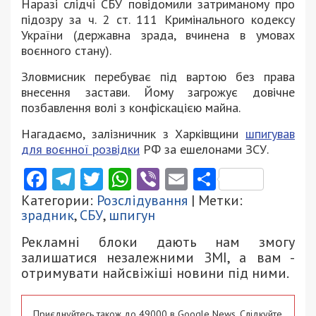
Наразі слідчі СБУ повідомили затриманому про
підозру за ч. 2 ст. 111 Кримінального кодексу
України (державна зрада, вчинена в умовах
воєнного стану).
Зловмисник перебуває під вартою без права
внесення застави. Йому загрожує довічне
позбавлення волі з конфіскацією майна.
Нагадаємо, залізничник з Харківщини
шпигував
для воєнної розвідки
РФ за ешелонами ЗСУ.
Facebook
Telegram
Twitter
WhatsApp
Viber
Email
Поділити
Категории:
Розслідування
| Метки:
зрадник
,
СБУ
,
шпигун
Рекламні блоки дають нам змогу
залишатися незалежними ЗМІ, а вам -
отримувати найсвіжіші новини під ними.
Приєднуйтесь також до 49000 в Google News. Слідкуйте