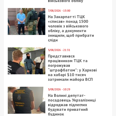
військового обліку
7/08/2026 - 15:00
На Закарпатті ТЦК
«списав» понад 1500
чоловік з військового
обліку, а документи
знищили, щоб прибрати
сліди
5/08/2026 - 21:31
Представився
працівником ТЦК та
погрожував
“штрафбатом”: у Харкові
на хабарі $10 тисяч
затримали майора ВСП
5/08/2026 - 10:29
На Волині депутат-
посадовець Укрзалізниці
відряджав підлеглих
будувати приватний
будинок