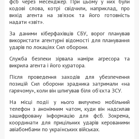
фсб через месенджер. При цьому у них були
кодові слова, котрі свідчили, наприклад, про
вихід агента на зв’язок та його готовність
надати «звіт».
За даними кіберфахівців СБУ, ворог планував
використати агентурні відомості для планування
ударів по локаціях Сил оборони.
Служба безпеки зірвала наміри агресора та
викрила агента і його куратора.
Після проведення заходів для убезпечення
позицій Сил оборони зрадника затримали «на
гарячому», коли він шпигував біля об’єкта ЗСУ.
На місці події у нього вилучено мобільний
телефон з анонімним чатом, куди він надсилав
зашифровану інформацію для фсб. Зокрема,
координати для прицільних ударів керованими
авіабомбами по українських військах.