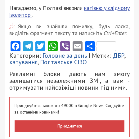
Нагадаємо, у Полтаві викрили
катівню у слідчому
ізоляторі
.
Якщо ви знайшли помилку, будь ласка,
виділіть фрагмент тексту та натисніть
Ctrl+Enter
.
Facebook
Telegram
Twitter
WhatsApp
Viber
Email
Поділити
Категории:
Головне за день
| Метки:
ДБР
,
катування
,
Полтавське СІЗО
Рекламні блоки дають нам змогу
залишатися незалежними ЗМІ, а вам -
отримувати найсвіжіші новини під ними.
Приєднуйтесь також до 49000 в Google News. Слідкуйте
за останніми новинами!
Приєднатися