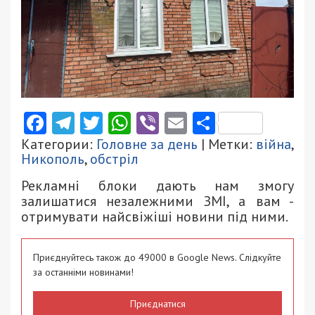
Facebook
Telegram
Twitter
WhatsApp
Viber
Email
Поділити
Категории:
Головне за день
| Метки:
війна
,
Никополь
,
обстріл
Рекламні блоки дають нам змогу
залишатися незалежними ЗМІ, а вам -
отримувати найсвіжіші новини під ними.
Приєднуйтесь також до 49000 в Google News. Слідкуйте
за останніми новинами!
Приєднатися