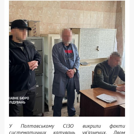
У Полтавському СІЗО викрили факти
систематичних катувань ув’язнених. Двом