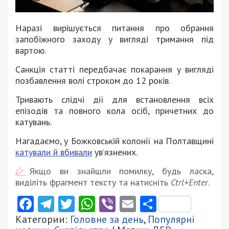
Наразі вирішується питання про обрання
запобіжного заходу у вигляді тримання під
вартою.
Санкція статті передбачає покарання у вигляді
позбавлення волі строком до 12 років.
Тривають слідчі дії для встановлення всіх
епізодів та повного кола осіб, причетних до
катувань.
Нагадаємо, у Божковській колонії на Полтавщині
катували й вбивали
ув’язнених.
Якщо ви знайшли помилку, будь ласка,
виділіть фрагмент тексту та натисніть
Ctrl+Enter
.
Facebook
Telegram
Twitter
WhatsApp
Viber
Email
Поділити
Категории:
Головне за день
,
Популярні