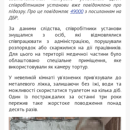
співробітникам установи вже повідомлено про
підозру. Про це повідомляє
49000
з посиланням на
ДБР.
За даними слідства, співробітники установи
знущалися з осіб, які відмовлялися
співпрацювати з адміністрацією, порушували
розпорядок або скаржилися на дії працівників.
Для цього на території медичної частини було
облаштовано спеціальне приміщення, яке
використовували як камеру тортур.
У невеликій кімнаті ув’язнених прив’язували до
металевого ліжка, залишаючи без їжі, води та
можливості скористатися туалетом на кілька діб.
Один із постраждалих за останні три роки
пережив таке жорстоке поводження понад
десять разів.