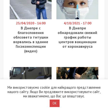
23/04/2020 - 16:00
4/10/2021 - 17:00
В Днепре с
В Днепре
благословения
обнародовали свежий
облсовета титушки
график работы
ворвались в здание
центров вакцинации
Госэкоинспекции
от коронавируса
(видео)
Ми використовуємо cookie для найкращого представлення
нашого сайту. Якщо Ви продовжите використовувати сайт,
8/07/2022 - 16:40
2/04/2020 - 14:10
ми вважатимемо, що Вас це влаштовує.
Військовий ЗСУ
Карантин в Днепре:
розповів, чому
ремонты
OK
вантажівки – це життя
продолжаются, как и