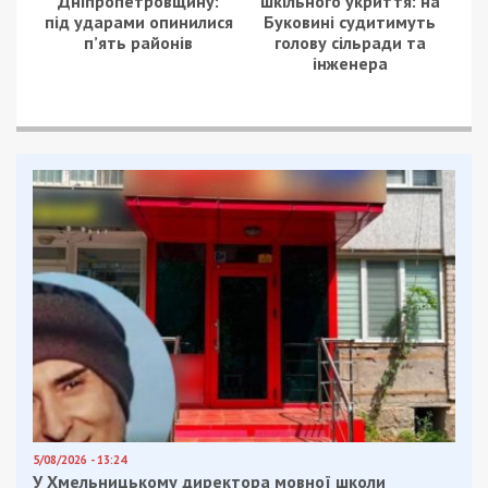
Дніпропетровщину:
шкільного укриття: на
під ударами опинилися
Буковині судитимуть
п’ять районів
голову сільради та
інженера
5/08/2026 - 13:24
У Хмельницькому директора мовної школи