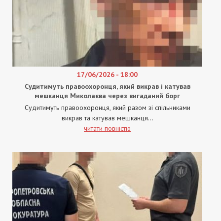
17/06/2026 - 18:00
Судитимуть правоохоронця, який викрав і катував
мешканця Миколаєва через вигаданий борг
Судитимуть правоохоронця, який разом зі спільниками
викрав та катував мешканця...
читати повністю