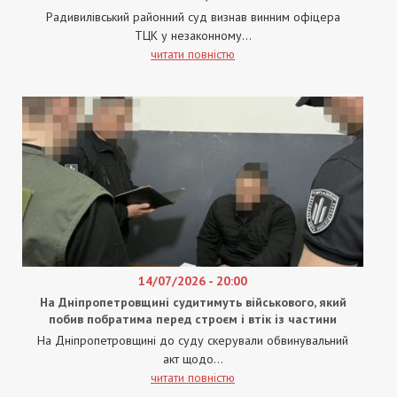
Радивилівський районний суд визнав винним офіцера
ТЦК у незаконному...
читати повністю
14/07/2026 - 20:00
На Дніпропетровщині судитимуть військового, який
побив побратима перед строєм і втік із частини
На Дніпропетровщині до суду скерували обвинувальний
акт щодо...
читати повністю