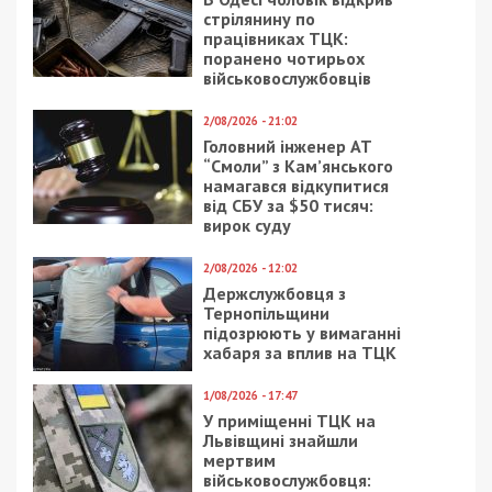
стрілянину по
працівниках ТЦК:
поранено чотирьох
військовослужбовців
2/08/2026 - 21:02
Головний інженер АТ
“Смоли” з Кам’янського
намагався відкупитися
від СБУ за $50 тисяч:
вирок суду
2/08/2026 - 12:02
Держслужбовця з
Тернопільщини
підозрюють у вимаганні
хабаря за вплив на ТЦК
1/08/2026 - 17:47
У приміщенні ТЦК на
Львівщині знайшли
мертвим
військовослужбовця: