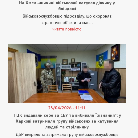
На Хмельниччині військовий катував дівчину у
бліндажі
Військовослужбовцю підрозділу, що охороняє
стратегічні об’єкти та має...
читати повністю
23/04/2026 - 11:11
ТЦК видавали себе за СБУ та вибивали “зізнання”: у
Харкові затримали групу військових за катування
людей та стрілянину
ДБР викрило та затримало групу військовослужбовців