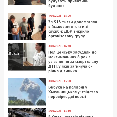
будувати приватний
будинок
4/08/2026 - 18:00
За $13 тисяч допомагали
військовим втекти зі
служби: ДБР викрило
організовану групу
4/08/2026 - 16:30
Поліцейську засудили до
максимальних 8 років
ув’язнення за смертельну
ДТП, у якій загинула 6-
річна дівчинка
4/08/2026 - 15:00
Вибухи на полігоні у
Хмельницькому: слідство
перевіряє дві версії
3/08/2026 - 13:30
В Одесі чоловік відкрив