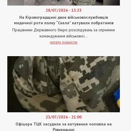
28/07/2026 - 13:23
На Кіровоградщині двоє військовослужбовців
медичної роти полку “Скеля” катували побратимів
Працівники Державного бюро розслідувань за сприяння
командування військової...
читати повністю
23/07/2026 - 21:00
Офіцера ТЦК засудили за катування чоловіка на
Рівненщині