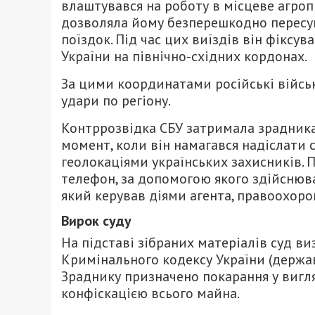
влаштувався на роботу в місцеве агроп
дозволяла йому безперешкодно пересу
поїздок. Під час цих виїздів він фіксу
України на північно-східних кордонах.
За цими координатами російські військ
удари по регіону.
Контррозвідка СБУ затримала зрадника 
момент, коли він намагався надіслати 
геолокаціями українських захисників. 
телефон, за допомогою якого здійснював
який керував діями агента, правоохоро
Вирок суду
На підставі зібраних матеріалів суд ви
Кримінального кодексу України (держав
Зраднику призначено покарання у вигля
конфіскацією всього майна.