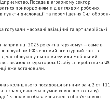
ідприємство. Посада в аграрному секторі
ватися прикордонням під виглядом робочих
вав пункти дислокації та переміщення Сил оборон
а готували масовані авіаційні та артилерійські
наприкінці 2023 року «на гарячому» — саме в
спецслужбам РФ черговий агентурний звіт із
Під час обшуків у нього вилучили мобільний
ся зв’язок із куратором. Особу співробітника ФС
нці вже встановили.
знав колишнього посадовця винним за ч. 2 ст. 11
на зрада, вчинена в умовах воєнного стану).
ді 15 років позбавлення волі з обов’язковою