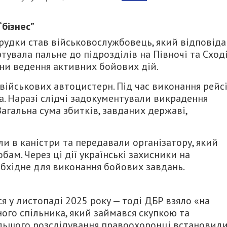
бізнес”
рудки став військовослужбовець, який відповіда
тувала пальне до підрозділів на Півночі та Сход
они ведення активних бойових дій.
 військових автоцистерн. Під час виконання рейс
а. Наразі слідчі задокументували викрадення
агальна сума збитків, завданих державі,
и в каністри та передавали організатору, який
бам. Через ці дії українські захисники на
бхідне для виконання бойових завдань.
я у листопаді 2025 року — тоді ДБР взяло «на
ного спільника, який займався скупкою та
льшого розслідування правоохоронці встановил