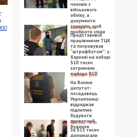
чоловік з
військового
с
обліку, а
о
документи
знищили, щоб
000
5/08/2026 - 21:31
прибрати сліди
Представився
працівником ТЦК
та погрожував
“штрафбатом”: у
Харкові на хабарі
$10 тисяч
затримали
майора ВСП
5/08/2026 - 10:29
На Волині
депутат-
посадовець
Укрзалізниці
відряджав
підлеглих
будувати
приватний
4/08/2026 - 18:00
будинок
За $13 тисяч
допомагали