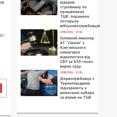
ня
відкрив
стрілянину по
працівниках
ТЦК: поранено
чотирьох
військовослужбовців
2/08/2026 - 21:02
er
.
Головний інженер
АТ “Смоли” з
Кам’янського
намагався
відкупитися від
СБУ за $50 тисяч:
вирок суду
2/08/2026 - 12:02
Держслужбовця з
Тернопільщини
підозрюють у
вимаганні хабаря
за вплив на ТЦК