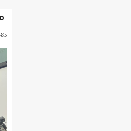
о
385