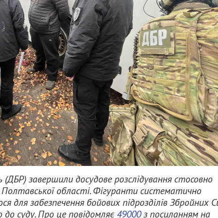
 (ДБР) завершили досудове розслідування стосовно
 з Полтавської області. Фігуранти систематично
ося для забезпечення бойових підрозділів Збройних С
 до суду. Про це повідомляє
49000
з посиланням на