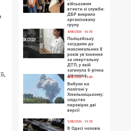
військовим
втекти зі служби:
ДБР викрило
и
організовану
групу
4/08/2026 - 16:30
Поліцейську
засудили до
максимальних 8
років ув’язнення
за смертельну
ДТП, у якій
загинула 6-річна
Б,
дівчинка
4/08/2026 - 15:00
Вибухи на
полігоні у
Хмельницькому:
слідство
1
перевіряє дві
версії
3/08/2026 - 13:30
В Одесі чоловік