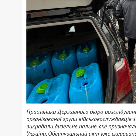
Працівники Державного бюро розслідувань
організованої групи військовослужбовців
викрадали дизельне пальне, яке призначал
України. Обвинувальний акт уже скеровано