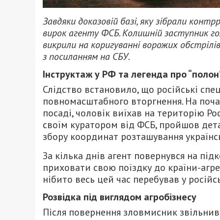
Завдяки доказовій базі, яку зібрали контрр
вирок агенту ФСБ. Колишній заступник гол
викрили на коригуванні ворожих обстрілів
з посиланням на СБУ.
Інструктаж у РФ та легенда про “полон
Слідство встановило, що російські сп
повномасштабного вторгнення. На поча
посаді, чоловік виїхав на територію Рос
своїм куратором від ФСБ, пройшов дет
збору координат розташування українсь
За кілька днів агент повернувся на пі
приховати свою поїздку до країни-агрес
нібито весь цей час перебував у російс
Розвідка під виглядом агробізнесу
Після повернення зловмисник звільнивс