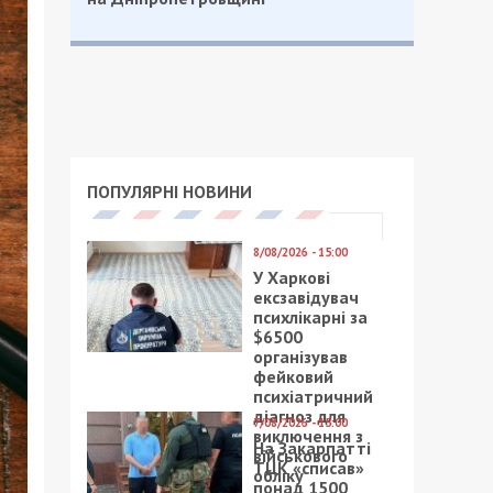
ПОПУЛЯРНІ НОВИНИ
8/08/2026 - 15:00
У Харкові
ексзавідувач
психлікарні за
$6500
організував
фейковий
психіатричний
діагноз для
7/08/2026 - 15:00
виключення з
На Закарпатті
військового
ТЦК «списав»
обліку
понад 1500