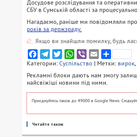
Досудове розслідування та оперативни
СБУ в Сумській області за процесуальн
Нагадаємо, раніше ми повідомляли про
років за держзраду.
Якщо ви знайшли помилку, будь ласк
Facebook
Telegram
Twitter
WhatsApp
Viber
Email
Поділ
Категории:
Суспільство
| Метки:
вирок
,
Рекламні блоки дають нам змогу залиш
найсвіжіші новини під ними.
Приєднуйтесь також до 49000 в Google News. Слідкуйт
Читайте також