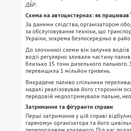
ДБР.
Схема на автоцистернах: як працював “
За даними слідства, організатором обо
за обслуговування техніки, що транспор
України, зокрема безпосередньо в рай
До злочинної схеми він залучив водіїв
водії регулярно зливали частину палив
близько 15 тонн дизельного пального. З
перевищила 1 мільйон гривень.
Викрадене паливо спільники переливал
надалі реалізовував його стороннім осо
передовій недоотримували пальне, нео
Затримання та фігуранти справи
Перші затримання у цій справі відбулис
гарячому» організатора та його цивіль
перепродажем краденого. Під час пода