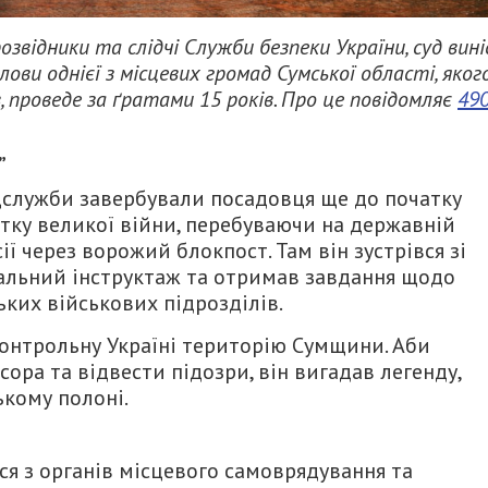
озвідники та слідчі Служби безпеки України, суд вині
ови однієї з місцевих громад Сумської області, яког
, проведе за ґратами 15 років. Про це повідомляє
49
”
ецслужби завербували посадовця ще до початку
тку великої війни, перебуваючи на державній
ії через ворожий блокпост. Там він зустрівся зі
альний інструктаж та отримав завдання щодо
ких військових підрозділів.
дконтрольну Україні територію Сумщини. Аби
ора та відвести підозри, він вигадав легенду,
ькому полоні.
я з органів місцевого самоврядування та