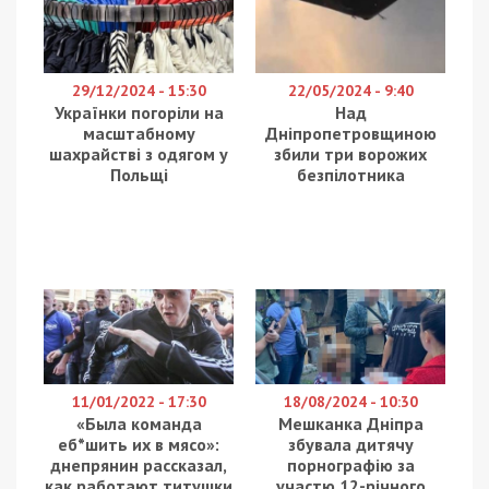
ДБР повідомило про підозру командиру однієї з
військових частин Дніпропетровської області
та керівниці приватного підприємства, які
організували закупівлю обмундирування для
військовослужбовців на майже 150 млн грн. Про
це повідомляє
49000
з посиланням на Державне
бюро розслідувань.
Встановлено, що у 2023 році командир
військової частини на Дніпропетровщині уклав
угоду про закупівлю військового одягу з
приватним підприємством. Як показала у
подальшому експертиза, фірма займалась
перепродажем продукції низької якості. Не
перевіривши це, військовий посадовець підписав
договір без тендеру та з передоплатою у 30%