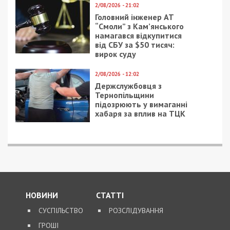
Нагадаємо, раніше ми повідомляли про те, що
посадовець Херсонської ОВА
закупив неякісний
одяг для бійців тероборони
та завдав збитків на
понад 21 млн грн.
Facebook
Telegram
Twitter
WhatsApp
Viber
Email
Поділити
Категории:
Головне за день
| Метки:
військові
,
корупція
Рекламні блоки дають нам змогу
залишатися незалежними ЗМІ, а вам -
отримувати найсвіжіші новини під ними.
Приєднуйтесь також до 49000 в Google News. Слідкуйте
за останніми новинами!
Приєднатися