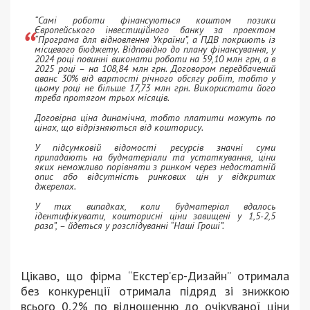
“Самі роботи фінансуються коштом позики
Європейського інвестиційного банку за проектом
“Програма для відновлення України”, а ПДВ покриють із
місцевого бюджету. Відповідно до плану фінансування, у
2024 році повинні виконати роботи на 59,10 млн грн, а в
2025 році – на 108,84 млн грн. Договором передбачений
аванс 30% від вартості річного обсягу робіт, тобто у
цьому році не більше 17,73 млн грн. Використати його
треба протягом трьох місяців.
Договірна ціна динамічна, тобто платити можуть по
цінах, що відрізняються від кошторису.
У підсумковій відомості ресурсів значні суми
припадають на будматеріали та устаткування, ціни
яких неможливо порівняти з ринком через недостатній
опис або відсутність ринкових цін у відкритих
джерелах.
У тих випадках, коли будматеріал вдалось
ідентифікувати, кошторисні ціни завищені у 1,5-2,5
раза”, – йдеться у розслідуванні “Наші Гроші”.
Цікаво, що фірма “Екстер’єр-Дизайн” отримала
без конкуренції отримала підряд зі знижкою
всього 0,2% по відношенню до очікуваної ціни