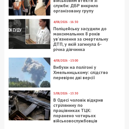
Директорка приватного підприємства
підозрюється у шахрайстві, вчиненому в умовах
воєнного стану, в особливо великих розмірах (ч.
5 ст. 190 КК України). Їй загрожує позбавлення
волі на строк до 12 років.
Наразі вирішується питання обрання
підозрюваним запобіжного заходу у вигляді
тримання під вартою.