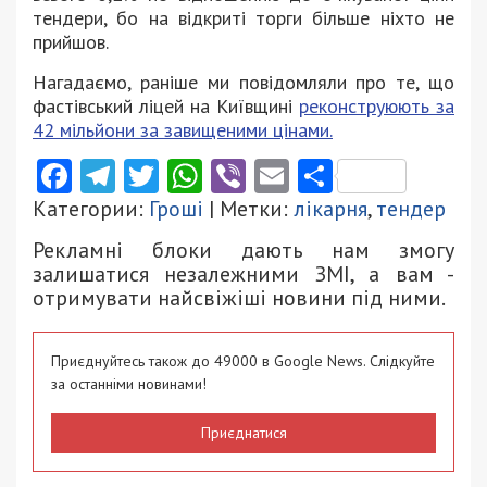
тендери, бо на відкриті торги більше ніхто не
прийшов.
Нагадаємо, раніше ми повідомляли про те, що
фастівський ліцей на Київщині
реконструюють за
42 мільйони за завищеними цінами.
Facebook
Telegram
Twitter
WhatsApp
Viber
Email
Поділити
Категории:
Гроші
| Метки:
лікарня
,
тендер
Рекламні блоки дають нам змогу
залишатися незалежними ЗМІ, а вам -
отримувати найсвіжіші новини під ними.
Приєднуйтесь також до 49000 в Google News. Слідкуйте
за останніми новинами!
Приєднатися