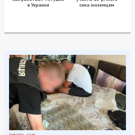
від загальної вартості контракту у 200 млн грн.
Після передоплати військова частина отримала
лише частину якісного одягу. А на суму майже
150 мільйонів гривень був поставлений одяг, який
не відповідав жодним стандартам якості, та до
того ж наражав українських захисників на
небезпеку. Командир частини, розуміючи ризики,
все одно підписав необхідні документи та
здійснив повну оплату за неякісне
обмундирування.
Під час обшуків у військового та підприємиці
вилучено готівку у розмірі 20700 доларів США,
7100 євро, 231 тис грн, мобільні телефони,
записні книжки і документацію.