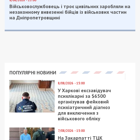
Командиру повідомлено про підозру у
недбалому ставленні до служби, якщо воно
спричинило тяжкі наслідки, вчинене в умовах
воєнного стану або в бойовій обстановці (ч. 4 ст.
425 КК України). Йому загрожує позбавлення
волі на строк до 8 років.