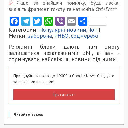
Якщо ви знайшли помилку, будь ласка,
виділіть фрагмент тексту та натисніть
Ctrl+Enter
.
Facebook
Telegram
Twitter
WhatsApp
Viber
Email
Поділити
Категории:
Популярні новини
,
Топ
|
Метки:
заборона
,
РНБО
,
соцмережі
Рекламні блоки дають нам змогу
залишатися незалежними ЗМІ, а вам -
отримувати найсвіжіші новини під ними.
Приєднуйтесь також до 49000 в Google News. Слідкуйте
за останніми новинами!
Приєднатися
Читайте також