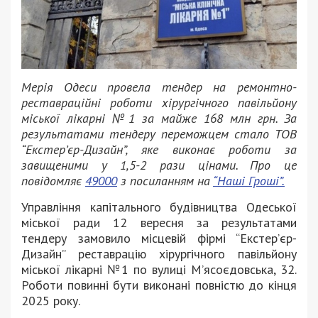
Мерія Одеси провела тендер на ремонтно-
реставраційні роботи хірургічного павільйону
міської лікарні №1 за майже 168 млн грн. За
результатами тендеру переможцем стало ТОВ
“Екстер’єр-Дизайн”, яке виконає роботи за
завищеними у 1,5-2 рази цінами. Про це
повідомляє
49000
з посиланням на
“Наші Гроші”.
Управління капітального будівництва Одеської
міської ради 12 вересня за результатами
тендеру замовило місцевій фірмі “Екстер’єр-
Дизайн” реставрацію хірургічного павільйону
міської лікарні №1 по вулиці М’ясоєдовська, 32.
Роботи повинні бути виконані повністю до кінця
2025 року.