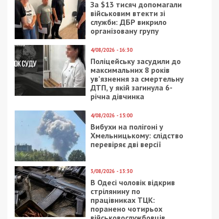
За $13 тисяч допомагали
військовим втекти зі
служби: ДБР викрило
організовану групу
4/08/2026 - 16:30
Поліцейську засудили до
максимальних 8 років
ув’язнення за смертельну
ДТП, у якій загинула 6-
річна дівчинка
4/08/2026 - 15:00
Вибухи на полігоні у
Хмельницькому: слідство
перевіряє дві версії
3/08/2026 - 13:30
В Одесі чоловік відкрив
стрілянину по
працівниках ТЦК:
поранено чотирьох
військовослужбовців