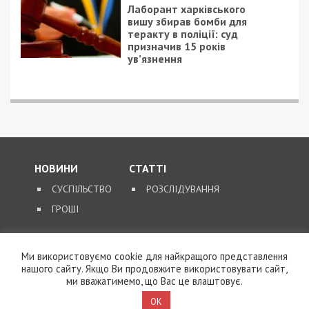
Лаборант харківського
вишу збирав бомби для
теракту в поліції: суд
призначив 15 років
ув’язнення
НОВИНИ
СТАТТІ
СУСПІЛЬСТВО
РОЗСЛІДУВАННЯ
ГРОШІ
ЗВОРОТНІЙ ЗВ’ЯЗОК
Ми використовуємо cookie для найкращого представлення
нашого сайту. Якщо Ви продовжите використовувати сайт,
КОНТАКТИ
ми вважатимемо, що Вас це влаштовує.
OK
SUPPORT@49000.COM.UA