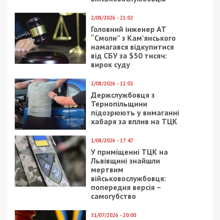
2/08/2026 - 21:02
Головний інженер АТ
“Смоли” з Кам’янського
намагався відкупитися
від СБУ за $50 тисяч:
вирок суду
2/08/2026 - 12:02
Держслужбовця з
Тернопільщини
підозрюють у вимаганні
хабаря за вплив на ТЦК
1/08/2026 - 17:47
У приміщенні ТЦК на
Львівщині знайшли
мертвим
військовослужбовця:
попередня версія –
самогубство
31/07/2026 - 20:00