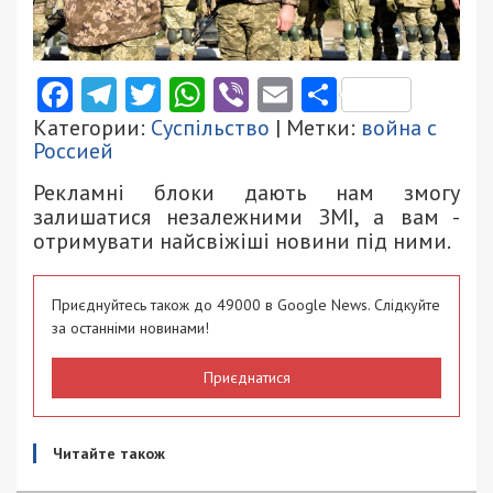
Facebook
Telegram
Twitter
WhatsApp
Viber
Email
Поділити
Категории:
Суспільство
| Метки:
война с
Россией
Рекламні блоки дають нам змогу
залишатися незалежними ЗМІ, а вам -
отримувати найсвіжіші новини під ними.
Приєднуйтесь також до 49000 в Google News. Слідкуйте
за останніми новинами!
Приєднатися
Читайте також