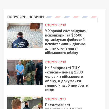
ПОПУЛЯРНІ НОВИНИ
8/08/2026 - 15:00
У Харкові ексзавідувач
психлікарні за $6500
організував фейковий
психіатричний діагноз
для виключення з
військового обліку
7/08/2026 - 15:00
На Закарпатті ТЦК
«списав» понад 1500
чоловік з військового
обліку, а документи
знищили, щоб прибрати
сліди
5/08/2026 - 21:31
Представився