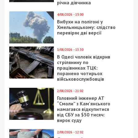
річна дівчинка
4/08/2026 - 15:00
Вибухи на полігоні у
Хмельницькому: слідство
перевіряє дві версії
3/08/2026 - 13:30
В Одесі чоловік відкрив
стрілянину по
працівниках ТЦК:
поранено чотирьох
військовослужбовців
2/08/2026 - 21:02
Головний інженер АТ
“Смоли” з Кам’янського
намагався відкупитися
від СБУ за $50 тисяч:
вирок суду
2/08/2026 - 12:02