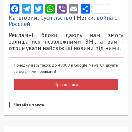
Facebook
Telegram
Twitter
WhatsApp
Viber
Email
Поділити
Категории:
Суспільство
| Метки:
война с
Россией
Рекламні блоки дають нам змогу
залишатися незалежними ЗМІ, а вам -
отримувати найсвіжіші новини під ними.
Приєднуйтесь також до 49000 в Google News. Слідкуйте
за останніми новинами!
Приєднатися
Читайте також