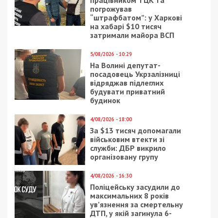
працівником ТЦК та
погрожував
“штрафбатом”: у Харкові
на хабарі $10 тисяч
затримали майора ВСП
5/08/2026 - 10:29
На Волині депутат-
посадовець Укрзалізниці
відряджав підлеглих
будувати приватний
будинок
4/08/2026 - 18:00
За $13 тисяч допомагали
військовим втекти зі
служби: ДБР викрило
організовану групу
4/08/2026 - 16:30
Поліцейську засудили до
максимальних 8 років
ув’язнення за смертельну
ДТП, у якій загинула 6-