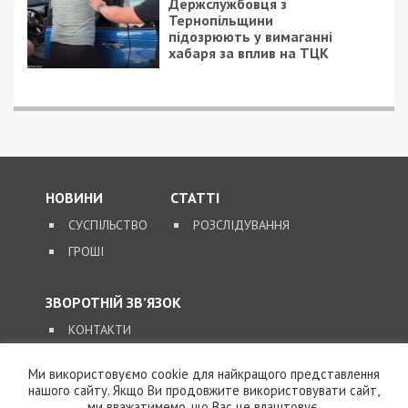
Держслужбовця з
Тернопільщини
підозрюють у вимаганні
хабаря за вплив на ТЦК
НОВИНИ
СТАТТІ
СУСПІЛЬСТВО
РОЗСЛІДУВАННЯ
ГРОШІ
ЗВОРОТНІЙ ЗВ’ЯЗОК
КОНТАКТИ
Ми використовуємо cookie для найкращого представлення
SUPPORT@49000.COM.UA
нашого сайту. Якщо Ви продовжите використовувати сайт,
ми вважатимемо, що Вас це влаштовує.