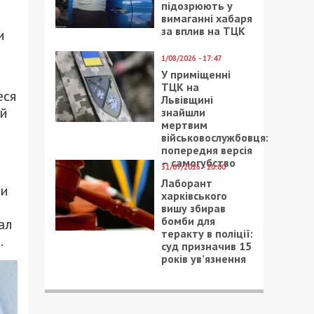
підозрюють у
вимаганні хабаря
за вплив на ТЦК
и
1/08/2026 - 17:47
У приміщенні
ТЦК на
еся
Львівщині
ей
знайшли
мертвим
військовослужбовця:
попередня версія
– самогубство
31/07/2026 - 20:00
Лаборант
ти
харківського
вишу збирав
бомби для
ал
теракту в поліції:
.
суд призначив 15
років ув’язнення