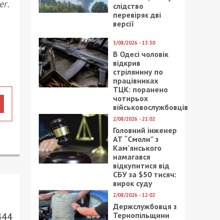
er
.
слідство
перевіряє дві
версії
3/08/2026 - 13:30
В Одесі чоловік
відкрив
стрілянину по
працівниках
ТЦК: поранено
чотирьох
військовослужбовців
2/08/2026 - 21:02
Головний інженер
АТ “Смоли” з
Кам’янського
намагався
відкупитися від
СБУ за $50 тисяч:
вирок суду
2/08/2026 - 12:02
Держслужбовця з
Тернопільщини
444