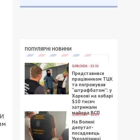
а
ПОПУЛЯРНІ НОВИНИ
5/08/2026 - 21:31
Представився
працівником ТЦК
та погрожував
“штрафбатом”: у
Харкові на хабарі
т
$10 тисяч
затримали
майора ВСП
5/08/2026 - 10:29
 И
На Волині
им
депутат-
посадовець
Укрзалізниці