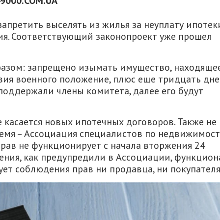
49000.COM.UA
апретить выселять из жилья за неуплату ипотек
ия. Соответствующий законопроект уже прошел
азом: запрещено изымать имущество, находяще
твия военного положение, плюс еще тридцать дн
 поддержали члены комитета, далее его будут
е касается новых ипотечных договоров. Также не
ремя – Ассоциация специалистов по недвижимос
рав не функционирует с начала вторжения 24
ления, как предупредили в Ассоциации, функцион
ует соблюдения прав ни продавца, ни покупателя