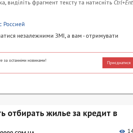
а, виділіть фрагмент тексту та натисніть
Ctrl+Ent
итися
с Россией
атися незалежними ЗМІ, а вам - отримувати
е за останніми новинами!
Приєднатися
ь отбирать жилье за кредит в
1