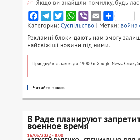
Якщо ви знайшли помилку, будь ласк
Facebook
Telegram
Twitter
WhatsApp
Viber
Email
Поділ
Категории:
Суспільство
| Метки:
война 
Рекламні блоки дають нам змогу залиш
найсвіжіші новини під ними.
Приєднуйтесь також до 49000 в Google News. Слідкуйт
Читайте також
В Раде планируют запретит
военное время
16/03/2022 - 8:00