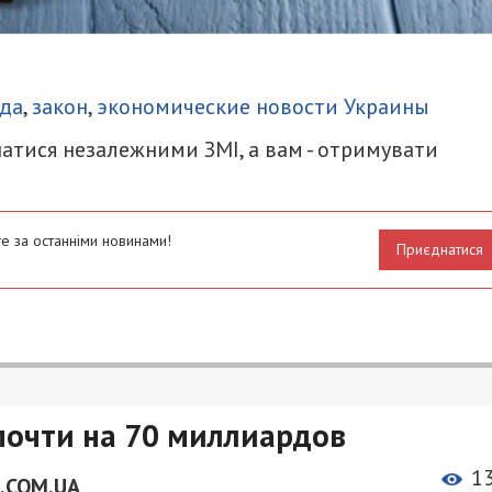
итися
ада
,
закон
,
экономические новости Украины
атися незалежними ЗМІ, а вам - отримувати
е за останніми новинами!
Приєднатися
очти на 70 миллиардов
1
.COM.UA