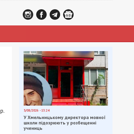
р.
5/08/2026 - 13:24
У Хмельницькому директора мовної
школи підозрюють у розбещенні
учениць