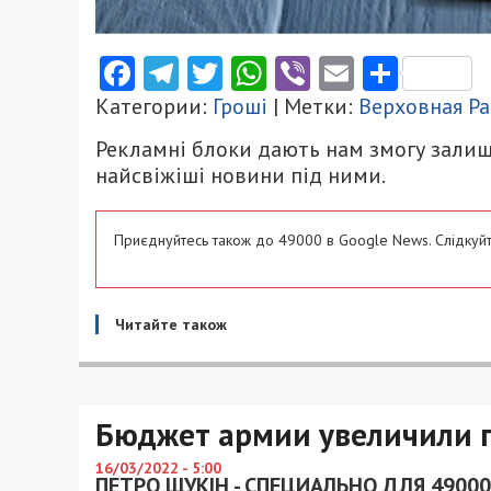
Facebook
Telegram
Twitter
WhatsApp
Viber
Email
Поділ
Категории:
Гроші
| Метки:
Верховная Р
Рекламні блоки дають нам змогу залиш
найсвіжіші новини під ними.
Приєднуйтесь також до 49000 в Google News. Слідкуйт
Читайте також
Бюджет армии увеличили п
16/03/2022 - 5:00
ПЕТРО ЩУКІН - СПЕЦИАЛЬНО ДЛЯ 49000