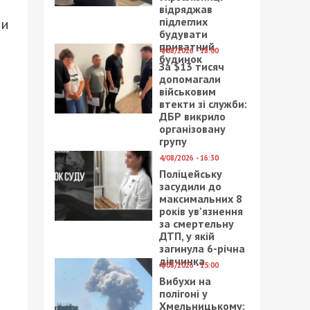
відряджав
підлеглих
ии
будувати
приватний
4/08/2026 - 18:00
будинок
За $13 тисяч
допомагали
військовим
втекти зі служби:
ДБР викрило
організовану
групу
4/08/2026 - 16:30
Поліцейську
засудили до
максимальних 8
років ув’язнення
за смертельну
ДТП, у якій
загинула 6-річна
дівчинка
4/08/2026 - 15:00
Вибухи на
полігоні у
Хмельницькому: