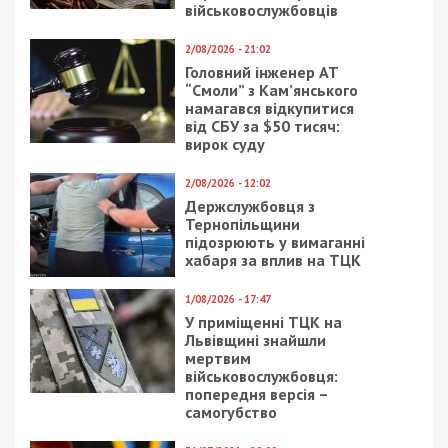
взаємодії з ветеранами та військовими.
Представники різних бригад прийшли на сесію та
пояснили, що людина з TikTok-образом не може
говорити від імені тих, хто реально воює. До
того ж, депутати фракції «Громадська сила», яку
очолює його батько Загід Краснов,
не
підтримали
рішення про виділення 300 мільйонів
гривень на потреби військових.
Як виявилося, порушення правил дорожнього
руху для родини Краснових звична річ. У 2021
році Руслан Краснов
сам виклав в Instagram-
сторіс
відео за кермом Toyota Land Cruiser на
Набережній Заводській у Дніпрі на швидкості
близько 140 км/год. Того ж року
стало відомо
про ДТП
на вулиці Старокозацькій за участі Land
Cruiser з номером АЕ5555СВ, який пов’язували з
його кортежем.
У 2008 році його батько, Загід
Краснов,
потрапив в аварію
на Набережній