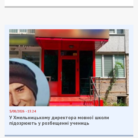
Йдеться про Toyota Land Cruiser, на якому
Краснов засвітився ще у 2021 році, коли сам
виклав відео за кермом на Набережній
Заводській у Дніпрі на швидкості близько 140
км/год.