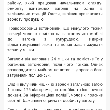
району, який працював начальником огляду-
ремонту вантажних вагонів на одній із
залізничних станцій Одеси, вирішив привласнити
зернову продукцію.
Правоохоронці встановили, що минулого тижня
ввечері чоловік приїхав на власному автомобілі
до вагона з кукурудзою, відкрив
відвантажувальні люки та почав завантажувати
зерно у мішки.
Загалом він наповнив 24 мішки та помістив їх у
багажник автомобіля, після чого поїхав. Однак
розпорядитися майном не встиг — дорогою його
затримали поліцейські.
Слідчі вилучили мішки із зерном загальною вагою
1 тонна 125 кілограмів, автомобіль та інші речові
докази. За інформацією поліції, чоловік пояснив
свої дії бажанням отримати особисту вигоду.
Сума збитків, завданих агропідприємству,