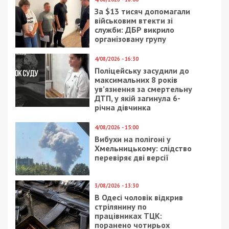
ЗСУ. За даними журналістів, його батько Загід
Краснов за роки повномасштабної
війни
збільшив офіційні доходи
майже вшестеро
та міг частково оформити активи на сина саме
тому, що той має законне право не звітувати.
До слова, умови служби Краснова теж
викликають питання. За
даними ЗМІ
, він
оформлений у підрозділі спецоперацій, але до
бойових дій не залучається. Журналісти
припускають, що заможний батько міг
забезпечити синові комфортні умови служби
через вплив на командира частини. При цьому
Руслана регулярно бачать у ресторанах у Дніпрі
та у Києві.
Як ветерани заблокували призначення
Краснова-молодшого
Нагадаємо, що у травні 2026 року на сесії
Дніпропетровської обласної ради Руслану
Краснову
не дали очолити
нову комісію з питань