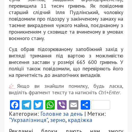
перевищила 11 тисяч гривень. Як повідомив
старший слідчий Ілля Пудлінський, чоловіку
повідомили про підозру у закінченому замаху на
таємне викрадення чужого майна, поєднаному з
проникненням у сховище та вчиненому в умовах
воєнного стану.
Суд обрав підозрюваному запобіжний захід у
вигляді тримання під вартою з можливістю
внесення застави у розмірі 665 600 гривень. У
поліції також повідомили, що перевіряють його
на причетність до аналогічних випадків.
Якщо ви знайшли помилку, будь ласка,
виділіть фрагмент тексту та натисніть
Ctrl+Enter
.
Facebook
Telegram
Twitter
WhatsApp
Viber
Email
Поділити
Категории:
Головне за день
| Метки:
"Укрзалізниця"
,
зерно
,
крадіжка
Рекламні блоки дають нам змогу