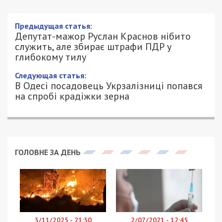
Депутат-мажор Руслан Краснов нібито
служить, але збирає штрафи ПДР у
глибокому тилу
12/06/2026 - 20:08
АННА БАУМАН - СПЕЦИАЛЬНО ДЛЯ
1109
49000.COM.UA