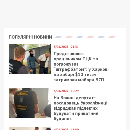
Руслан Краснов звик залишати свій розкішний
чорний позашляховик Toyota Land Cruiser 200
прямо на пішохідній зоні. Фото з соцмереж
Саме у цей час Руслан Краснов
знімав відео
у
формі для соцмереж та позиціонував себе як
військового. Згодом він
визнав
, що не перебуває
на передовій, а займається розбудовою якихось
осередків тилового руху опору.
Якщо Руслан Краснов розповідає про службу,
хоч і не на передовій, то хто у цей час їздить на
його машині по тилових регіонах та потрапляє у
поле зору патрульної поліції?
Є й інша версія, що Руслан Краснов використовує
військову службу для того, щоб не подавати
декларації. Як депутат облради він зобов’язаний
був їх подавати з 2015 року, але вже тривалий
час цього не робить, посилаючись на службу в