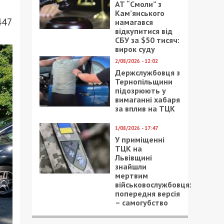
АТ “Смоли” з
Кам’янського
447
намагався
відкупитися від
СБУ за $50 тисяч:
вирок суду
2/08/2026 - 12:02
Держслужбовця з
Тернопільщини
підозрюють у
вимаганні хабаря
за вплив на ТЦК
1/08/2026 - 17:47
У приміщенні
ТЦК на
Львівщині
знайшли
мертвим
військовослужбовця:
попередня версія
– самогубство