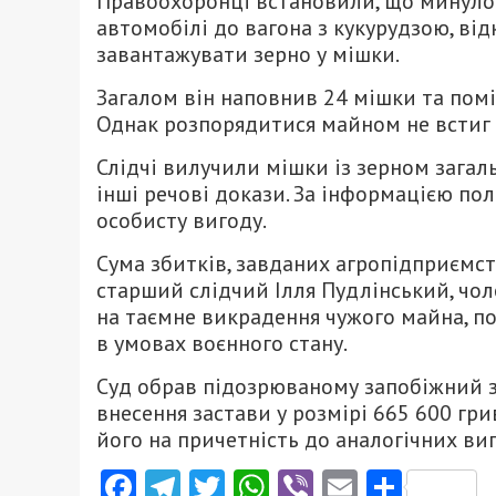
Правоохоронці встановили, що минулог
автомобілі до вагона з кукурудзою, ві
завантажувати зерно у мішки.
Загалом він наповнив 24 мішки та поміс
Однак розпорядитися майном не встиг 
Слідчі вилучили мішки із зерном загал
інші речові докази. За інформацією пол
особисту вигоду.
Сума збитків, завданих агропідприємст
старший слідчий Ілля Пудлінський, чол
на таємне викрадення чужого майна, п
в умовах воєнного стану.
Суд обрав підозрюваному запобіжний з
внесення застави у розмірі 665 600 гри
його на причетність до аналогічних вип
Facebook
Telegram
Twitter
WhatsApp
Viber
Email
Поділ