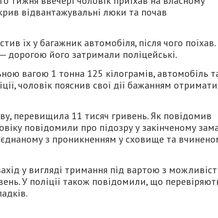
о тижня ввечері чоловік приїхав на власному
дкрив відвантажувальні люки та почав
тив їх у багажник автомобіля, після чого поїхав.
— дорогою його затримали поліцейські.
ьною вагою 1 тонна 125 кілограмів, автомобіль т
іції, чоловік пояснив свої дії бажанням отримати
ву, перевищила 11 тисяч гривень. Як повідомив
овіку повідомили про підозру у закінченому зам
оєднаному з проникненням у сховище та вчинено
ахід у вигляді тримання під вартою з можливіс
вень. У поліції також повідомили, що перевіряют
адків.
итися