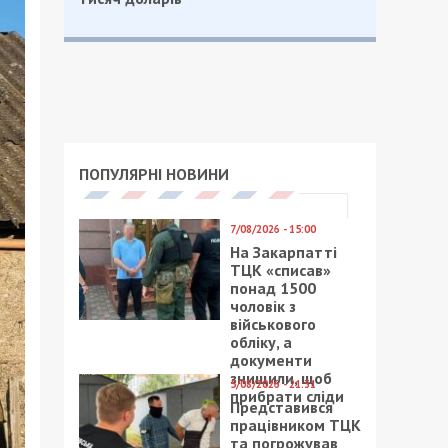
ПОПУЛЯРНІ НОВИНИ
7/08/2026 - 15:00
На Закарпатті
ТЦК «списав»
понад 1500
чоловік з
військового
обліку, а
документи
знищили, щоб
5/08/2026 - 21:31
прибрати сліди
Представився
працівником ТЦК
та погрожував