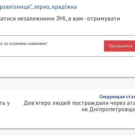
крзалізниця"
,
зерно
,
крадіжка
атися незалежними ЗМІ, а вам - отримувати
е за останніми новинами!
Приєднатися
Следующая стат
ть у
Дев’ятеро людей постраждали через ат
на Дніпропетровщ