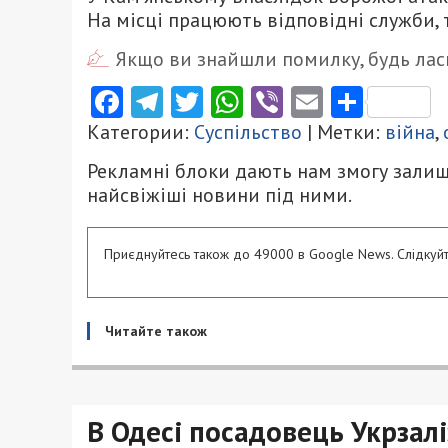
На місці працюють відповідні служби, т
Якщо ви знайшли помилку, будь ласк
Facebook
Telegram
Twitter
WhatsApp
Viber
Email
Поділ
Категории:
Суспільство
| Метки:
війна
,
Рекламні блоки дають нам змогу залиш
найсвіжіші новини під ними.
Приєднуйтесь також до 49000 в Google News. Слідкуйт
Читайте також
В Одесі посадовець Укрзалі