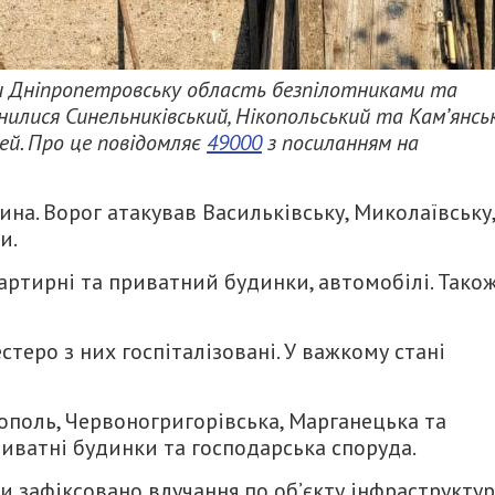
али Дніпропетровську область безпілотниками та
нилися Синельниківський, Нікопольський та Кам’янсь
ей. Про це повідомляє
49000
з посиланням на
а. Ворог атакував Васильківську, Миколаївську,
и.
артирні та приватний будинки, автомобілі. Тако
теро з них госпіталізовані. У важкому стані
ополь, Червоногригорівська, Марганецька та
иватні будинки та господарська споруда.
и зафіксовано влучання по об’єкту інфраструктур