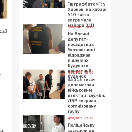
“штрафбатом”: у
Харкові на хабарі
$10 тисяч
затримали
майора ВСП
5/08/2026 - 10:29
кий
На Волині
депутат-
посадовець
Укрзалізниці
відряджав
підлеглих
будувати
приватний
4/08/2026 - 18:00
ж
будинок
За $13 тисяч
допомагали
військовим
втекти зі служби:
ДБР викрило
організовану
групу
4/08/2026 - 16:30
Поліцейську
и.
засудили до