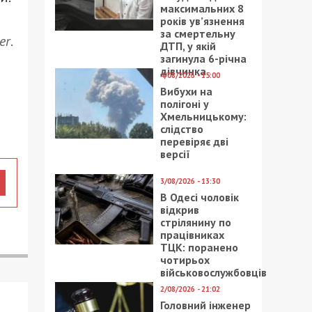
максимальних 8
років ув’язнення
за смертельну
er
.
ДТП, у якій
загинула 6-річна
дівчинка
4/08/2026 - 15:00
Вибухи на
полігоні у
Хмельницькому:
слідство
перевіряє дві
версії
3/08/2026 - 13:30
В Одесі чоловік
відкрив
стрілянину по
працівниках
ТЦК: поранено
чотирьох
військовослужбовців
2/08/2026 - 21:02
Головний інженер