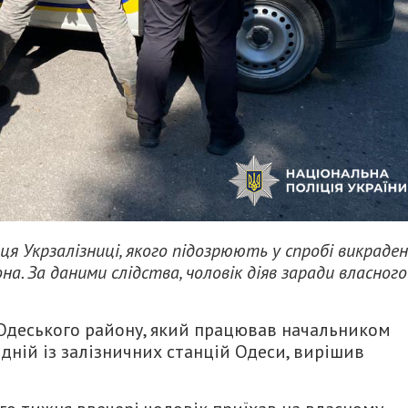
я Укрзалізниці, якого підозрюють у спробі викраде
а. За даними слідства, чоловік діяв заради власного
 Одеського району, який працював начальником
дній із залізничних станцій Одеси, вирішив