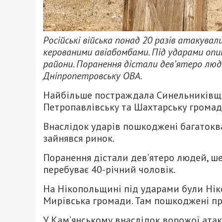
Російські війська понад 20 разів атакув
керованими авіабомбами. Під ударами опи
райони. Поранення дістали дев’ятеро люд
Дніпропетровську ОВА.
Найбільше постраждала Синельниківщин
Петропавлівську та Шахтарську громад
Внаслідок ударів пошкоджені багатокв
зайнявся ринок.
Поранення дістали дев’ятеро людей, шес
перебуває 40-річний чоловік.
На Нікопольщині під ударами були Нік
Мирівська громади. Там пошкоджені пр
У Кам’янському внаслідок ворожої атак