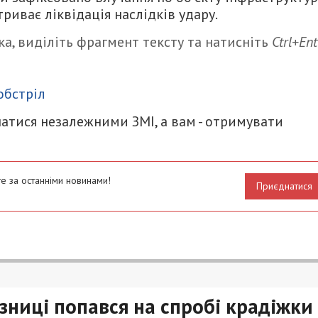
риває ліквідація наслідків удару.
а, виділіть фрагмент тексту та натисніть
Ctrl+Ent
итися
обстріл
атися незалежними ЗМІ, а вам - отримувати
е за останніми новинами!
Приєднатися
зниці попався на спробі крадіжки