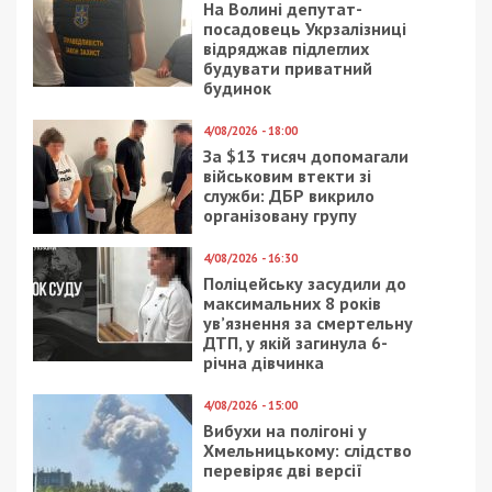
На Волині депутат-
посадовець Укрзалізниці
відряджав підлеглих
будувати приватний
будинок
4/08/2026 - 18:00
За $13 тисяч допомагали
військовим втекти зі
служби: ДБР викрило
організовану групу
4/08/2026 - 16:30
Поліцейську засудили до
максимальних 8 років
ув’язнення за смертельну
ДТП, у якій загинула 6-
річна дівчинка
4/08/2026 - 15:00
Вибухи на полігоні у
Хмельницькому: слідство
перевіряє дві версії