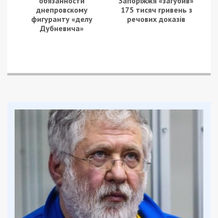
обязанности
Запоріжжя «загубив»
днепровскому
175 тисяч гривень з
фигуранту «делу
речових доказів
Дубневича»