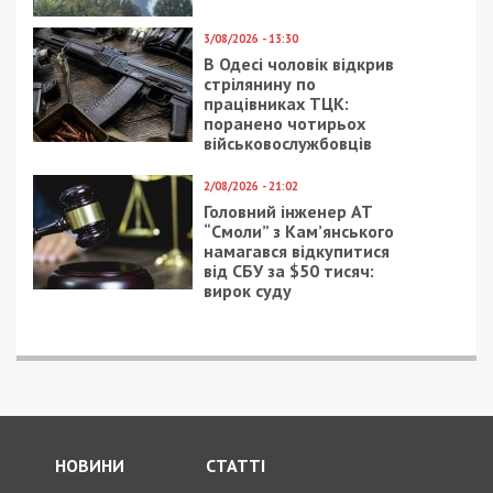
3/08/2026 - 13:30
В Одесі чоловік відкрив
стрілянину по
працівниках ТЦК:
поранено чотирьох
військовослужбовців
2/08/2026 - 21:02
Головний інженер АТ
“Смоли” з Кам’янського
намагався відкупитися
від СБУ за $50 тисяч:
вирок суду
НОВИНИ
СТАТТІ