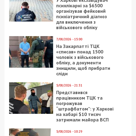
психлікарні за $6500
організував фейковий
психіатричний діагноз
для виключення з
військового обліку
7/08/2026 - 15:00
На Закарпатті ТЦК
«списав» понад 1500
чоловік з військового
обліку, а документи
знищили, щоб прибрати
сліди
5/08/2026 - 21:31
Представився
працівником ТЦК та
погрожував
“штрафбатом”: у Харкові
на хабарі $10 тисяч
затримали майора ВСП
5/08/2026 - 10:29