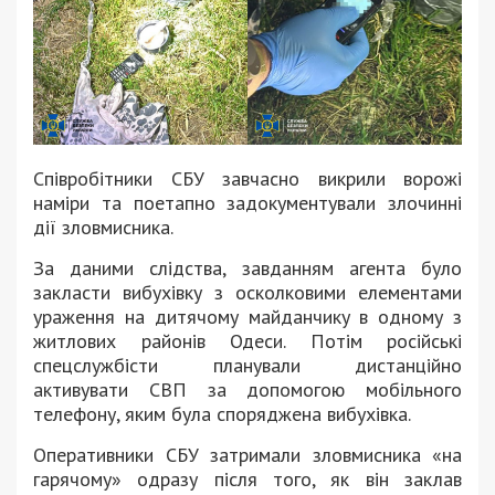
Співробітники СБУ завчасно викрили ворожі
наміри та поетапно задокументували злочинні
дії зловмисника.
За даними слідства, завданням агента було
закласти вибухівку з осколковими елементами
ураження на дитячому майданчику в одному з
житлових районів Одеси. Потім російські
спецслужбісти планували дистанційно
активувати СВП за допомогою мобільного
телефону, яким була споряджена вибухівка.
Оперативники СБУ затримали зловмисника «на
гарячому» одразу після того, як він заклав