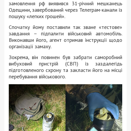
замовлення рф виявився 31-річний мешканець
Одещини, завербований через Телеграм-канали із
пошуку «легких грошей».
Спочатку йому поставили так зване «тестове»
завдання – підпалити військовий автомобіль.
Виконавши його, агент отримав інструкції щодо
організації замаху.
Зокрема, він повинен був забрати саморобний
вибуховий пристрій (СВП) із заздалегідь
підготовленого схрону та закласти його на місці
перебування військового.