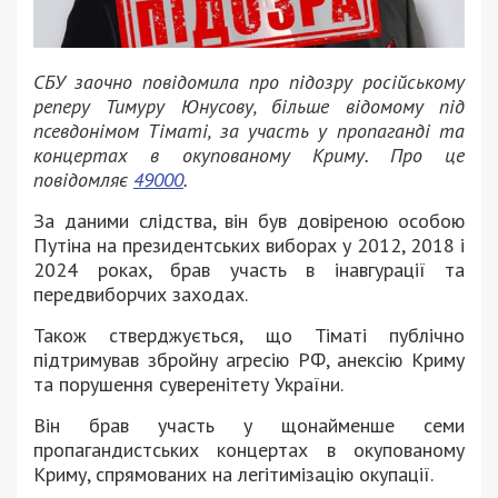
СБУ заочно повідомила про підозру російському
реперу Тимуру Юнусову, більше відомому під
псевдонімом Тіматі, за участь у пропаганді та
концертах в окупованому Криму. Про це
повідомляє
49000
.
За даними слідства, він був довіреною особою
Путіна на президентських виборах у 2012, 2018 і
2024 роках, брав участь в інавгурації та
передвиборчих заходах.
Також стверджується, що Тіматі публічно
підтримував збройну агресію РФ, анексію Криму
та порушення суверенітету України.
Він брав участь у щонайменше семи
пропагандистських концертах в окупованому
Криму, спрямованих на легітимізацію окупації.