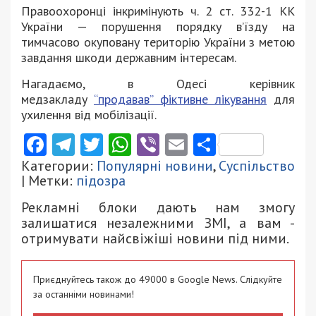
Правоохоронці інкримінують ч. 2 ст. 332-1 КК
України — порушення порядку в’їзду на
тимчасово окуповану територію України з метою
завдання шкоди державним інтересам.
Нагадаємо, в Одесі керівник
медзакладу
“продавав” фіктивне лікування
для
ухилення від мобілізації.
Facebook
Telegram
Twitter
WhatsApp
Viber
Email
Поділити
Категории:
Популярні новини
,
Суспільство
| Метки:
підозра
Рекламні блоки дають нам змогу
залишатися незалежними ЗМІ, а вам -
отримувати найсвіжіші новини під ними.
Приєднуйтесь також до 49000 в Google News. Слідкуйте
за останніми новинами!