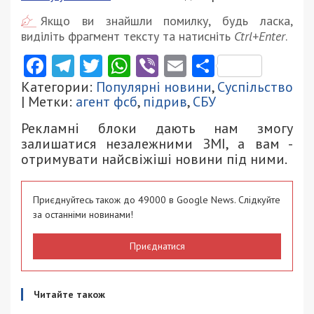
Якщо ви знайшли помилку, будь ласка,
виділіть фрагмент тексту та натисніть
Ctrl+Enter
.
Facebook
Telegram
Twitter
WhatsApp
Viber
Email
Поділити
Категории:
Популярні новини
,
Суспільство
| Метки:
агент фсб
,
підрив
,
СБУ
Рекламні блоки дають нам змогу
залишатися незалежними ЗМІ, а вам -
отримувати найсвіжіші новини під ними.
Приєднуйтесь також до 49000 в Google News. Слідкуйте
за останніми новинами!
Приєднатися
Читайте також