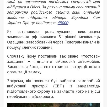
який на замовлення російських спецслужб мав
відбутися в Одесі. За результатами спецоперації
затримано російського агента, який отримав
завдання підірвати офіцера Збройних Сил
України. Про це повідомляє
49000
.
Як встановило розслідування, виконавцем
замовлення рф виявився 31-річний мешканець
Одещини, завербований через Телеграм-канали із
пошуку «легких грошей».
Спочатку йому поставили так зване «тестове»
завдання – підпалити військовий автомобіль.
Виконавши його, агент отримав інструкції щодо
організації замаху.
Зокрема, він повинен був забрати саморобний
вибуховий пристрій (СВП) із заздалегідь
підготовленого схрону та закласти його на місці
перебування військового.