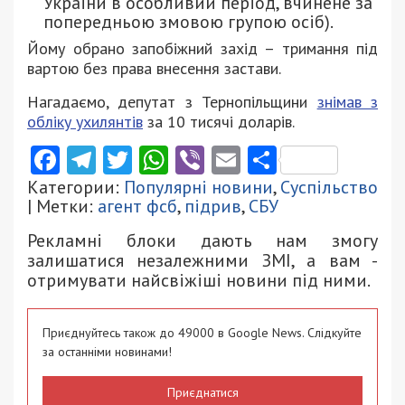
України в особливий період, вчинене за
попередньою змовою групою осіб).
Йому обрано запобіжний захід – тримання під
вартою без права внесення застави.
Нагадаємо, депутат з Тернопільщини
знімав з
обліку ухилянтів
за 10 тисячі доларів.
Facebook
Telegram
Twitter
WhatsApp
Viber
Email
Поділити
Категории:
Популярні новини
,
Суспільство
| Метки:
агент фсб
,
підрив
,
СБУ
Рекламні блоки дають нам змогу
залишатися незалежними ЗМІ, а вам -
отримувати найсвіжіші новини під ними.
Приєднуйтесь також до 49000 в Google News. Слідкуйте
за останніми новинами!
Приєднатися