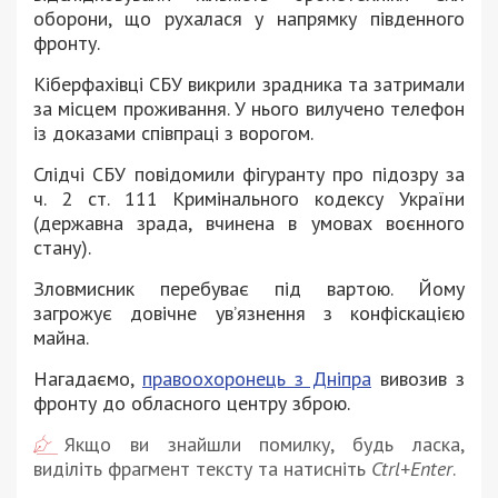
оборони, що рухалася у напрямку південного
фронту.
Кіберфахівці СБУ викрили зрадника та затримали
за місцем проживання. У нього вилучено телефон
із доказами співпраці з ворогом.
Слідчі СБУ повідомили фігуранту про підозру за
ч. 2 ст. 111 Кримінального кодексу України
(державна зрада, вчинена в умовах воєнного
стану).
Зловмисник перебуває під вартою. Йому
загрожує довічне ув’язнення з конфіскацією
майна.
Нагадаємо,
правоохоронець з Дніпра
вивозив з
фронту до обласного центру зброю.
Якщо ви знайшли помилку, будь ласка,
виділіть фрагмент тексту та натисніть
Ctrl+Enter
.