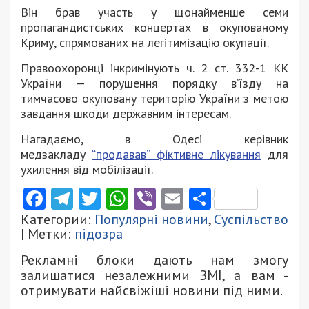
Він брав участь у щонайменше семи
пропагандистських концертах в окупованому
Криму, спрямованих на легітимізацію окупації.
Правоохоронці інкримінують ч. 2 ст. 332-1 КК
України — порушення порядку в’їзду на
тимчасово окуповану територію України з метою
завдання шкоди державним інтересам.
Нагадаємо, в Одесі керівник
медзакладу
“продавав” фіктивне лікування
для
ухилення від мобілізації.
Facebook
Telegram
Twitter
WhatsApp
Viber
Email
Поділити
Категории:
Популярні новини
,
Суспільство
| Метки:
підозра
Рекламні блоки дають нам змогу
залишатися незалежними ЗМІ, а вам -
отримувати найсвіжіші новини під ними.