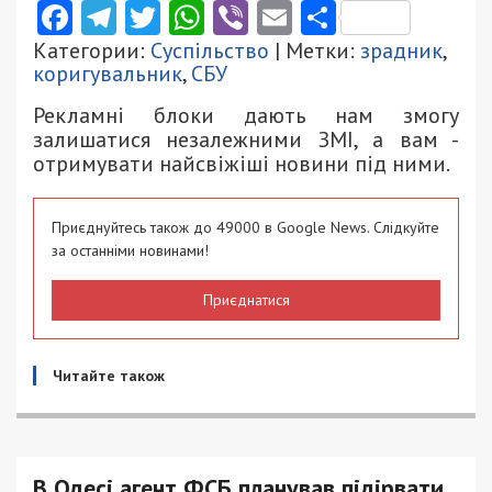
Facebook
Telegram
Twitter
WhatsApp
Viber
Email
Поділити
Категории:
Суспільство
| Метки:
зрадник
,
коригувальник
,
СБУ
Рекламні блоки дають нам змогу
залишатися незалежними ЗМІ, а вам -
отримувати найсвіжіші новини під ними.
Приєднуйтесь також до 49000 в Google News. Слідкуйте
за останніми новинами!
Приєднатися
Читайте також
В Одесі агент ФСБ планував підірвати