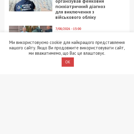
організував фейковий
психіатричний діагноз
для виключення з
військового обліку
7/08/2026 - 15:00
На Закарпатті ТЦК
«списав» понад 1500
Ми використовуємо cookie для найкращого представлення
чоловік з військового
нашого сайту. Якщо Ви продовжите використовувати сайт,
обліку, а документи
ми вважатимемо, що Вас це влаштовує.
знищили, щоб прибрати
OK
сліди
5/08/2026 - 21:31
Представився
працівником ТЦК та
погрожував
“штрафбатом”: у Харкові
на хабарі $10 тисяч
затримали майора ВСП
5/08/2026 - 10:29
На Волині депутат-
посадовець Укрзалізниці