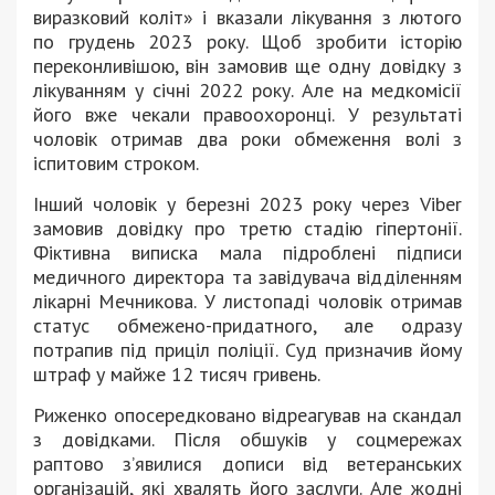
виразковий коліт» і вказали лікування з лютого
по грудень 2023 року. Щоб зробити історію
переконливішою, він замовив ще одну довідку з
лікуванням у січні 2022 року. Але на медкомісії
його вже чекали правоохоронці. У результаті
чоловік отримав два роки обмеження волі з
іспитовим строком.
Інший чоловік у березні 2023 року через Viber
замовив довідку про третю стадію гіпертонії.
Фіктивна виписка мала підроблені підписи
медичного директора та завідувача відділенням
лікарні Мечникова. У листопаді чоловік отримав
статус обмежено-придатного, але одразу
потрапив під приціл поліції. Суд призначив йому
штраф у майже 12 тисяч гривень.
Риженко опосередковано відреагував на скандал
з довідками. Після обшуків у соцмережах
раптово з’явилися дописи від ветеранських
організацій, які хвалять його заслуги. Але жодні