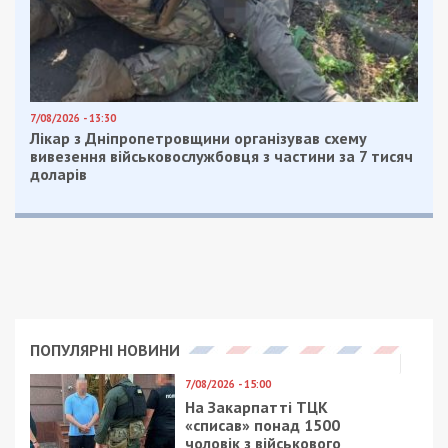
“Проведеними експертизами встановлено, що загальна
вартість закуплених товарів завищена на 1,4 млн грн”,
– вказано в повідомленні.
Нагадаємо, раніше ми повідомляли про те,
що
мати, син-дезертир та його брат провернули
шахрайську схему.
Facebook
Telegram
Twitter
WhatsApp
Viber
Email
Поділити
Категории:
Гроші
| Метки:
гроші
,
службова
недбалість
Рекламні блоки дають нам змогу
залишатися незалежними ЗМІ, а вам -
отримувати найсвіжіші новини під ними.
Приєднуйтесь також до 49000 в Google News. Слідкуйте
за останніми новинами!
Приєднатися