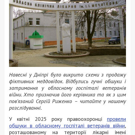
Навесні у Дніпрі було викрито схеми з продажу
фіктивних меддовідок. Відбулись гучні обшуки і
затримання у обласному госпіталі ветеранів
війни. Хто призначив його керівника та як з цим
пов’язаний Сергій Риженко – читайте у нашому
розслідуванні.
У квітні 2025 року правоохоронці
провели
обшуки в обласному госпіталі ветеранів війни
,
розташованому на території лікарні імені