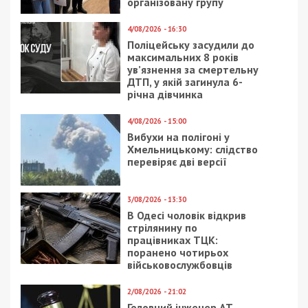
19/10/2025 - 12:00
15/12/2024 - 15:15
У Дніпрі чоловік
На Хмельниччині
влаштував бійку з ТЦК
затримали
і втягнув у це
співробітника
перехожих
Чорноморського
заповідника, який
працював з
окупантами
9/04/2026 - 13:30
3/03/2024 - 20:00
Посадовець
Криворізькі
міграційної служби
комунальники
приховав активи на
збираються придбати