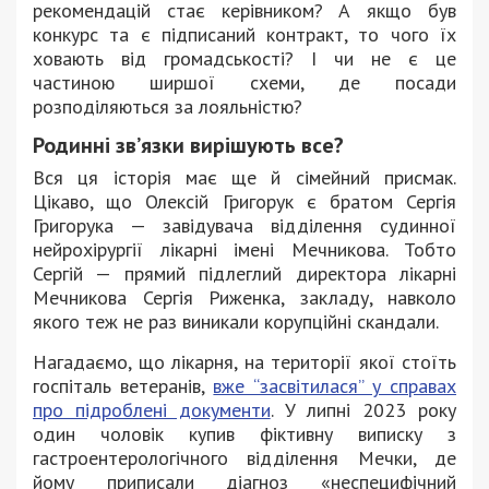
рекомендацій стає керівником? А якщо був
конкурс та є підписаний контракт, то чого їх
ховають від громадськості? І чи не є це
частиною ширшої схеми, де посади
розподіляються за лояльністю?
Родинні зв’язки вирішують все?
Вся ця історія має ще й сімейний присмак.
Цікаво, що Олексій Григорук є братом Сергія
Григорука — завідувача відділення судинної
нейрохірургії лікарні імені Мечникова. Тобто
Сергій — прямий підлеглий директора лікарні
Мечникова Сергія Риженка, закладу, навколо
якого теж не раз виникали корупційні скандали.
Нагадаємо, що лікарня, на території якої стоїть
госпіталь ветеранів,
вже “засвітилася” у справах
про підроблені документи
.
У липні 2023 року
один чоловік купив фіктивну виписку з
гастроентерологічного відділення Мечки, де
йому приписали діагноз «неспецифічний