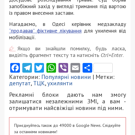
запобіжний захід у вигляді тримання під вартою
із правом внесення застави.
Нагадаємо, в Одесі керівник медзакладу
“продавав” фіктивне лікування
для ухилення від
мобілізації.
Якщо ви знайшли помилку, будь ласка,
виділіть фрагмент тексту та натисніть
Ctrl+Enter
.
Facebook
Telegram
Twitter
WhatsApp
Viber
Email
Поділити
Категории:
Популярні новини
| Метки:
депутат
,
ТЦК
,
ухилянти
Рекламні блоки дають нам змогу
залишатися незалежними ЗМІ, а вам -
отримувати найсвіжіші новини під ними.
Приєднуйтесь також до 49000 в Google News. Слідкуйте
за останніми новинами!