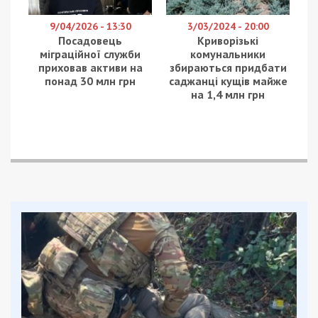
За його вини при закупці принтерів було
переплачено 1,4 млн грн. Про це повідомляє
49000
з посиланням на Київську міську прокуратуру.
Встановлено, що у вересні 2023 державне
підприємство та приватна компанія уклали
договір на постачання принтерів та
комплектуючих до них на суму 4,1 млн грн.
“За даними слідства, посадовець при розробленні та
затвердженні тендерної документації належним чином
не організував вивчення середньоринкових цін на
відповідні товари, що призвело до закупівлі принтерів за
завищеною ціною”, – зазначають в прокуратурі.
Таким чином, згідно з повідомленням
прокуратури, фактично за кожен принтер
переплатили близько 10 тис. грн.