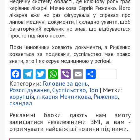
медичну систему області, де ключову роль грає
керівник лікарні Мечникова Сергій Риженко. Його
лікарня вже не раз фігурувала у справах про
липові медичні документи. І складно уявити, щоб
багаторічний керівник не знав, що відбувається
просто під його носом.
Поки чиновники ховають документи, а Риженко
ховається за подяками, суспільство має право
знати, хто і як керує медициною у регіоні.
Facebook
Telegram
Twitter
WhatsApp
Viber
Email
Поділити
Категории:
Головне за день
,
Розслідування
,
Суспільство
,
Топ
| Метки:
корупція
,
лікарня Мечникова
,
Риженко
,
скандал
Рекламні блоки дають нам змогу
залишатися незалежними ЗМІ, а вам -
отримувати найсвіжіші новини під ними.