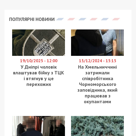
Посадовцю державного підприємства
“Український державний центр радіочастот”
повідомлено про підозру у службовій недбалості.