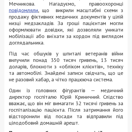
Мечникова. Нагадуємо, правоохоронці
повідомляли
, що викрили масштабні схеми з
продажу фіктивних медичних документів у цілій
низці медзакладів. За гроші пацієнтам могли
оформлювати довідки, які дозволяли уникати
мобілізації або виїхати за кордон під виглядом
доглядальника.
Під час обшуків у шпиталі ветеранів війни
вилучили понад 350 тисяч гривень, 13 тисяч
доларів, блокноти з «обліком клієнтів», техніку
та автомобілі. Знайдені записи свідчать, що це
не разовий хабар, а чітко працююча система.
Один із головних фігурантів — медичний
директор госпіталю Юрій Криничний. Слідство
вважає, що він міг вимагати 32 тисячі гривень за
госпіталізацію пацієнта. Після затримання його
відсторонили від посади та відправили під
цілодобовий домашній арешт.