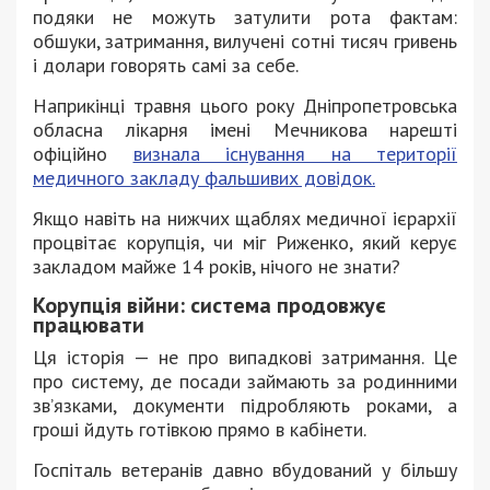
подяки не можуть затулити рота фактам:
обшуки, затримання, вилучені сотні тисяч гривень
і долари говорять самі за себе.
Наприкінці травня цього року Дніпропетровська
обласна лікарня імені Мечникова нарешті
офіційно
визнала існування на території
медичного закладу фальшивих довідок.
Якщо навіть на нижчих щаблях медичної ієрархії
процвітає корупція, чи міг Риженко, який керує
закладом майже 14 років, нічого не знати?
Корупція війни: система продовжує
працювати
Ця історія — не про випадкові затримання. Це
про систему, де посади займають за родинними
зв’язками, документи підробляють роками, а
гроші йдуть готівкою прямо в кабінети.
Госпіталь ветеранів давно вбудований у більшу