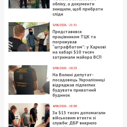
Читайте також
Предыдущая статья:
Новинському повідомили про підозру в
несплаті 4,3 млрд гривень податків
Следующая статья:
Корупція на території лікарні Мечникова:
про що мовчить Сергій Риженко?
ПОПУЛЯРНІ НОВИНИ