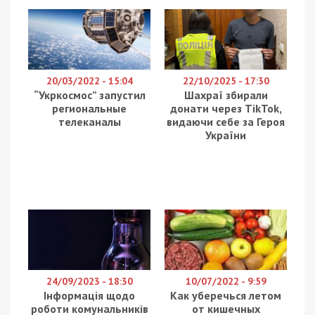
20/03/2022 - 15:04
22/10/2025 - 17:30
“Укркосмос” запустил
Шахраї збирали
региональные
донати через TikTok,
телеканалы
видаючи себе за Героя
України
24/09/2023 - 18:30
10/07/2022 - 9:59
Інформація щодо
Как уберечься летом
роботи комунальників
от кишечных