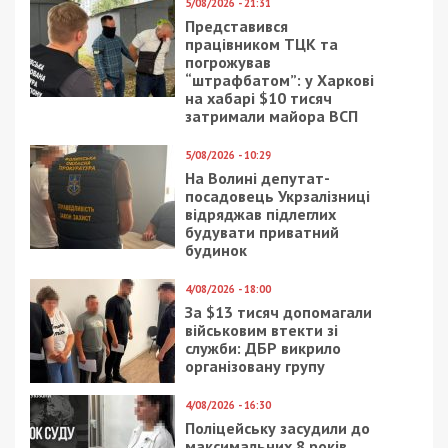
5/08/2026 - 21:31
Представився
працівником ТЦК та
погрожував
“штрафбатом”: у Харкові
на хабарі $10 тисяч
затримали майора ВСП
5/08/2026 - 10:29
На Волині депутат-
посадовець Укрзалізниці
відряджав підлеглих
будувати приватний
будинок
4/08/2026 - 18:00
За $13 тисяч допомагали
військовим втекти зі
служби: ДБР викрило
організовану групу
4/08/2026 - 16:30
Поліцейську засудили до
максимальних 8 років