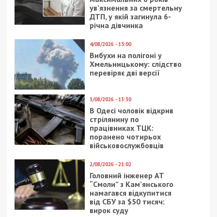
ув’язнення за смертельну
ДТП, у якій загинула 6-
річна дівчинка
4/08/2026 - 15:00
Вибухи на полігоні у
Хмельницькому: слідство
перевіряє дві версії
3/08/2026 - 13:30
В Одесі чоловік відкрив
стрілянину по
працівниках ТЦК:
поранено чотирьох
військовослужбовців
2/08/2026 - 21:02
Головний інженер АТ
“Смоли” з Кам’янського
намагався відкупитися
від СБУ за $50 тисяч:
вирок суду