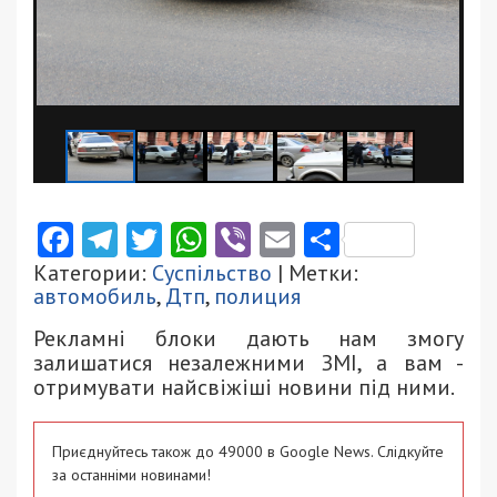
Facebook
Telegram
Twitter
WhatsApp
Viber
Email
Поділити
Категории:
Суспільство
| Метки:
автомобиль
,
Дтп
,
полиция
Рекламні блоки дають нам змогу
залишатися незалежними ЗМІ, а вам -
отримувати найсвіжіші новини під ними.
Приєднуйтесь також до 49000 в Google News. Слідкуйте
за останніми новинами!