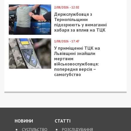
2/08/2026 - 12:02
Держслужбовця з
Тернопільщини
підозрюють у вимаганні
хабаря за вплив на ТЦК
1/08/2026 - 17:47
У приміщенні ТЦК на
Львівщині знайшли
мертвим
військовослужбовця:
попередня версія –
самогубство
НОВИНИ
СТАТТІ
СУСПІЛЬСТВО
РОЗСЛІДУВАННЯ