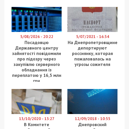
5/08/2026 - 20:22
5/07/2021 - 16:34
Посадовцю
На Днепропетровщине
Державного центру
депортируют
зайнятості повідомили
россиянку, которая
про підозру через
пожаловалась на
закупівлю серверного
угрозы сожителя
обладнання із
переплатою у 16,5 млн
грн
13/10/2020 - 13:27
12/09/2018 - 10:55
В Комитете
Днепровский