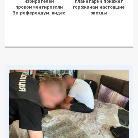
избирателей
планетарий покажет
прокомментировали
горожанам настоящие
Зе-референдум: видео
звезды