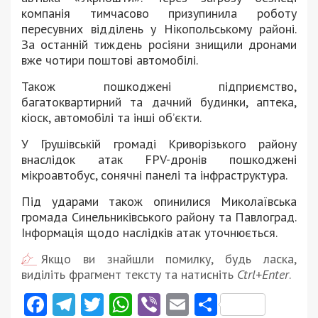
компанія тимчасово призупинила роботу
пересувних відділень у Нікопольському районі.
За останній тиждень росіяни знищили дронами
вже чотири поштові автомобілі.
Також пошкоджені підприємство,
багатоквартирний та дачний будинки, аптека,
кіоск, автомобілі та інші об’єкти.
У Грушівській громаді Криворізького району
внаслідок атак FPV-дронів пошкоджені
мікроавтобус, сонячні панелі та інфраструктура.
Під ударами також опинилися Миколаївська
громада Синельниківського району та Павлоград.
Інформація щодо наслідків атак уточнюється.
Якщо ви знайшли помилку, будь ласка,
виділіть фрагмент тексту та натисніть
Ctrl+Enter
.
Facebook
Telegram
Twitter
WhatsApp
Viber
Email
Поділити