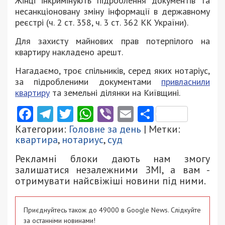
Жінці інкримінують підроблення документів та
несанкціоновану зміну інформації в державному
реєстрі (ч. 2 ст. 358, ч. 3 ст. 362 КК України).
Для захисту майнових прав потерпілого на
квартиру накладено арешт.
Нагадаємо, троє спільників, серед яких нотаріус,
за підробленими документами
привласнили
квартиру
та земельні ділянки на Київщині.
Facebook
Telegram
Twitter
WhatsApp
Viber
Email
Поділити
Категории:
Головне за день
| Метки:
квартира
,
нотариус
,
суд
Рекламні блоки дають нам змогу
залишатися незалежними ЗМІ, а вам -
отримувати найсвіжіші новини під ними.
Приєднуйтесь також до 49000 в Google News. Слідкуйте
за останніми новинами!