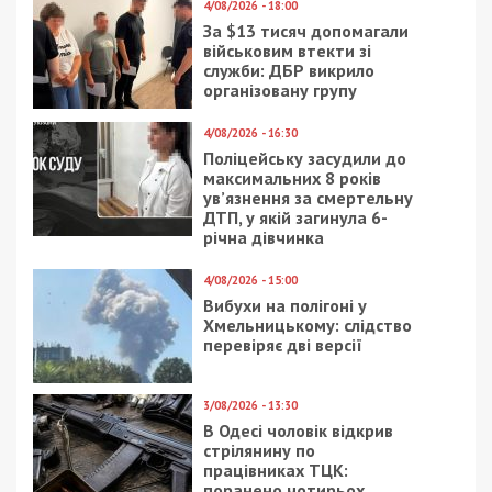
4/08/2026 - 18:00
За $13 тисяч допомагали
військовим втекти зі
служби: ДБР викрило
організовану групу
4/08/2026 - 16:30
Поліцейську засудили до
максимальних 8 років
ув’язнення за смертельну
ДТП, у якій загинула 6-
річна дівчинка
4/08/2026 - 15:00
Вибухи на полігоні у
Хмельницькому: слідство
перевіряє дві версії
3/08/2026 - 13:30
В Одесі чоловік відкрив
стрілянину по
працівниках ТЦК:
поранено чотирьох