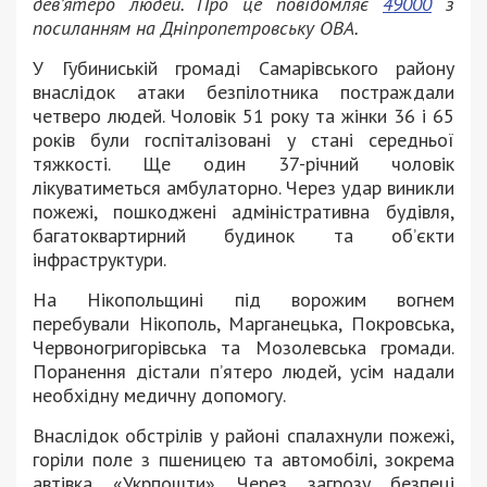
дев’ятеро людей. Про це повідомляє
49000
з
посиланням на Дніпропетровську ОВА.
У Губиниській громаді Самарівського району
внаслідок атаки безпілотника постраждали
четверо людей. Чоловік 51 року та жінки 36 і 65
років були госпіталізовані у стані середньої
тяжкості. Ще один 37-річний чоловік
лікуватиметься амбулаторно. Через удар виникли
пожежі, пошкоджені адміністративна будівля,
багатоквартирний будинок та об’єкти
інфраструктури.
На Нікопольщині під ворожим вогнем
перебували Нікополь, Марганецька, Покровська,
Червоногригорівська та Мозолевська громади.
Поранення дістали п’ятеро людей, усім надали
необхідну медичну допомогу.
Внаслідок обстрілів у районі спалахнули пожежі,
горіли поле з пшеницею та автомобілі, зокрема
автівка «Укрпошти». Через загрозу безпеці