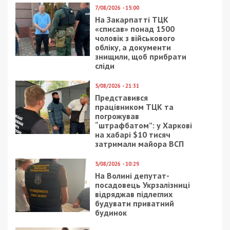
7/08/2026 - 15:00
На Закарпатті ТЦК
«списав» понад 1500
чоловік з військового
обліку, а документи
знищили, щоб прибрати
сліди
5/08/2026 - 21:31
Представився
працівником ТЦК та
погрожував
“штрафбатом”: у Харкові
на хабарі $10 тисяч
затримали майора ВСП
5/08/2026 - 10:29
На Волині депутат-
посадовець Укрзалізниці
відряджав підлеглих
будувати приватний
будинок