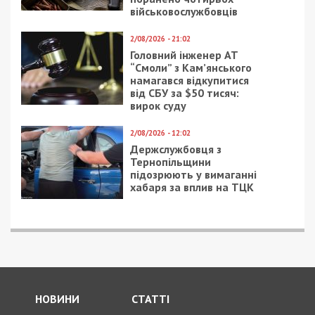
військовослужбовців
2/08/2026 - 21:02
Головний інженер АТ
“Смоли” з Кам’янського
намагався відкупитися
від СБУ за $50 тисяч:
вирок суду
2/08/2026 - 12:02
Держслужбовця з
Тернопільщини
підозрюють у вимаганні
хабаря за вплив на ТЦК
НОВИНИ
СТАТТІ