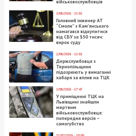
6/05/2025 - 20:00
8/10/2020 - 11:42
На Запоріжжі
В Украине подорожает
посадовиця
хлеб
привласнила
генератор, що був
переданий селищу як
гуманітарка
24/04/2019 - 11:32
29/06/2025 - 20:30
В днепровских Чаплях
Директорку ліцею на
наконец-то появится
Хмельниччині
централизованная
засудили до 5 років за
система канализации
розтрату понад