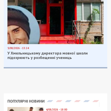
В Днепре открылся музей редких
автомобилей: видео
В Днепре очистят улицы города от
мусора почти за 360 миллионов
Facebook
Telegram
Twitter
WhatsApp
Viber
Email
Поділити
Категории:
Суспільство
| Метки:
метро
,
развлечения
Рекламні блоки дають нам змогу
залишатися незалежними ЗМІ, а вам -
отримувати найсвіжіші новини під ними.
Приєднуйтесь також до 49000 в Google News. Слідкуйте
за останніми новинами!
Приєднатися