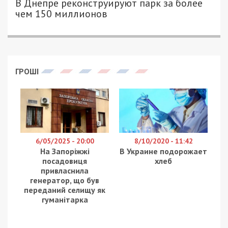
2172
ДЛЯ 49000.COM.UA
Днепровский метрополитен прославился на
странице в
Instagram
одного из самых
популярных американских изданий “New York
Times”.
Конкретно на фото попала днепровская станция
“Метростроителей”. Немецкий фотограф Франк
Херфорт за 6 лет посетил более 770 станций
метро советских времен в 19 городах. Он
объездил всю подземную систему, большинства
городов в странах, которые входили в состав
СССР – Украину, Беларусь, Азербайджан, Грузию,
Армению, Россию и Узбекистан.
Моей целью было создать как можно более полный
архив метро. В конце концов я также посетил
несколько городов, в которых системы метро,
формально не относятся к Советскому Союзу, они либо
были построены и существенно изменены в советское