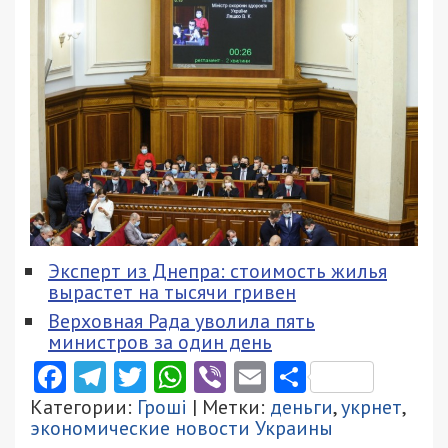
Эксперт из Днепра: стоимость жилья
вырастет на тысячи гривен
Верховная Рада уволила пять
министров за один день
Facebook
Telegram
Twitter
WhatsApp
Viber
Email
Поділити
Категории:
Гроші
| Метки:
деньги
,
укрнет
,
экономические новости Украины