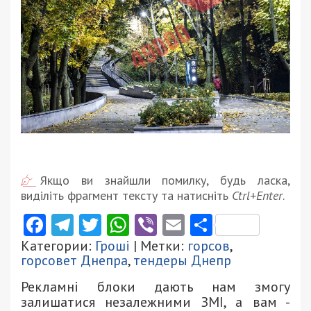
Якщо ви знайшли помилку, будь ласка,
виділіть фрагмент тексту та натисніть
Ctrl+Enter
.
Facebook
Telegram
Twitter
WhatsApp
Viber
Email
Поділити
Категории:
Гроші
| Метки:
горсов
,
горсовет Днепра
,
тендеры Днепр
Рекламні блоки дають нам змогу
залишатися незалежними ЗМІ, а вам -