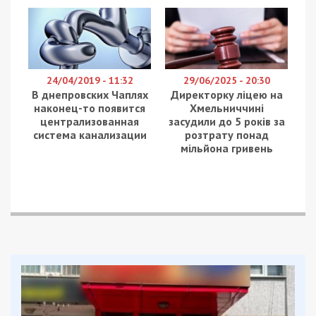
время, либо даже частично построены советскими
архитекторами и инженерами, – объяснил фотограф.
Сам фотограф Франк Херфорт родом из
Лейпцига. Живет и работает он в Москве и
Берлине, специализируется на архитектурной,
рекламной, редакционной фотографии. Более
десяти лет он фотографировал различные
общественные места по всей территории
постсоветских стран.