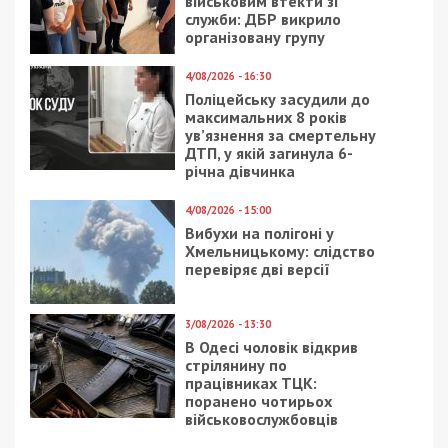
військовим втекти зі
служби: ДБР викрило
організовану групу
4/08/2026 - 16:30
Поліцейську засудили до
максимальних 8 років
ув’язнення за смертельну
ДТП, у якій загинула 6-
річна дівчинка
4/08/2026 - 15:00
Вибухи на полігоні у
Хмельницькому: слідство
перевіряє дві версії
3/08/2026 - 13:30
В Одесі чоловік відкрив
стрілянину по
працівниках ТЦК:
поранено чотирьох
військовослужбовців