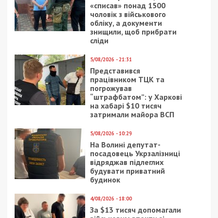
«списав» понад 1500
чоловік з військового
обліку, а документи
знищили, щоб прибрати
сліди
5/08/2026 - 21:31
Представився
працівником ТЦК та
погрожував
“штрафбатом”: у Харкові
на хабарі $10 тисяч
затримали майора ВСП
5/08/2026 - 10:29
На Волині депутат-
посадовець Укрзалізниці
відряджав підлеглих
будувати приватний
будинок
4/08/2026 - 18:00
За $13 тисяч допомагали