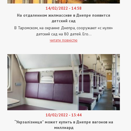
14/02/2022 - 14:58
На отдаленном жилмассиве в Днепре появится
детский сад
В Таромском, на окраине Днепра, сооружают «с нуля»
детский сад на 80 детей. Его...
читати повністю
10/02/2022 - 13:44
“Укрзалізниця” может купить в Днепре вагонов на
миллиард