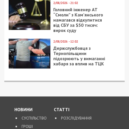
2/08/2026 - 21:02
Головний інженер АТ
“Смоли” з Кам’янського
намагався відкупитися
від СБУ за $50 тисяч:
вирок суду
2/08/2026 - 12:02
Держслужбовця з
Тернопільщини
підозрюють у вимаганні
хабаря за вплив на ТЦК
НОВИНИ
СТАТТІ
СУСПІЛЬСТВО
РОЗСЛІДУВАННЯ
ГРОШІ