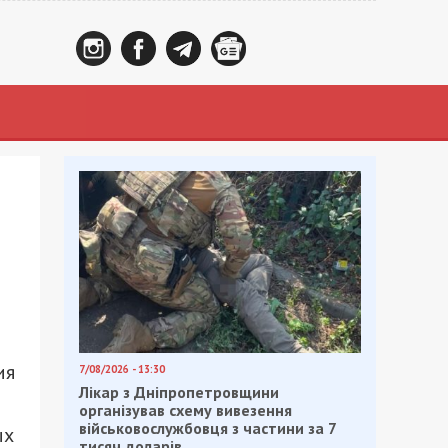
ия
7/08/2026 - 13:30
Лікар з Дніпропетровщини
організував схему вивезення
військовослужбовця з частини за 7
ых
тисяч доларів