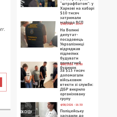
“штрафбатом”: у
Харкові на хабарі
$10 тисяч
затримали
майора ВСП
5/08/2026 - 10:29
er
.
На Волині
депутат-
посадовець
Укрзалізниці
відряджав
підлеглих
будувати
приватний
4/08/2026 - 18:00
будинок
За $13 тисяч
допомагали
військовим
втекти зі служби:
ДБР викрило
організовану
групу
4/08/2026 - 16:30
Поліцейську
засудили до