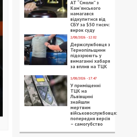
АТ “Смоли” з
Кам’янського
намагався
відкупитися від
СБУ за $50 тисяч:
вирок суду
2/08/2026 - 12:02
Держслужбовця з
Тернопільщини
підозрюють у
вимаганні хабаря
за вплив на ТЦК
1/08/2026 - 17:47
У приміщенні
ТЦК на
Львівщині
знайшли
мертвим
військовослужбовця:
попередня версія
– самогубство