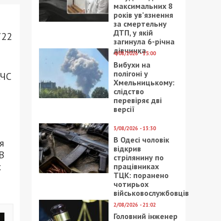
максимальних 8
років ув’язнення
за смертельну
ДТП, у якій
722
загинула 6-річна
дівчинка
4/08/2026 - 15:00
Вибухи на
полігоні у
СЧС
Хмельницькому:
слідство
перевіряє дві
версії
3/08/2026 - 13:30
В Одесі чоловік
я
відкрив
В
стрілянину по
х
працівниках
ТЦК: поранено
чотирьох
військовослужбовців
2/08/2026 - 21:02
Головний інженер