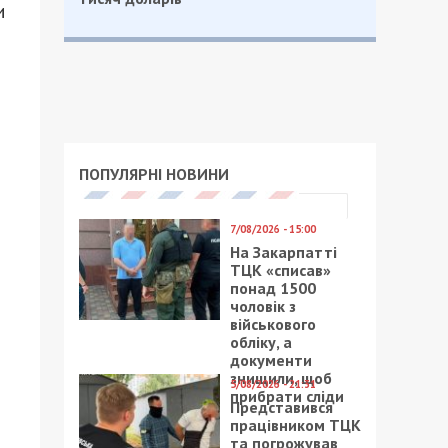
и
ПОПУЛЯРНІ НОВИНИ
7/08/2026 - 15:00
На Закарпатті
ТЦК «списав»
понад 1500
чоловік з
військового
обліку, а
документи
знищили, щоб
5/08/2026 - 21:31
прибрати сліди
Представився
працівником ТЦК
та погрожував