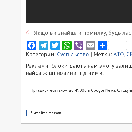
Якщо ви знайшли помилку, будь ласк
Facebook
Telegram
Twitter
WhatsApp
Viber
Email
Поділ
Категории:
Суспільство
| Метки:
АТО
,
С
Рекламні блоки дають нам змогу залиш
найсвіжіші новини під ними.
Приєднуйтесь також до 49000 в Google News. Слідкуйт
Читайте також