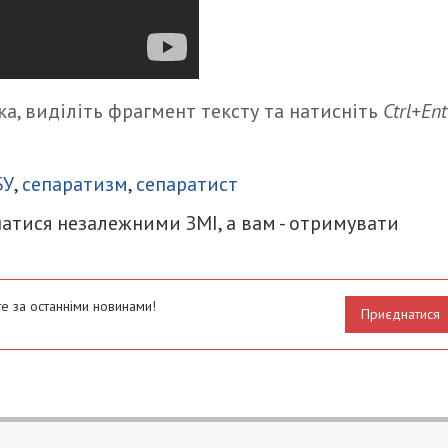
а, виділіть фрагмент тексту та натисніть
Ctrl+Ent
итися
БУ
,
сепаратизм
,
сепаратист
атися незалежними ЗМІ, а вам - отримувати
е за останніми новинами!
Приєднатися