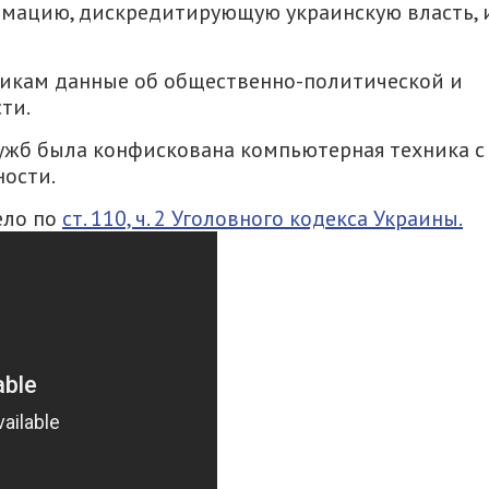
ормацию, дискредитирующую украинскую власть, 
никам данные об общественно-политической и
ти.
ужб была конфискована компьютерная техника с
ости.
ело по
ст. 110, ч. 2 Уголовного кодекса Украины.