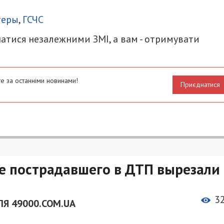
итися
теры
,
ГСЧС
атися незалежними ЗМІ, а вам - отримувати
е за останніми новинами!
Приєднатися
е пострадавшего в ДТП вырезали
3
ЛЯ 49000.COM.UA