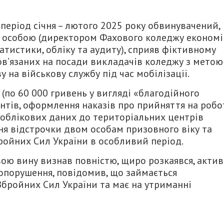
 період січня – лютого 2025 року обвинувачений,
 особою (директором Фахового коледжу економі
атистики, обліку та аудиту), сприяв фіктивному
в’язаних на посади викладачів коледжу з метою
на військову службу під час мобілізації.
по 60 000 гривень у вигляді «благодійного
нтів, оформлення наказів про прийняття на робо
 облікових даних до територіальних центрів
ня відстрочки двом особам призовного віку та
ройних Сил України в особливий період.
вою вину визнав повністю, щиро розкаявся, акти
опорушення, повідомив, що займається
Збройних Сил України та має на утриманні