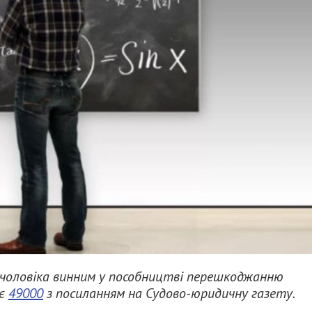
в чоловіка винним у пособництві перешкоджанню
яє
49000
з посиланням на Судово-юридичну газету.