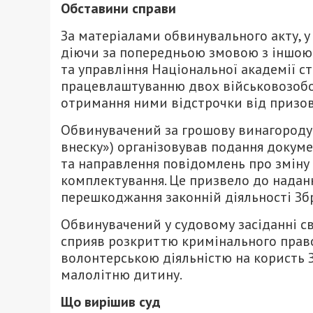
Обставини справи
За матеріалами обвинувального акту, у
діючи за попередньою змовою з іншою
та управління Національної академії ст
працевлаштуванню двох військовозобо
отримання ними відстрочки від призову 
Обвинувачений за грошову винагороду (
внеску») організовував подання докуме
та направлення повідомлень про зміну
комплектування. Це призвело до надан
перешкоджання законній діяльності Зб
Обвинувачений у судовому засіданні с
сприяв розкриттю кримінального прав
волонтерською діяльністю на користь 
малолітню дитину.
Що вирішив суд