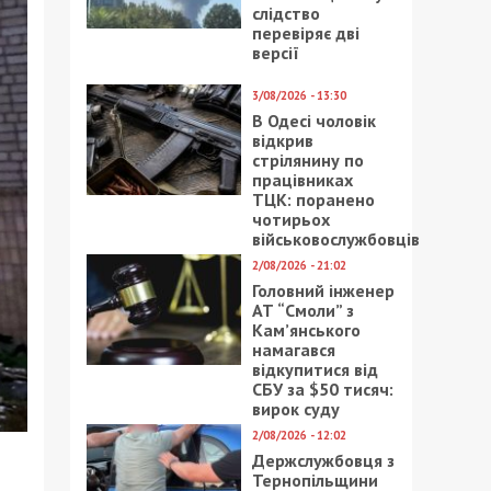
слідство
перевіряє дві
версії
3/08/2026 - 13:30
В Одесі чоловік
відкрив
стрілянину по
працівниках
ТЦК: поранено
чотирьох
військовослужбовців
2/08/2026 - 21:02
Головний інженер
АТ “Смоли” з
Кам’янського
намагався
відкупитися від
СБУ за $50 тисяч:
вирок суду
2/08/2026 - 12:02
Держслужбовця з
Тернопільщини