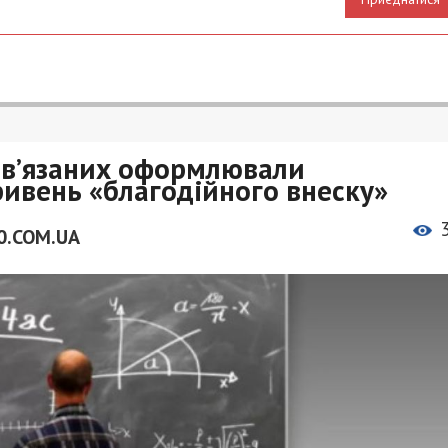
ов’язаних оформлювали
ривень «благодійного внеску»
0.COM.UA