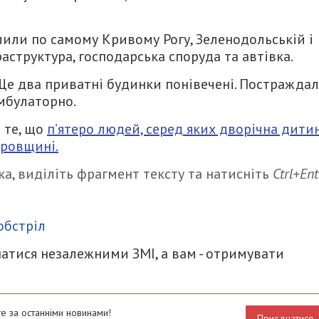
лили по самому Кривому Рогу, Зеленодольській і
аструктура, господарська споруда та автівка.
. Ще два приватні будинки понівечені. Постражда
амбулаторно.
 те, що
п’ятеро людей, серед яких дворічна дитин
тровщині.
а, виділіть фрагмент тексту та натисніть
Ctrl+Ent
итися
обстріл
атися незалежними ЗМІ, а вам - отримувати
е за останніми новинами!
Приєднатися