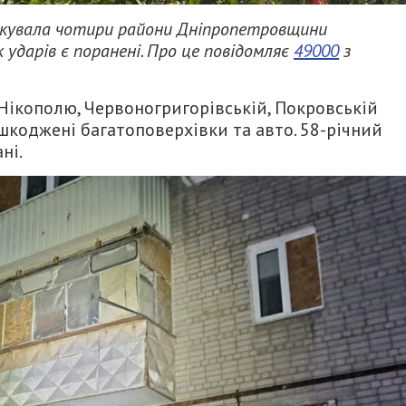
такувала чотири райони Дніпропетровщини
ударів є поранені. Про це повідомляє
49000
з
Нікополю, Червоногригорівській, Покровській
шкоджені багатоповерхівки та авто. 58-річний
ні.