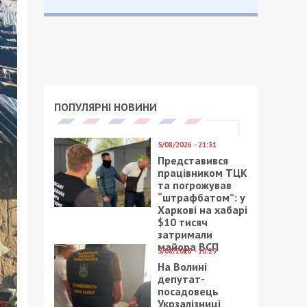
ПОПУЛЯРНІ НОВИНИ
5/08/2026 - 21:31
Представився
працівником ТЦК
та погрожував
“штрафбатом”: у
Харкові на хабарі
$10 тисяч
затримали
майора ВСП
5/08/2026 - 10:29
На Волині
депутат-
посадовець
Укрзалізниці