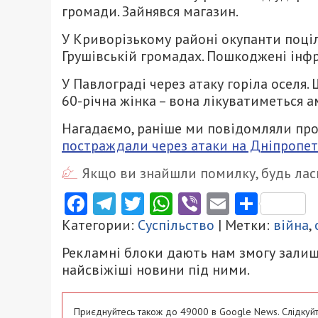
громади. Зайнявся магазин.
У Криворізькому районі окупанти поці
Грушівській громадах. Пошкоджені інфр
У Павлограді через атаку горіла оселя
60-річна жінка – вона лікуватиметься 
Нагадаємо, раніше ми повідомляли про
постраждали через атаки на Дніпропе
Якщо ви знайшли помилку, будь ласк
Facebook
Telegram
Twitter
WhatsApp
Viber
Email
Поділ
Категории:
Суспільство
| Метки:
війна
,
Рекламні блоки дають нам змогу залиш
найсвіжіші новини під ними.
Приєднуйтесь також до 49000 в Google News. Слідкуйт