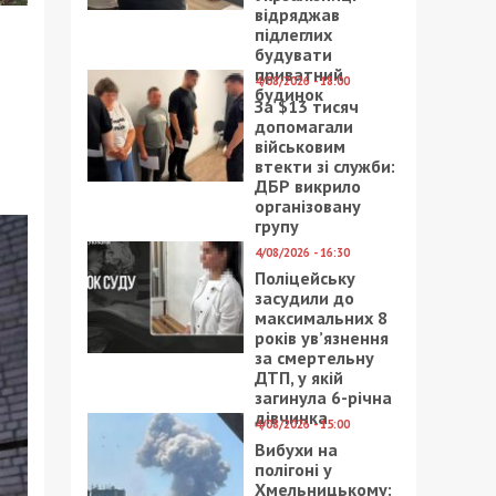
відряджав
підлеглих
будувати
приватний
4/08/2026 - 18:00
будинок
За $13 тисяч
допомагали
військовим
втекти зі служби:
ДБР викрило
організовану
групу
4/08/2026 - 16:30
Поліцейську
засудили до
максимальних 8
років ув’язнення
за смертельну
ДТП, у якій
загинула 6-річна
дівчинка
4/08/2026 - 15:00
Вибухи на
полігоні у
Хмельницькому: