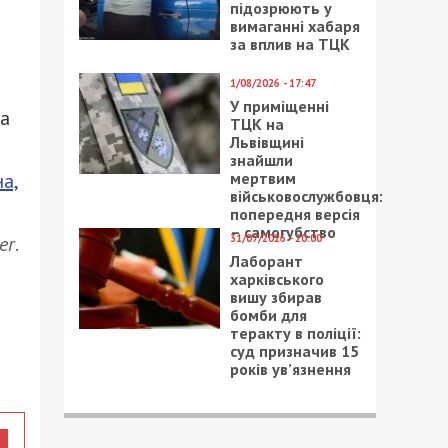
підозрюють у
вимаганні хабаря
за вплив на ТЦК
1/08/2026 - 17:47
У приміщенні
ла
ТЦК на
Львівщині
знайшли
мертвим
а,
військовослужбовця:
попередня версія
– самогубство
31/07/2026 - 20:00
er
.
Лаборант
харківського
вишу збирав
бомби для
теракту в поліції:
суд призначив 15
років ув’язнення