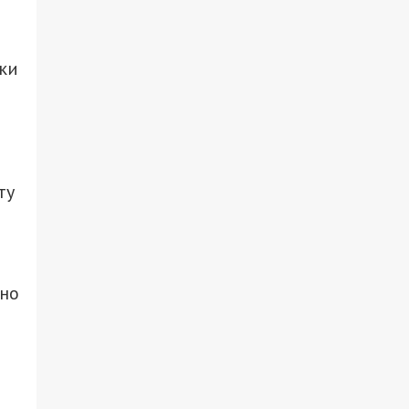
ки
ту
вно