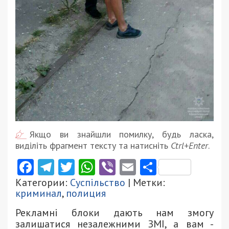
Якщо ви знайшли помилку, будь ласка,
виділіть фрагмент тексту та натисніть
Ctrl+Enter
.
Facebook
Telegram
Twitter
WhatsApp
Viber
Email
Поділити
Категории:
Суспільство
| Метки:
криминал
,
полиция
Рекламні блоки дають нам змогу
залишатися незалежними ЗМІ, а вам -