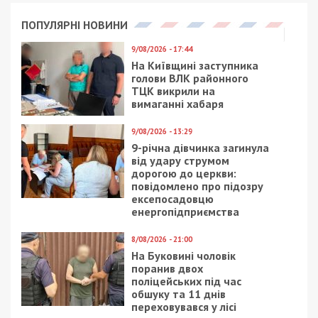
ПОПУЛЯРНІ НОВИНИ
9/08/2026 - 17:44
На Київщині заступника
голови ВЛК районного
ТЦК викрили на
вимаганні хабаря
9/08/2026 - 13:29
9-річна дівчинка загинула
від удару струмом
дорогою до церкви:
повідомлено про підозру
ексепосадовцю
енергопідприємства
8/08/2026 - 21:00
На Буковині чоловік
поранив двох
поліцейських під час
обшуку та 11 днів
переховувався у лісі