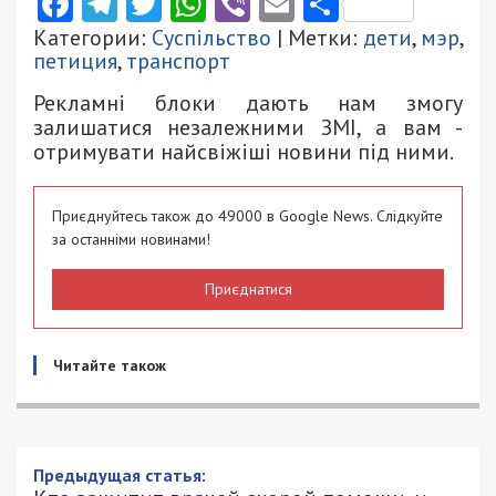
Facebook
Telegram
Twitter
WhatsApp
Viber
Email
Поділити
Категории:
Суспільство
| Метки:
дети
,
мэр
,
петиция
,
транспорт
Рекламні блоки дають нам змогу
залишатися незалежними ЗМІ, а вам -
отримувати найсвіжіші новини під ними.
Приєднуйтесь також до 49000 в Google News. Слідкуйте
за останніми новинами!
Приєднатися
Читайте також
Предыдущая статья: