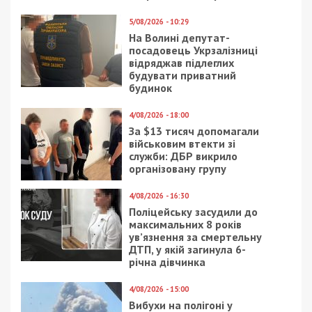
5/08/2026 - 10:29
На Волині депутат-
посадовець Укрзалізниці
відряджав підлеглих
будувати приватний
будинок
4/08/2026 - 18:00
За $13 тисяч допомагали
військовим втекти зі
служби: ДБР викрило
організовану групу
4/08/2026 - 16:30
Поліцейську засудили до
максимальних 8 років
ув’язнення за смертельну
ДТП, у якій загинула 6-
річна дівчинка
4/08/2026 - 15:00
Вибухи на полігоні у