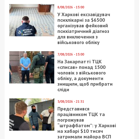
8/08/2026 - 15:00
У Харкові ексзавідувач
психлікарні за $6500
організував фейковий
психіатричний діагноз
для виключення з
військового обліку
7/08/2026 - 15:00
На Закарпатті ТЦК
«списав» понад 1500
чоловік з військового
обліку, а документи
знищили, щоб прибрати
сліди
5/08/2026 - 21:31
Представився
працівником ТЦК та
погрожував
“штрафбатом”: у Харкові
на хабарі $10 тисяч
затримали майора ВСП