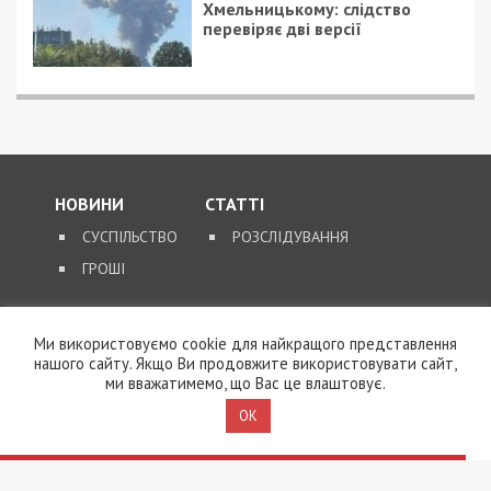
Хмельницькому: слідство
перевіряє дві версії
НОВИНИ
СТАТТІ
СУСПІЛЬСТВО
РОЗСЛІДУВАННЯ
ГРОШІ
ЗВОРОТНІЙ ЗВ’ЯЗОК
Ми використовуємо cookie для найкращого представлення
нашого сайту. Якщо Ви продовжите використовувати сайт,
КОНТАКТИ
ми вважатимемо, що Вас це влаштовує.
OK
SUPPORT@49000.COM.UA
© 2026, ВСІ ПРАВА ЗАХИЩЕНІ
49000.COM.UA