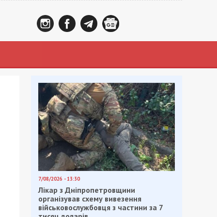
7/08/2026 - 13:30
Лікар з Дніпропетровщини
організував схему вивезення
військовослужбовця з частини за 7
тисяч доларів