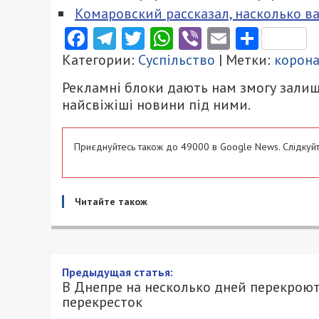
Комаровский рассказал, насколько 
Facebook
Telegram
Twitter
WhatsApp
Viber
Email
Поділ
Категории:
Суспільство
| Метки:
корон
Рекламні блоки дають нам змогу залиш
найсвіжіші новини під ними.
Приєднуйтесь також до 49000 в Google News. Слідкуйт
Читайте також
В Днепре на несколько дн
7/07/2021 - 7:30
ЕКАТЕРИНА ШВЕЦ - СПЕЦИАЛЬНО ДЛЯ 4