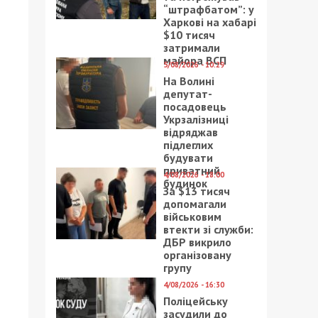
“штрафбатом”: у
Харкові на хабарі
$10 тисяч
затримали
майора ВСП
5/08/2026 - 10:29
На Волині
депутат-
посадовець
Укрзалізниці
відряджав
підлеглих
будувати
приватний
4/08/2026 - 18:00
будинок
За $13 тисяч
допомагали
військовим
втекти зі служби:
ДБР викрило
організовану
групу
4/08/2026 - 16:30
Поліцейську
засудили до