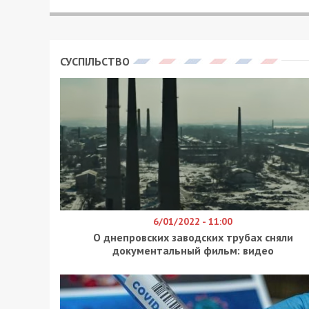
В Днепре в связи с проведением ремон
перекресток. Об этом сообщили в пре
инфраструктуры Днепровского городск
С 21.00 7 июля и до 19:00 10 июля на 
Батальона Днепр, 1, будет перекрыто 
капитального ремонта.
Напомним
, что
временные дорожные знаки и огражден
безопасное движение для пешеходов и 
ремонтных работ обещают восстановит