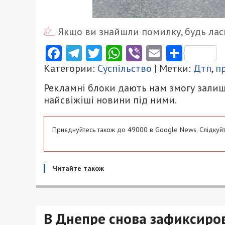
Якщо ви знайшли помилку, будь ласк
Facebook
Telegram
Twitter
WhatsApp
Viber
Email
Поділ
Категории:
Суспільство
| Метки:
Дтп
,
п
Рекламні блоки дають нам змогу залиш
найсвіжіші новини під ними.
Приєднуйтесь також до 49000 в Google News. Слідкуйт
Читайте також
В Днепре снова зафиксиро