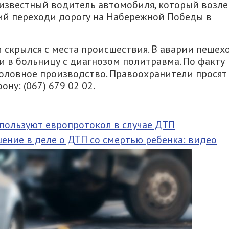
известный водитель автомобиля, который возле
ий переходи дорогу на Набережной Победы в
 скрылся с места происшествия. В аварии пешех
и в больницу с диагнозом политравма. По факту
оловное производство. Правоохранители просят
ну: (067) 679 02 02.
спользуют европротокол в случае ДТП
ение в деле о ДТП со смертью ребенка: видео