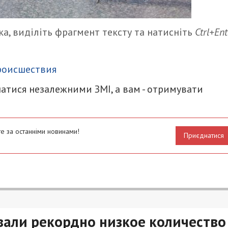
а, виділіть фрагмент тексту та натисніть
Ctrl+Ent
итися
роисшествия
атися незалежними ЗМІ, а вам - отримувати
е за останніми новинами!
Приєднатися
вали рекордно низкое количество