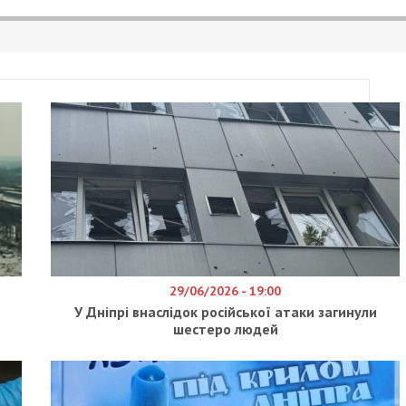
та собираются на четыре дня перекрыть
сс-службе департамента транспорта и транспорт
ого совета.
перекрестке ул. Владимира Антоновича и бульвара
движение транспорта в связи с проведением
 на участке проведения работ планируют установ
ия с сигнальным освещением. Также обеспечат
организуют схему объезда. После завершения
ь асфальтное покрытие.