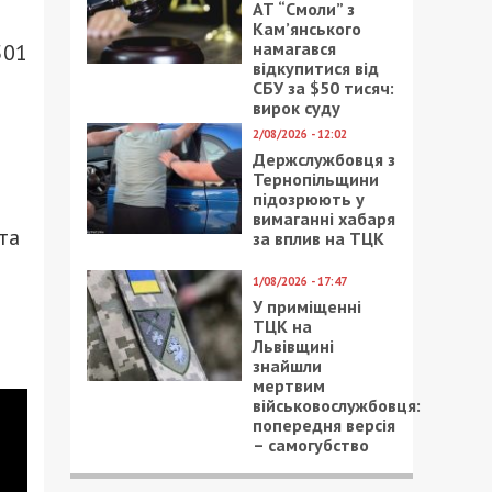
АТ “Смоли” з
Кам’янського
намагався
501
відкупитися від
СБУ за $50 тисяч:
вирок суду
2/08/2026 - 12:02
Держслужбовця з
Тернопільщини
підозрюють у
вимаганні хабаря
та
за вплив на ТЦК
1/08/2026 - 17:47
У приміщенні
ТЦК на
Львівщині
знайшли
мертвим
військовослужбовця:
попередня версія
– самогубство