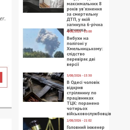
максимальних 8
років ув’язнення
за смертельну
er
.
ДТП, у якій
загинула 6-річна
дівчинка
4/08/2026 - 15:00
Вибухи на
полігоні у
Хмельницькому:
слідство
перевіряє дві
версії
3/08/2026 - 13:30
В Одесі чоловік
відкрив
стрілянину по
працівниках
ТЦК: поранено
чотирьох
військовослужбовців
2/08/2026 - 21:02
Головний інженер