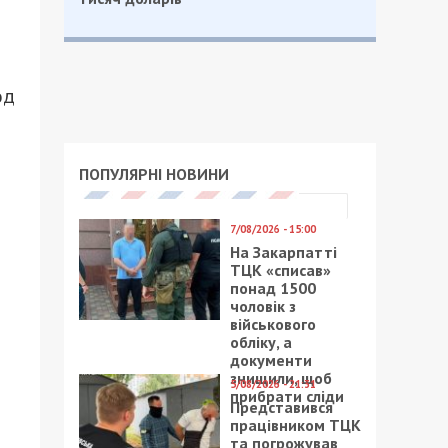
од
ПОПУЛЯРНІ НОВИНИ
7/08/2026 - 15:00
На Закарпатті
ТЦК «списав»
понад 1500
чоловік з
військового
обліку, а
документи
знищили, щоб
5/08/2026 - 21:31
прибрати сліди
Представився
працівником ТЦК
та погрожував