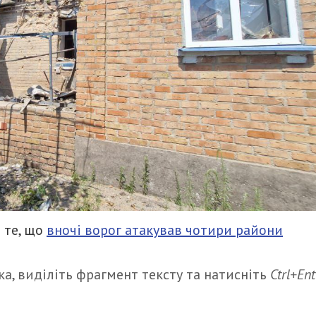
 те, що
вночі ворог атакував чотири райони
а, виділіть фрагмент тексту та натисніть
Ctrl+Ent
итися