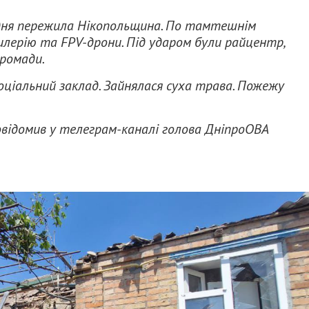
дня пережила Нікопольщина. По тамтешнім
лерію та FPV-дрони. Під ударом були райцентр,
громади.
оціальний заклад. Зайнялася суха трава. Пожежу
овідомив у телеграм-каналі голова ДніпроОВА