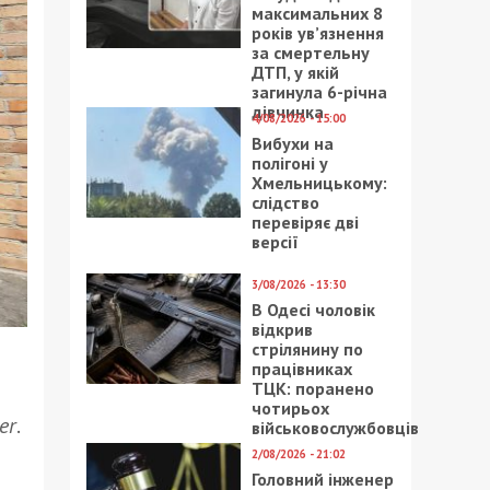
максимальних 8
років ув’язнення
за смертельну
ДТП, у якій
загинула 6-річна
дівчинка
4/08/2026 - 15:00
Вибухи на
полігоні у
Хмельницькому:
слідство
перевіряє дві
версії
3/08/2026 - 13:30
В Одесі чоловік
відкрив
стрілянину по
працівниках
ТЦК: поранено
чотирьох
er
.
військовослужбовців
2/08/2026 - 21:02
Головний інженер