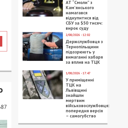
АТ “Смоли” з
Кам’янського
намагався
відкупитися від
СБУ за $50 тисяч:
вирок суду
2/08/2026 - 12:02
Держслужбовця з
Тернопільщини
підозрюють у
вимаганні хабаря
за вплив на ТЦК
1/08/2026 - 17:47
У приміщенні
ТЦК на
о
Львівщині
знайшли
мертвим
військовослужбовця:
687
попередня версія
– самогубство