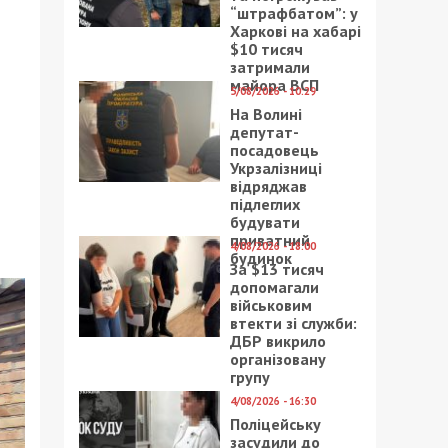
“штрафбатом”: у
Харкові на хабарі
$10 тисяч
затримали
майора ВСП
5/08/2026 - 10:29
На Волині
депутат-
посадовець
Укрзалізниці
відряджав
підлеглих
будувати
приватний
4/08/2026 - 18:00
будинок
За $13 тисяч
допомагали
військовим
втекти зі служби:
ДБР викрило
організовану
групу
4/08/2026 - 16:30
Поліцейську
засудили до