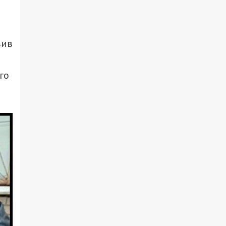
вив
го