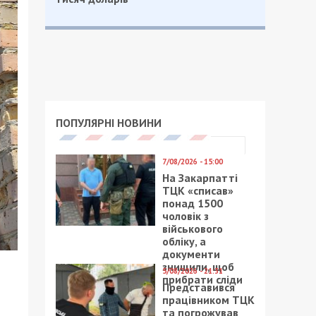
ПОПУЛЯРНІ НОВИНИ
7/08/2026 - 15:00
На Закарпатті
ТЦК «списав»
понад 1500
чоловік з
військового
обліку, а
документи
знищили, щоб
5/08/2026 - 21:31
прибрати сліди
Представився
працівником ТЦК
та погрожував