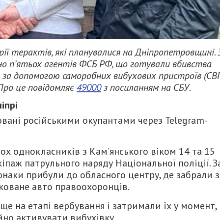
рії терактів, які планувалися на Дніпропетровщині. 
о п’ятьох агентів ФСБ РФ, що готували вбивства
в за допомогою саморобних вибухових пристроїв (СВП
Про це повідомляє
49000
з посиланням на СБУ.
іпрі
вані російськими окупантами через Telegram-
ох однокласників з Кам’янського віком 14 та 15
кіпаж патрульного наряду Національної поліції. З
наки прибули до обласного центру, де забрали з
рковане авто правоохоронців.
ще на етапі вербування і затримали їх у момент,
йно активувати вибухівку.