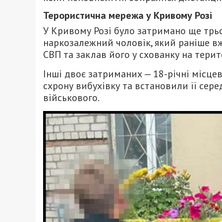
Терористична мережа у Кривому Розі
У Кривому Розі було затримано ще трьо
наркозалежний чоловік, який раніше вж
СВП та заклав його у схованку на терито
Інші двоє затриманих — 18-річні місце
схрону вибухівку та встановили її сере
військового.