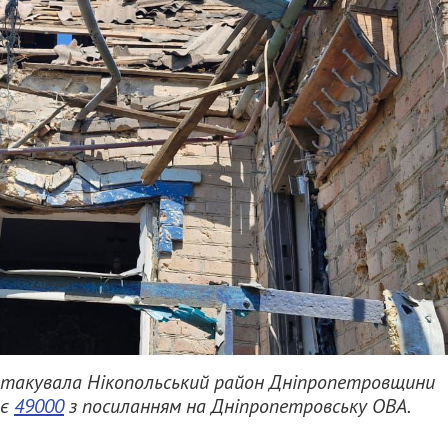
Ф атакувала Нікопольський район Дніпропетровщини
яє
49000
з посиланням на Дніпропетровську ОВА.