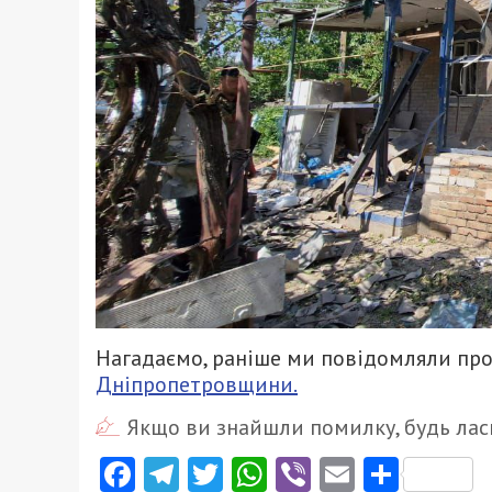
Нагадаємо, раніше ми повідомляли про
Дніпропетровщини.
Якщо ви знайшли помилку, будь ласк
Facebook
Telegram
Twitter
WhatsApp
Viber
Email
Поділ