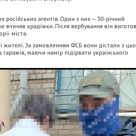
х російських агентів. Один з них — 30-річний
е вчиняв крадіжки. Після вербування він вигото
рії міста.
ві жителі. За замовленням ФСБ вони дістали з цьо
д гаражів, маючи намір підірвати українського