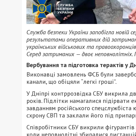
Служба безпеки України запобігла новій се
результатами оперативних дій затриман
українських військових та правоохоронці
Серед затриманих — двоє неповнолітніх. 
Вербування та підготовка терактів у Дн
Виконавці замовлень ФСБ були завербо
канали, що обіцяли “легкі гроші”.
У Дніпрі контррозвідка СБУ викрила дв
років. Підлітки намагалися підірвати е
завданням російського спецслужбіста ю
схрону СВП та заклали його під припа
Співробітники СБУ викрили фігурантів 
коли неповнолітні збиралися дистанці