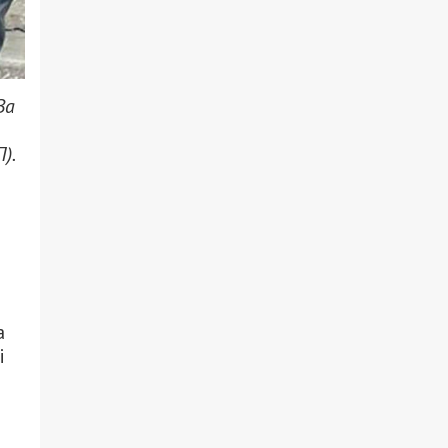
За
).
а
і