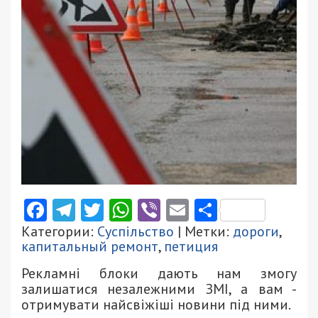
Facebook
Telegram
Twitter
WhatsApp
Viber
Email
Поділити
Категории:
Суспільство
| Метки:
дороги
,
капитальный ремонт
,
петиция
Рекламні блоки дають нам змогу
залишатися незалежними ЗМІ, а вам -
отримувати найсвіжіші новини під ними.