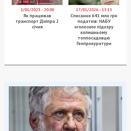
2/01/2023 - 20:00
17/01/2026 - 13:13
Як працював
Списання 641 млн грн
транспорт Дніпра 2
податків: НАБУ
січня
оголосило підозру
колишньому
топпосадовцю
Генпрокуратури