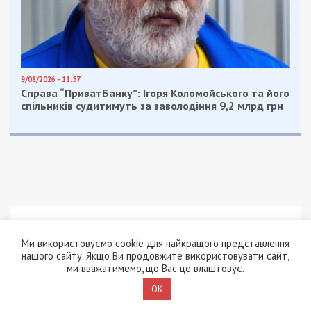
9/08/2026 - 11:57
Справа “ПриватБанку”: Ігоря Коломойського та його
спільників судитимуть за заволодіння 9,2 млрд грн
ПОПУЛЯРНІ НОВИНИ
Ми використовуємо cookie для найкращого представлення
9/08/2026 - 17:44
нашого сайту. Якщо Ви продовжите використовувати сайт,
На Київщині заступника
ми вважатимемо, що Вас це влаштовує.
голови ВЛК районного
OK
ТЦК викрили на
вимаганні хабаря