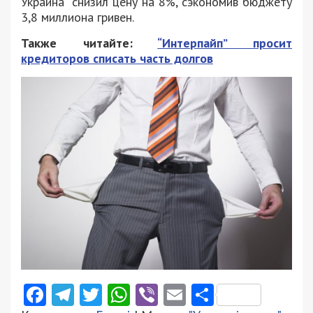
Украина” снизил цену на 8%, сэкономив бюджету
3,8 миллиона гривен.
Также читайте:
“Интерпайп” просит
кредиторов списать часть долгов
Facebook
Telegram
Twitter
WhatsApp
Viber
Email
Поділити