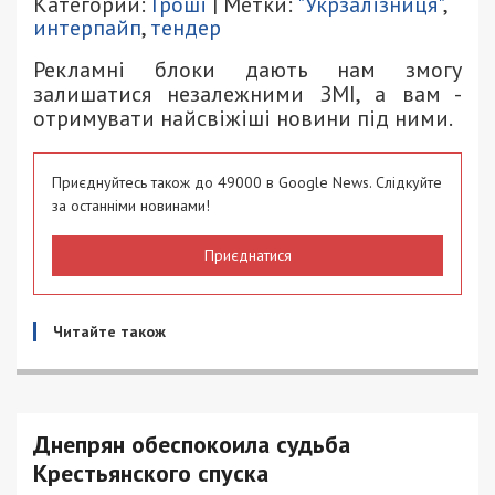
Категории:
Гроші
| Метки:
"Укрзалізниця"
,
интерпайп
,
тендер
Рекламні блоки дають нам змогу
залишатися незалежними ЗМІ, а вам -
отримувати найсвіжіші новини під ними.
Приєднуйтесь також до 49000 в Google News. Слідкуйте
за останніми новинами!
Приєднатися
Читайте також
Днепрян обеспокоила судьба
Крестьянского спуска