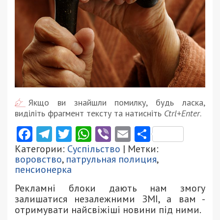
Якщо ви знайшли помилку, будь ласка,
виділіть фрагмент тексту та натисніть
Ctrl+Enter
.
Facebook
Telegram
Twitter
WhatsApp
Viber
Email
Поділити
Категории:
Суспільство
| Метки:
воровство
,
патрульная полиция
,
пенсионерка
Рекламні блоки дають нам змогу
залишатися незалежними ЗМІ, а вам -
отримувати найсвіжіші новини під ними.