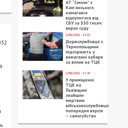
АТ “Смоли” з
Кам’янського
намагався
відкупитися від
СБУ за $50 тисяч:
вирок суду
2/08/2026 - 12:02
Держслужбовця з
032
Тернопільщини
підозрюють у
вимаганні хабаря
за вплив на ТЦК
а
1/08/2026 - 17:47
У приміщенні
ТЦК на
Львівщині
знайшли
мертвим
військовослужбовця:
я
попередня версія
– самогубство
ть