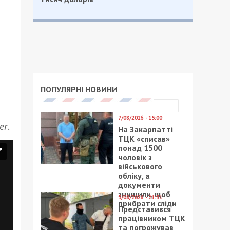
ПОПУЛЯРНІ НОВИНИ
7/08/2026 - 15:00
er
.
На Закарпатті
ТЦК «списав»
понад 1500
чоловік з
військового
обліку, а
документи
знищили, щоб
5/08/2026 - 21:31
прибрати сліди
Представився
працівником ТЦК
та погрожував