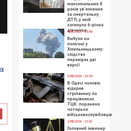
максимальних 8
років ув’язнення
за смертельну
ДТП, у якій
загинула 6-річна
дівчинка
4/08/2026 - 15:00
Вибухи на
полігоні у
Хмельницькому:
слідство
перевіряє дві
версії
ез
3/08/2026 - 13:30
В Одесі чоловік
відкрив
стрілянину по
працівниках
ТЦК: поранено
чотирьох
військовослужбовців
2/08/2026 - 21:02
Головний інженер