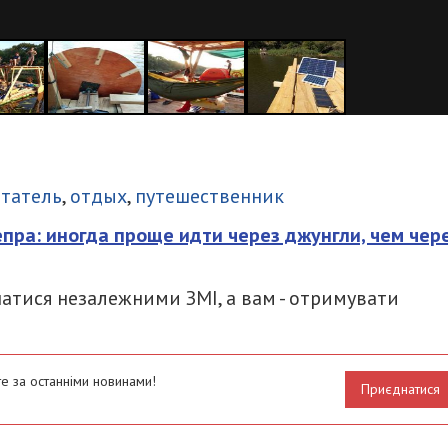
итися
татель
,
отдых
,
путешественник
пра: иногда проще идти через джунгли, чем чер
атися незалежними ЗМІ, а вам - отримувати
е за останніми новинами!
Приєднатися