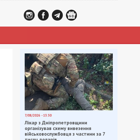
7/08/2026 - 13:30
Лікар з Дніпропетровщини
організував схему вивезення
військовослужбовця з частини за 7
тисяч доларів