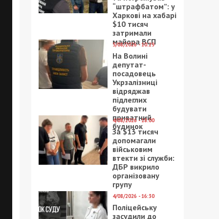
“штрафбатом”: у
Харкові на хабарі
$10 тисяч
затримали
майора ВСП
5/08/2026 - 10:29
На Волині
депутат-
посадовець
Укрзалізниці
відряджав
підлеглих
будувати
приватний
4/08/2026 - 18:00
будинок
За $13 тисяч
допомагали
військовим
втекти зі служби:
ДБР викрило
організовану
групу
4/08/2026 - 16:30
Поліцейську
засудили до