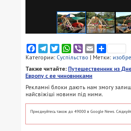
Facebook
Telegram
Twitter
WhatsApp
Viber
Email
Поділ
Категории:
Суспільство
| Метки:
изобре
Также читайте:
Путешественник из Дне
Европу с ее чиновниками
Рекламні блоки дають нам змогу залиш
найсвіжіші новини під ними.
Приєднуйтесь також до 49000 в Google News. Слідкуйт