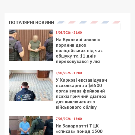
По словам нынешних соседей, муж Нины
Гончаренко неплохо зарабатывал. Когда
начались финансовые проблемы, дом продали за
долги и переехали в эту квартиру. Спустя еще
некоторое время, умер глава семьи и их жизнь с
сыном поменялась.
Другие люди, жившие по соседству с Ниной
Гончаренко 25 лет назад, рассказали, что уже
тогда семья вела себя неадекватно.
Нина познакомилась с мужем Николаем в
психиатрической больнице. Как оказалось,
Вячеслав не единственный ребенок. Старший сын
Николай давно умер. После смерти сына,
мужчина попросил у соседей лопату, чтобы
выкопать покойного. Когда неблагополучные
соседи съезжали, отставили после себя завалы
мусора.
В сюжете “Состояние мумии” говорится и о