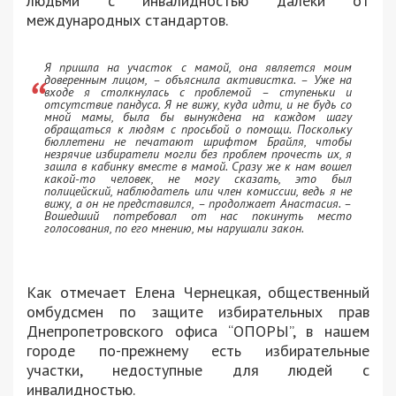
людьми с инвалидностью далеки от
международных стандартов.
Я пришла на участок с мамой, она является моим
доверенным лицом, – объяснила активистка. – Уже на
входе я столкнулась с проблемой – ступеньки и
отсутствие пандуса. Я не вижу, куда идти, и не будь со
мной мамы, была бы вынуждена на каждом шагу
обращаться к людям с просьбой о помощи. Поскольку
бюллетени не печатают шрифтом Брайля, чтобы
незрячие избиратели могли без проблем прочесть их, я
зашла в кабинку вместе в мамой. Сразу же к нам вошел
какой-то человек, не могу сказать, это был
полицейский, наблюдатель или член комиссии, ведь я не
вижу, а он не представился, – продолжает Анастасия. –
Вошедший потребовал от нас покинуть место
голосования, по его мнению, мы нарушали закон.
Как отмечает Елена Чернецкая, общественный
омбудсмен по защите избирательных прав
Днепропетровского офиса “ОПОРЫ”, в нашем
городе по-прежнему есть избирательные
участки, недоступные для людей с
инвалидностью.