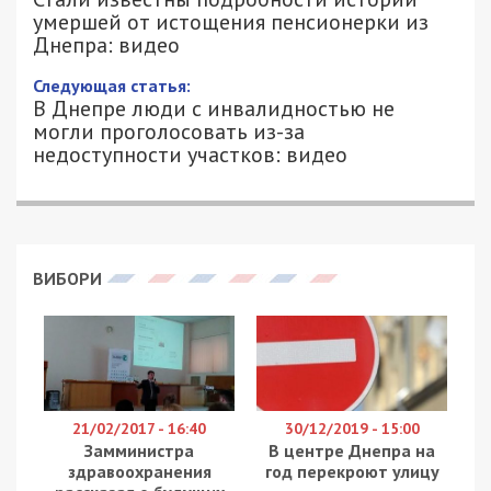
умершей от истощения пенсионерки из
Днепра: видео
25/04/2019 - 18:48
МАРИЯ АЛИЦЕНКО - СПЕЦИАЛЬНО
5275
ДЛЯ 49000.COM.UA
Днепряне запомнили
шокирующий случай
,
произошедший в начале апреля. В отделение
больницы им. Мечникова поступила пожилая
женщина. Ее привез сын. Пациентка находилась в
коме и весила 30 килограммов. По словам
врачей, чтобы дойти до такого состояния, она
должна была голодать несколько месяцев.
Пенсионерка умерла на следующий день после
поступления в больницу.
Фотографии истощенной до смерти пациентки
выложил на своей странице в Facebook доктор
этой больницы Петр Давыденко. Нина
Гончаренко не была одинока. Она жила вместе с