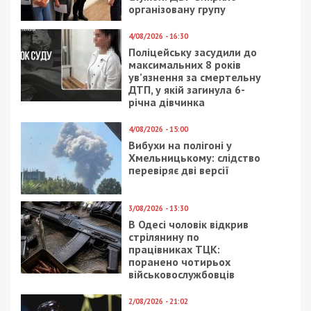
Facebook
Telegram
Twitter
WhatsApp
Viber
Email
Поділити
Категории:
Суспільство
| Метки:
больница
Мечникова
,
пенсионерка
,
погибшая
,
резонансное дело
,
скандал
Рекламні блоки дають нам змогу
залишатися незалежними ЗМІ, а вам -
отримувати найсвіжіші новини під ними.
Приєднуйтесь також до 49000 в Google News. Слідкуйте
за останніми новинами!
Приєднатися