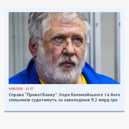
Состояние квартиры привело в ужас. Она была
завалена грудой грязной посуды, старой
мебелью, кучей хлама и мусора. Оставаться
здоровой в такой атмосфере было невозможно,
но перед смертью женщина сказала: я не хочу
умирать в больнице.
Я кормил, убирал за ней. Она вообще не разговаривала.
Шевелилась, но в сознании не была, – рассказал сын
Вячеслав.