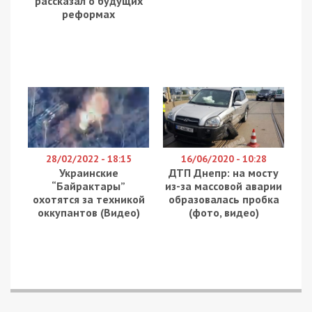
36-летним сыном Вячеславом. Однако соседи
обвиняют именно его в ужасной смерти
женщины.
Резонансный случай привлек внимание
общественности и СМИ. Ответы на вопросы
искали в студии ток-шоу «Касается каждого»,
выпуск которого вышел 23 апреля на канале
“Интер”. Съемочная группа отправилась в Днепр,
чтобы встретиться с сыном погибшей. Вячеслав
пригласил журналистов программы к себе домой.