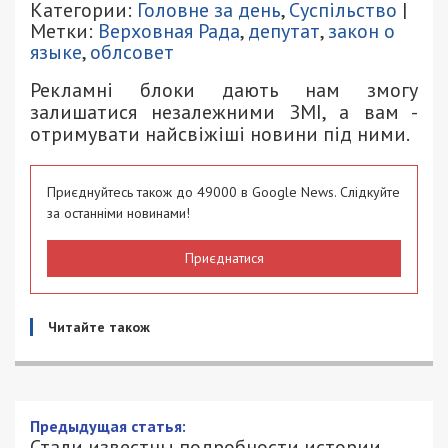
Категории:
Головне за день
,
Суспільство
|
Метки:
Верховная Рада
,
депутат
,
закон о
языке
,
облсовет
Рекламні блоки дають нам змогу
залишатися незалежними ЗМІ, а вам -
отримувати найсвіжіші новини під ними.
Приєднуйтесь також до 49000 в Google News. Слідкуйте
за останніми новинами!
Приєднатися
Читайте також
Стали известны подробности истории