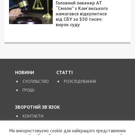
Читайте також
Предыдущая статья:
Куда пойти, если остался в Днепре на
длинных выходных
Следующая статья:
Депутат облсовета из Днепра назвал
закон об украинском языке
средневековьем
ВИБОРИ
Ми використовуємо cookie для найкращого представлення