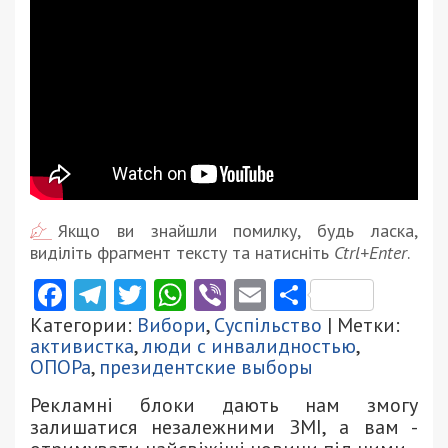
Якщо ви знайшли помилку, будь ласка,
виділіть фрагмент тексту та натисніть
Ctrl+Enter
.
Facebook
Telegram
Twitter
WhatsApp
Viber
Email
Поділити
Категории:
Вибори
,
Суспільство
| Метки:
активистка
,
люди с инвалидностью
,
ОПОРа
,
президентские выборы
Рекламні блоки дають нам змогу
залишатися незалежними ЗМІ, а вам -