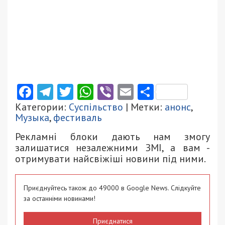
Facebook
Telegram
Twitter
WhatsApp
Viber
Email
Поділити
Категории:
Суспільство
| Метки:
анонс
,
Музыка
,
фестиваль
Рекламні блоки дають нам змогу
залишатися незалежними ЗМІ, а вам -
отримувати найсвіжіші новини під ними.
Приєднуйтесь також до 49000 в Google News. Слідкуйте
за останніми новинами!
Приєднатися