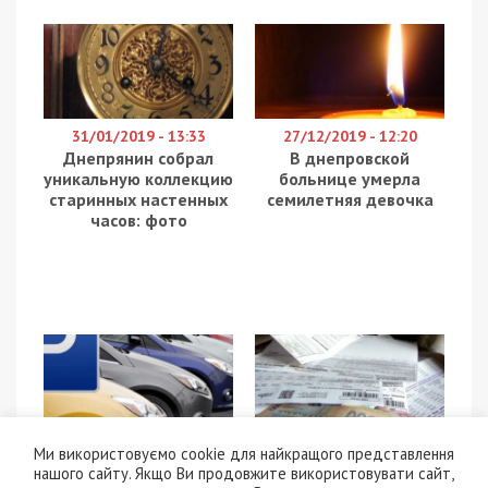
31/01/2019 - 13:33
27/12/2019 - 12:20
Днепрянин собрал
В днепровской
уникальную коллекцию
больнице умерла
старинных настенных
семилетняя девочка
часов: фото
11/12/2017 - 17:15
7/03/2022 - 11:06
Ми використовуємо cookie для найкращого представлення
В Днепре во дворе
Официально: Кабмин
нашого сайту. Якщо Ви продовжите використовувати сайт,