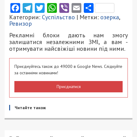
Facebook
Telegram
Twitter
WhatsApp
Viber
Email
Поділити
Категории:
Суспільство
| Метки:
озерка
,
Ревизор
Рекламні блоки дають нам змогу
залишатися незалежними ЗМІ, а вам -
отримувати найсвіжіші новини під ними.
Приєднуйтесь також до 49000 в Google News. Слідкуйте
за останніми новинами!
Приєднатися
Читайте також