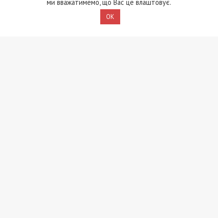
жилого дома строят
запретил штрафовать
ми вважатимемо, що Вас це влаштовує.
незаконную парковку:
украинцев за
OK
видео
просрочки по
коммуналке