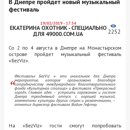
В Днепре пройдет новый музыкальный
фестиваль
19/02/2019 - 17:54
ЕКАТЕРИНА ОХОТНИК - СПЕЦИАЛЬНО
2252
ДЛЯ 49000.COM.UA
Со 2 по 4 августа в Днепре на Монастырском
острове пройдет музыкальный фестиваль
«БеzViz».
Фестиваль« БеzViz »- это уникальное для Днепра
мероприятие, которое организовано благодаря
сотрудничеству международного благотворительного
фонда «Культурная столица» и фестиваля «Прекрасный
город». Главная идея – устроить горожанам и гостям
Днепра трехдневный отпуск с хорошей музыкой,
элементами культуры других стран и развлечениями, –
отметил директор фестиваля Вадим Гефтер.
На «БеzViz» гости смогут попробовать