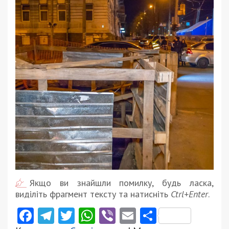
Якщо ви знайшли помилку, будь ласка,
виділіть фрагмент тексту та натисніть
Ctrl+Enter
.
Facebook
Telegram
Twitter
WhatsApp
Viber
Email
Поділити