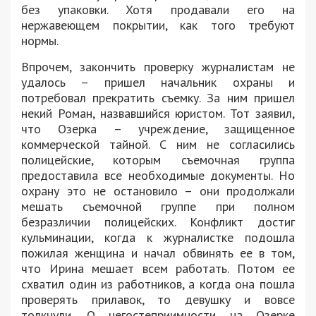
без упаковки. Хотя продавали его на
нержавеющем покрытии, как того требуют
нормы.
Впрочем, закончить проверку журналистам не
удалось – пришел начальник охраны и
потребовал прекратить съемку. За ним пришел
некий Роман, назвавшийся юристом. Тот заявил,
что Озерка – учреждение, защищенное
коммерческой тайной. С ним не согласились
полицейские, которым съемочная группа
предоставила все необходимые документы. Но
охрану это не остановило – они продолжали
мешать съемочной группе при полном
безразличии полицейских. Конфликт достиг
кульминации, когда к журналистке подошла
пожилая женщина и начал обвинять ее в том,
что Ирина мешает всем работать. Потом ее
схватил один из работников, а когда она пошла
проверять прилавок, то девушку и вовсе
толкнули. О негостеприимности на Озерке